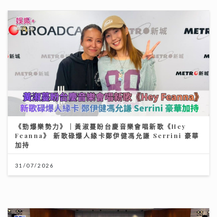
《勁爆樂勢力》｜黃淑蔓盼台慶音樂會唱新歌《Hey
Feanna》 新歌碌爆人緣卡鄭伊健馮允謙 Serrini 豪華
加持
31/07/2026