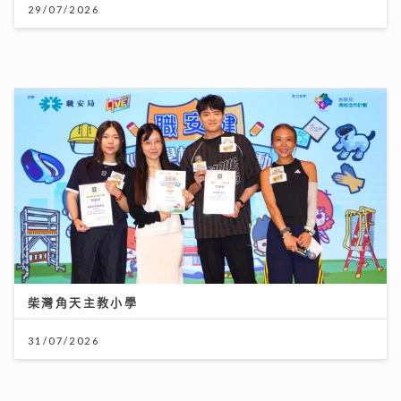
【#豐味旅程】｜九龍城深夜食堂 泰國直送胡椒豬骨湯燒
肉卷粉 尋找失傳豬油撈飯香
02/08/2026