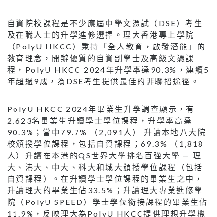
自資院校課程是不少應屆中學文憑試（DSE）考生
及在職人士的升學進修選擇。理大香港專上學院
（PolyU HKCC）秉持「全人教育，啟發潛能」的
教育理念，開辦優質的自資副學士及高級文憑課
程，PolyU HKCC 2024年升學率達90.3%，連續5
年超過9成，為DSE考生提供最佳的非聯招途徑。
PolyU HKCC 2024年畢業生升學調查顯示，有
2,623名畢業生升讀學士學位課程，升學率高達
90.3%；當中79.7% （2,091人） 升讀本地八大院
校頒授學位課程，包括自資課程；69.3% （1,818
人）升讀在本港的QS世界大學排名百強大學 — 理
大、港大、中大、科大和城大頒授學位課程（包括
自資課程）。在升讀學士學位課程的畢業生之中，
升讀理大的畢業生佔33.5%；升讀理大專業進修學
院（PolyU SPEED）學士學位銜接課程的畢業生佔
11.9%，反映理大為PolyU HKCC提供理想升學機