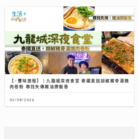
《Ben同Benson『Chur』到行》｜寶珮如：每食一口
飯都記住袁潔儀 若時光倒流 願返車禍後重新經歷一次
30/07/2026