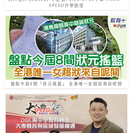
SPEED升學途徑
盤點今屆8間「狀元搖籃」 全港唯一女超狀來自呢間