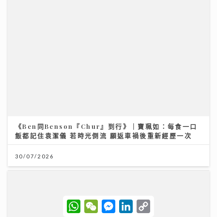
【妙「搜」仁心】視力被「偷走」無聲無息？中大教授拆
解青光眼復原新曙光
13/07/2026
憑獨特歌聲完勝過百對手 華納新人Kacey大學畢業即出
道 師姐陳蕾大讚好有魔力
W
W
M
L
C
h
e
e
i
o