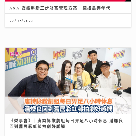
《梨事會》｜唐詩詠讚劇組每日畀足八小時休息 潘燦良
回到舊居彩虹邨拍劇好感觸
29/07/2026
柴灣角天主教小學
31/07/2026