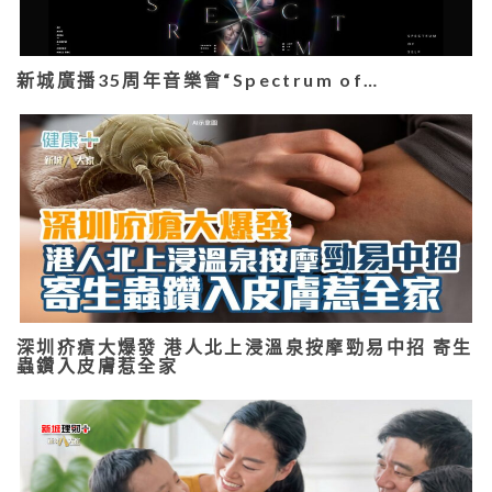
新城廣播35周年音樂會“Spectrum of…
深圳疥瘡大爆發 港人北上浸溫泉按摩勁易中招 寄生
蟲鑽入皮膚惹全家