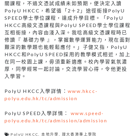
關課程，不過文憑試成績未如預期，便決定入讀
PolyU HKCC，希望循「2＋2」途徑銜接PolyU
SPEED學士學位課程，達成升學目標。「PolyU
HKCC高級文憑課程與PolyU SPEED學士學位課程
互相銜接，內容由淺入深。我唸高級文憑課程時已
修讀『 基礎力學 』，掌握數學運算能力，現在面對
艱深的數學題也能輕鬆應付。」子健又指，PolyU
HKCC和PolyU SPEED採用的教學模式相近，加上
在同一校園上課，毋須重新適應。校內學習氣氛濃
厚，同學經常一起討論，交流學習心得，令他更投
入學習。
PolyU HKCC入學詳情：
www.hkcc-
polyu.edu.hk/tc/admission
PolyU SPEED入學詳情：
www.speed-
polyu.edu.hk/tc/admission/admission
PolyU HKCC
,
本地升學
,
理大香港專上學院