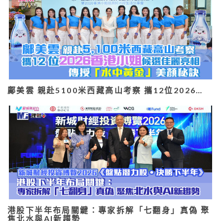
鄺美雲 親赴5100米西藏高山考察 攜12位2026…
港股下半年布局關鍵：專家拆解「七翻身」真偽 聚
焦北水與AI新趨勢