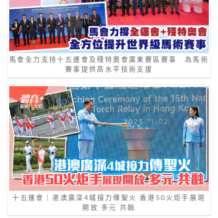
馬會全力支持十五運會及殘特奧會廣東賽區賽事 為馬術
賽事提供高水平技術支援
十五運會｜港澳廣深4城接力傳聖火 香港50火炬手展現
開放 多元 共融