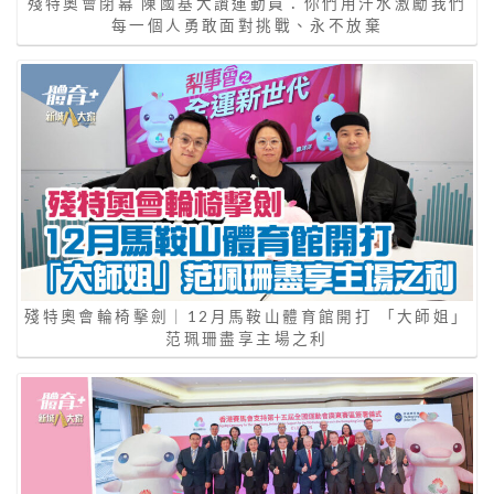
殘特奧會閉幕 陳國基大讚運動員：你們用汗水激勵我們
每一個人勇敢面對挑戰、永不放棄
殘特奧會輪椅擊劍｜12月馬鞍山體育館開打 「大師姐」
范珮珊盡享主場之利