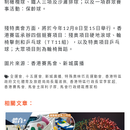
制橄欖球、鐵人三項及沙灘排球；以及一項群眾賽
事活動：保齡球。
殘特奧會方面，將於今年12月8日至15日舉行。香
港賽區承辦四個競賽項目：殘奧項目硬地滾球、輪
椅擊劍和乒乓球（TT11組），以及特奧項目乒乓
球；大眾項目則為輪椅舞蹈。
圖片來源：香港賽馬會、新城廣播
全運會
,
十五運會
,
新城廣播
,
特殊奧林匹克運動會
,
香港特區
政府文化體育及旅遊局局長羅淑佩
,
香港特區行政長官李家超
,
香港賽馬會
,
馬會主席利子厚
,
馬會行政總裁應家柏
相關文章：