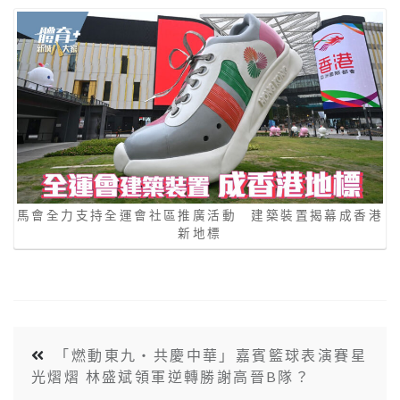
馬會全力支持全運會社區推廣活動 建築裝置揭幕成香港
新地標
「燃動東九‧共慶中華」嘉賓籃球表演賽星
光熠熠 林盛斌領軍逆轉勝謝高晉B隊？