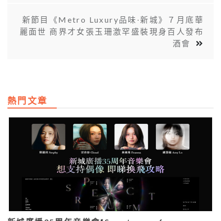
新節目《Metro Luxury品味∙新城》７月底華
麗面世 商界才女張玉珊激罕盛裝現身百人發布
酒會
熱門文章