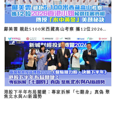
鄺美雲 親赴5100米西藏高山考察 攜12位2026…
港股下半年布局關鍵：專家拆解「七翻身」真偽 聚
焦北水與AI新趨勢