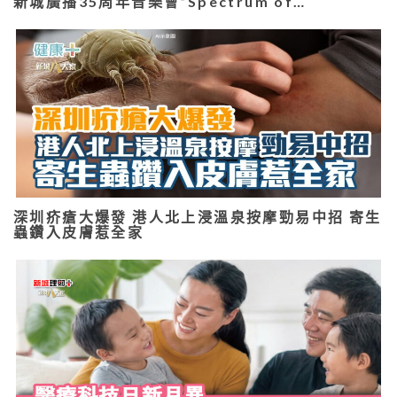
新城廣播35周年音樂會“Spectrum of…
深圳疥瘡大爆發 港人北上浸溫泉按摩勁易中招 寄生
蟲鑽入皮膚惹全家