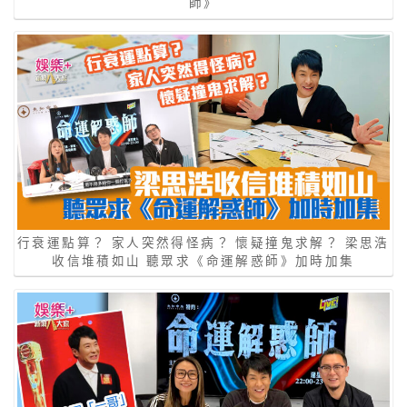
師》
行衰運點算？ 家人突然得怪病？ 懷疑撞鬼求解？ 梁思浩
收信堆積如山 聽眾求《命運解惑師》加時加集