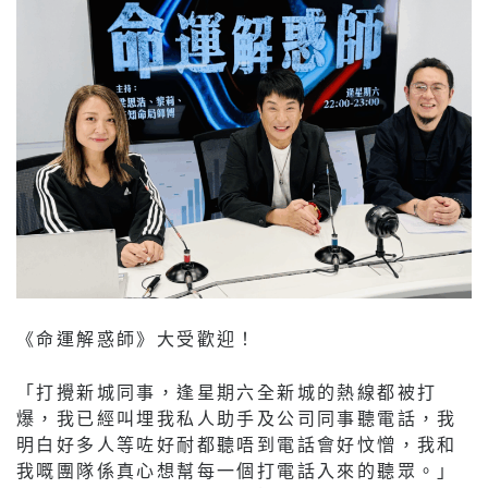
《命運解惑師》大受歡迎！
「打攪新城同事，逢星期六全新城的熱線都被打
爆，我已經叫埋我私人助手及公司同事聽電話，我
明白好多人等咗好耐都聽唔到電話會好忟憎，我和
我嘅團隊係真心想幫每一個打電話入來的聽眾。」