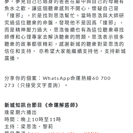
夢，夢見自己已過身的爸爸在墓中與自己的母親有
魚水之歡，讓這個聽衆感到不開心，懷疑自己是
「撞邪」，於是找到思浩幫忙。當時思浩與大師研
究過這位聽衆的命盤，發現他不是因爲「撞邪」，
而是精神壓力過大，思浩後續也有為這位聽衆尋找
師傅和心理專家去解決聽衆的問題。思浩表示很多
聽衆的故事都很精彩，感謝新城的聽衆對梁思浩的
信任和支持， 亦希望大家能繼續支持他，支持新城
廣播。
分享你的個案：WhatsApp命運熱線60 700
273（只接受文字查詢）。
新城知訊台節目《命運解惑師》
逢星期六播出
時間：晚上10時至11時
主持：梁思浩、黎莉