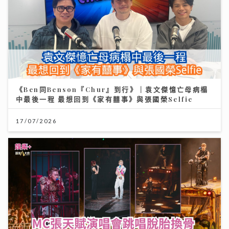
《Ben同Benson『Chur』到行》｜袁文傑憶亡母病榻
中最後一程 最想回到《家有囍事》與張國榮Selfie
17/07/2026