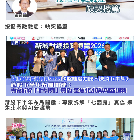
按揭奇難雜症：缺契樓篇
港股下半年布局關鍵：專家拆解「七翻身」真偽 聚
焦北水與AI新趨勢