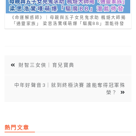
《命運解惑師》｜母親與五子女見鬼求助 楓燧大師揭
「通靈家族」 梁思浩驚嘆萌爆「驅魔BB」潛能待發
財智三女俠｜育兒寶典
中年好聲音3｜就到終極決賽 誰能奪得冠軍殊
榮？
熱門文章