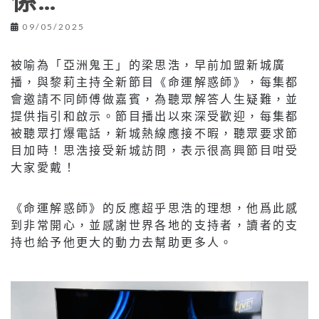
係…
09/05/2025
被喻為「亞洲鬼王」的梁思浩，早前加盟新城廣
播，與黎莉主持全新節目《命運解惑師》，每集都
會邀請不同師傅做嘉賓，為聽眾解答人生疑難，並
提供指引和啟示。節目播出以來深受歡迎，每集都
被聽眾打爆電話，新城熱線應接不暇，聽眾要求節
目加時！思浩接受新城訪問，表示很高興節目咁受
大家愛戴！
《命運解惑師》的反應超乎思浩的理想，他爲此感
到非常開心，並感謝世界各地的支持者，讀者的支
持也給予他更大的動力去幫助更多人。