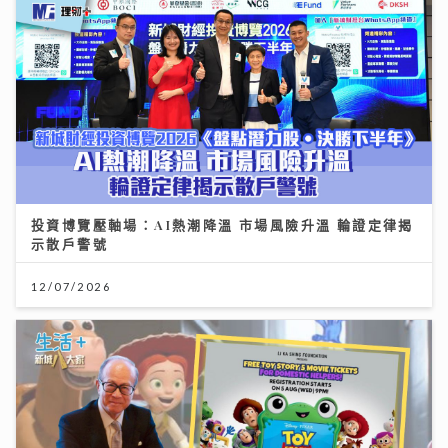
投資博覽壓軸場：AI熱潮降溫 市場風險升溫 輪證定律揭
示散戶警號
12/07/2026