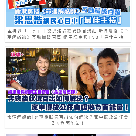
主持界「一哥」｜梁思浩憑靈異節目爆紅 新城廣播《命
運解惑師》互動量破百萬 網民認定奪TVB「最佳主持」
命運解惑師|奔喪後狀況百出如何解決？家中擺放公仔會
吸收負面能量！