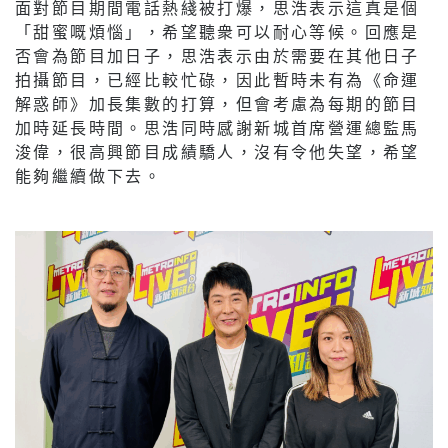
面對節目期間電話熱綫被打爆，思浩表示這真是個
「甜蜜嘅煩惱」，希望聽衆可以耐心等候。回應是
否會為節目加日子，思浩表示由於需要在其他日子
拍攝節目，已經比較忙碌，因此暫時未有為《命運
解惑師》加長集數的打算，但會考慮為每期的節目
加時延長時間。思浩同時感謝新城首席營運總監馬
浚偉，很高興節目成績驕人，沒有令他失望，希望
能夠繼續做下去。