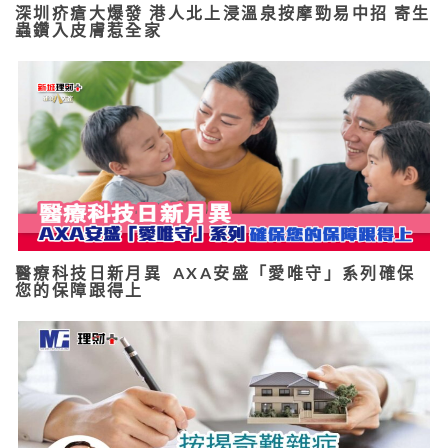
深圳疥瘡大爆發 港人北上浸溫泉按摩勁易中招 寄生
蟲鑽入皮膚惹全家
醫療科技日新月異 AXA安盛「愛唯守」系列確保
您的保障跟得上