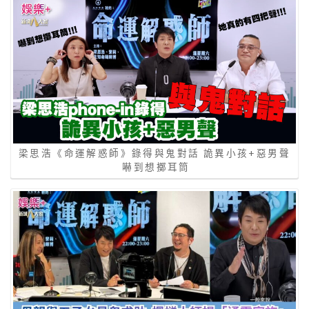
梁思浩《命運解惑師》錄得與鬼對話 詭異小孩+惡男聲
嚇到想擲耳筒