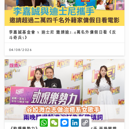
李嘉誠基金會 x 迪士尼 邀請逾2.4萬名外傭假日看《反
斗奇兵5》
04/08/2026
W
W
M
L
C
h
e
e
i
o
《勁爆樂勢力》｜谷婭溦立志做治癒系女歌手 兩晚關燈