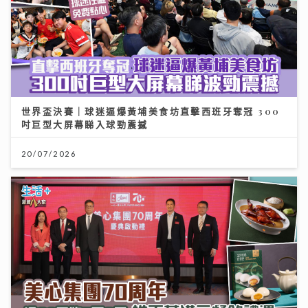
世界盃決賽｜球迷逼爆黃埔美食坊直擊西班牙奪冠 300
吋巨型大屏幕睇入球勁震撼
20/07/2026