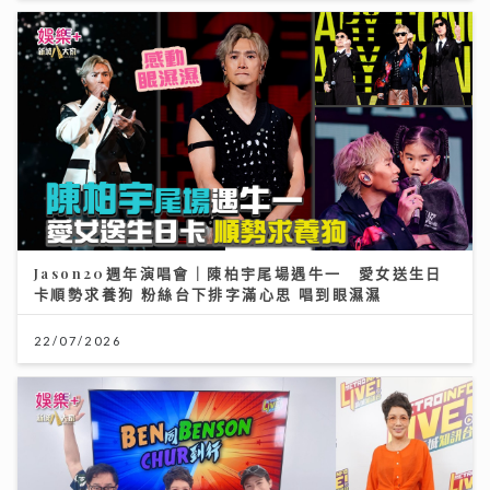
Jason20週年演唱會｜陳柏宇尾場遇牛一 愛女送生日
卡順勢求養狗 粉絲台下排字滿心思 唱到眼濕濕
22/07/2026