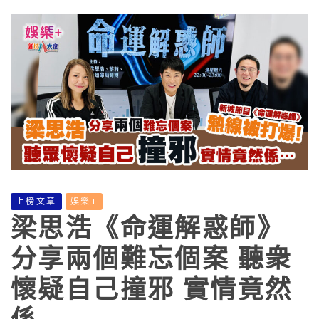
上榜文章
娛樂+
梁思浩《命運解惑師》
分享兩個難忘個案 聽衆
懷疑自己撞邪 實情竟然