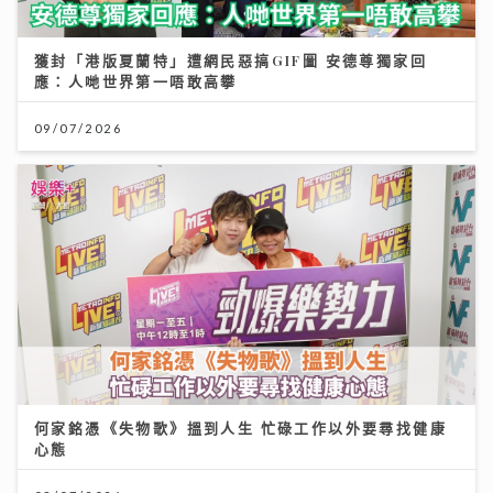
獲封「港版夏蘭特」遭網民惡搞GIF圖 安德尊獨家回
應：人哋世界第一唔敢高攀
09/07/2026
何家銘憑《失物歌》搵到人生 忙碌工作以外要尋找健康
心態