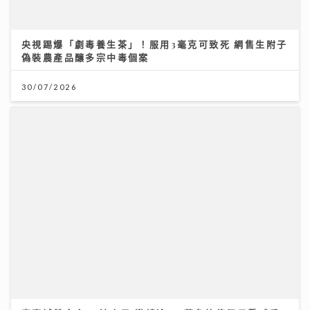
李嘉誠基金會 x 迪士尼 邀請逾2.4萬名外傭假日看《反
斗奇兵5》
04/08/2026