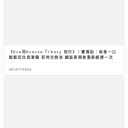
30/07/2026
Chill圓夢｜馮允謙首個全英文歌音樂會 近千Fans企住
撐震撼全場 宣布好消息新碟出「彩膠」
10/07/2026