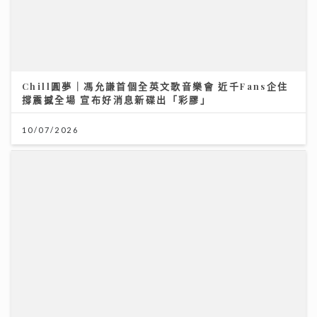
央視踢爆「劇毒養生茶」！服用3毫克可致死 網售生附子
偽裝農產品釀多宗中毒個案
30/07/2026