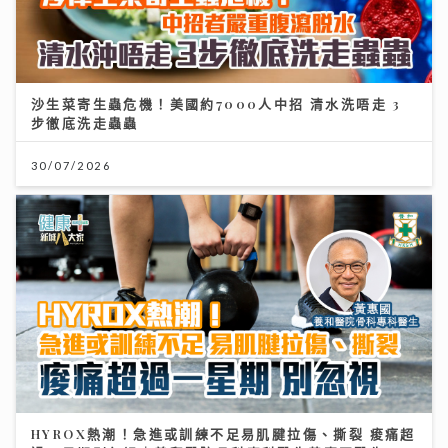
沙生菜寄生蟲危機！美國約7000人中招 清水洗唔走 3
步徹底洗走蟲蟲
30/07/2026
HYROX熱潮！急進或訓練不足易肌腱拉傷、撕裂 痠痛超