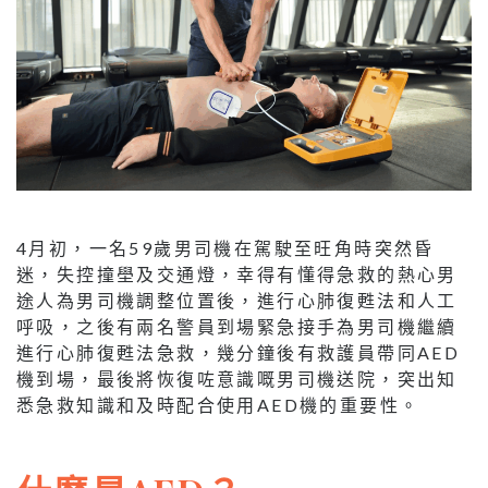
4月初，一名59歲男司機在駕駛至旺角時突然昏
迷，失控撞壆及交通燈，幸得有懂得急救的熱心男
途人為男司機調整位置後，進行心肺復甦法和人工
呼吸，之後有兩名警員到場緊急接手為男司機繼續
進行心肺復甦法急救，幾分鐘後有救護員帶同AED
機到場，最後將恢復咗意識嘅男司機送院，突出知
悉急救知識和及時配合使用AED機的重要性。