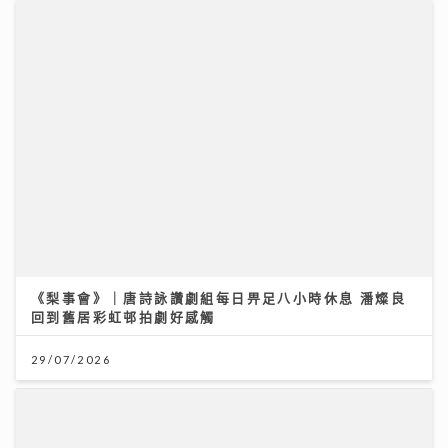
《梨事會》｜唐詩詠讚劇組每日畀足八小時休息 潘燦良
回到舊居彩虹邨拍劇好感觸
29/07/2026