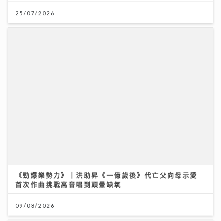
《勁爆樂勢力》｜洪助昇《一億歲後》代亡父向母示愛
首次作曲挑戰高音唱到頭暈缺氧
09/08/2026