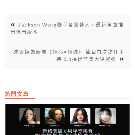
Jackson Wang聯手各國藝人，最新單曲推
出混音版本
朱紫嬈為新城《傾心•傾城》 節目首次擔任主
持 5.1播出首集大嗌緊張
熱門文章