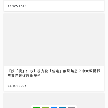
《第四幕》亮相紐約亞洲電影節 袁澧林奪「亞洲新星
獎」 笑言5公斤獎座「份量十足」：要操Gym迎接更多
獎項
25/07/2026