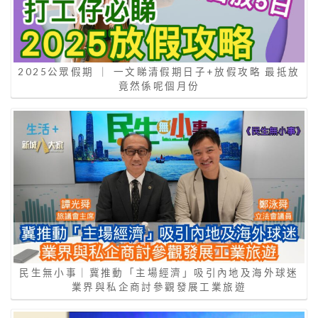
2025公眾假期 ｜ 一文睇清假期日子+放假攻略 最抵放
竟然係呢個月份
民生無小事｜冀推動「主場經濟」吸引內地及海外球迷
業界與私企商討參觀發展工業旅遊