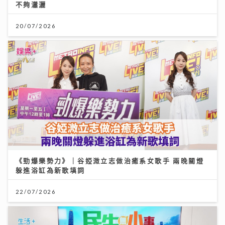
不夠瀟灑
20/07/2026
《勁爆樂勢力》｜谷婭溦立志做治癒系女歌手 兩晚關燈
躲進浴缸為新歌填詞
22/07/2026