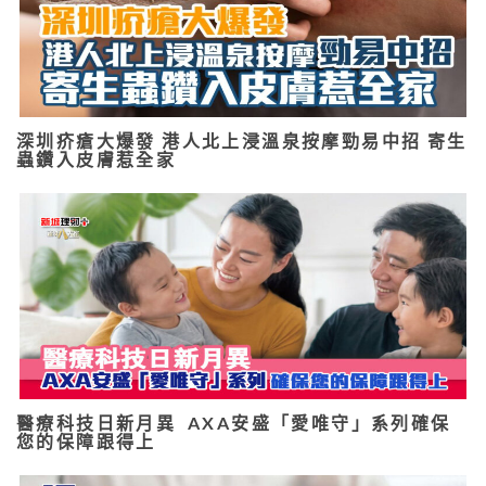
深圳疥瘡大爆發 港人北上浸溫泉按摩勁易中招 寄生
蟲鑽入皮膚惹全家
醫療科技日新月異 AXA安盛「愛唯守」系列確保
您的保障跟得上