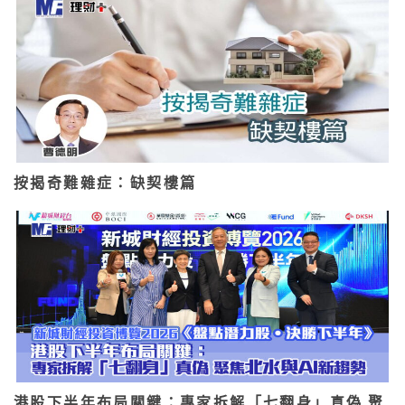
按揭奇難雜症：缺契樓篇
港股下半年布局關鍵：專家拆解「七翻身」真偽 聚