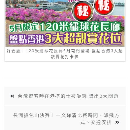
好去處｜120米繡球花長廊5月屯門登場 盤點香港3大超
靚賞花打卡位
台灣遊客呻在港搭的士被呃錢 講出2大問題
長洲搶包山決賽︱一文睇清比賽時間、派飛方
式、交通安排