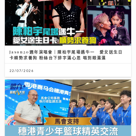
Jason20週年演唱會｜陳柏宇尾場遇牛一 愛女送生日
卡順勢求養狗 粉絲台下排字滿心思 唱到眼濕濕
22/07/2026