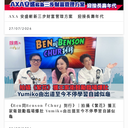
AXA 安盛嶄新三步財富管理方案 迎接長壽年代
27/07/2026
《Ben同Benson『Chur』到行》｜拍攝《繁花》獲王
家衛鼓勵臨場爆肚 Yumiko由出道至今不停學習自謔似
龜