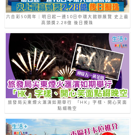
六合彩50周年｜明日起一連10日中環大館辦展覽 史上最
高頭獎2.28億 後日攪珠
旅發局尖東煙火滙演如期舉行 「HK」字樣、開心笑面
點綴晚空