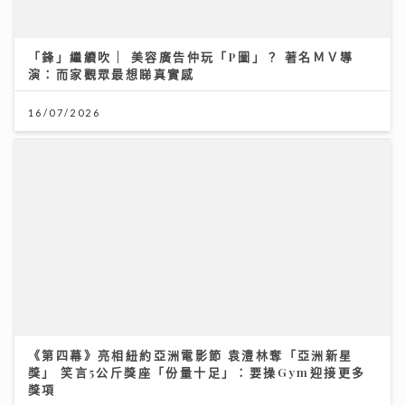
「鋒」繼續吹 | 美容廣告仲玩「P圖」？ 著名ＭＶ導
演：而家觀眾最想睇真實感
16/07/2026