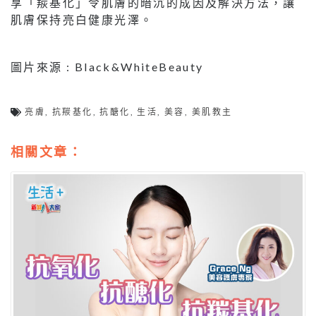
享「羰基化」令肌膚的暗沉的成因及解決方法，讓
肌膚保持亮白健康光澤。
圖片來源 : Black&WhiteBeauty
亮膚
,
抗羰基化
,
抗醣化
,
生活
,
美容
,
美肌教主
相關文章：