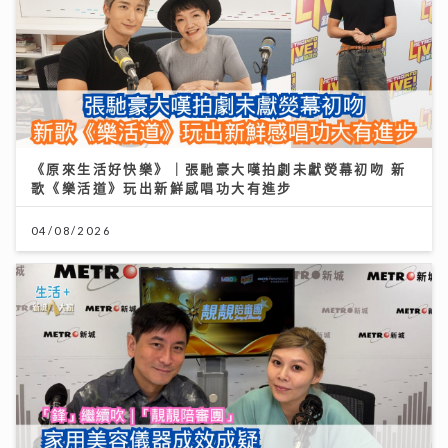
《原來生活好快樂》｜張馳豪大嘆拍劇未獻熒幕初吻 新
歌《樂活道》玩出新鮮感唱功大有進步
04/08/2026