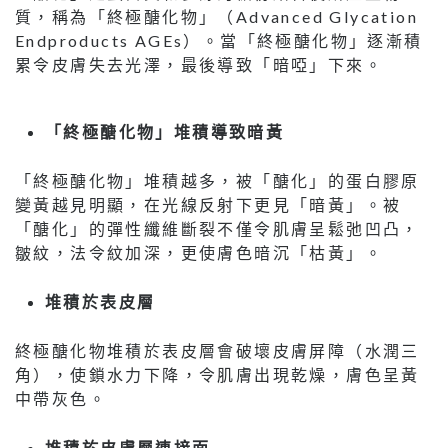
質，稱為「終極醣化物」（Advanced Glycation
Endproducts AGEs）。當「終極醣化物」逐漸積
累令皮膚失去光澤，最後導致「暗啞」下來。
「終極醣化物」堆積導致暗黃
「終極醣化物」堆積越多，被「醣化」的蛋白膠原
變黃越見明顯，在光線反射下更見「暗黃」。被
「醣化」的彈性纖維斷裂不僅令肌膚呈鬆弛凹凸，
皺紋，法令紋加深，更使膚色暗沉「枯黃」。
堆積於表皮層
終極醣化物堆積於表皮層會破壞皮膚屏障（水潤三
角），使鎖水力下降，令肌膚出現乾燥，膚色呈黃
中帶灰色。
堆積於皮膚層連接面