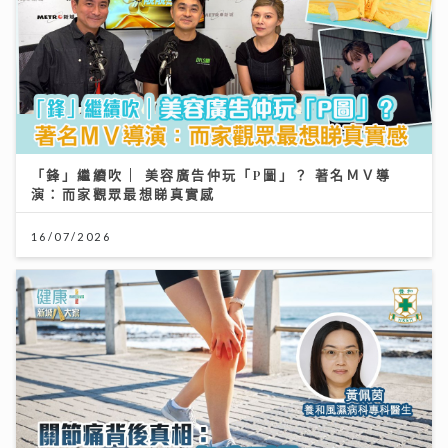
「鋒」繼續吹 | 美容廣告仲玩「P圖」？ 著名ＭＶ導
演：而家觀眾最想睇真實感
16/07/2026