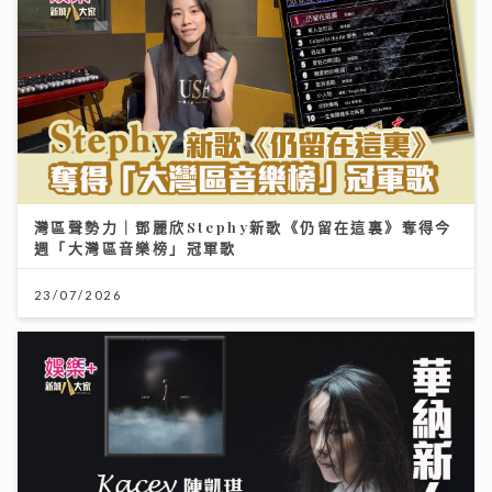
灣區聲勢力｜鄧麗欣Stephy新歌《仍留在這裏》奪得今
週「大灣區音樂榜」冠軍歌
23/07/2026