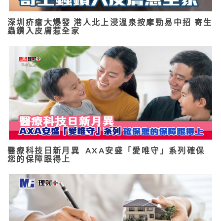
深圳疥瘡大爆發 港人北上浸溫泉按摩勁易中招 寄生
蟲鑽入皮膚惹全家
醫療科技日新月異 AXA安盛「愛唯守」系列確保
您的保障跟得上