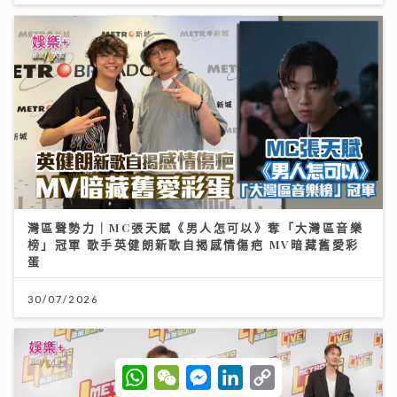
灣區聲勢力｜MC張天賦《男人怎可以》奪「大灣區音樂
榜」冠軍 歌手英健朗新歌自揭感情傷疤 MV暗藏舊愛彩
蛋
30/07/2026
W
W
M
L
C
h
e
e
i
o