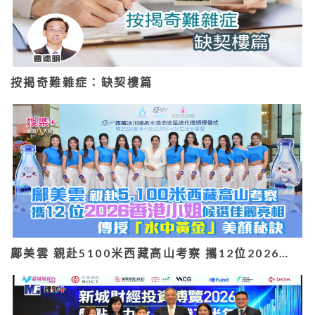
按揭奇難雜症：缺契樓篇
鄺美雲 親赴5100米西藏高山考察 攜12位2026…