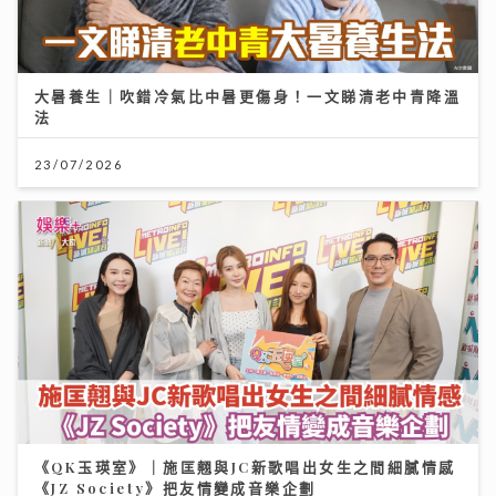
大暑養生｜吹錯冷氣比中暑更傷身！一文睇清老中青降溫
法
23/07/2026
《QK玉瑛室》｜施匡翹與JC新歌唱出女生之間細膩情感
《JZ Society》把友情變成音樂企劃