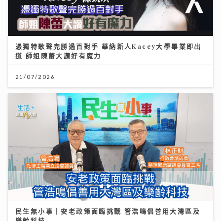
憑獨特歌聲完勝過百對手 華納新人Kacey大學畢業即出
道 師姐陳蕾大讚好有魔力
21/07/2026
民生無小事｜安老政策面臨挑戰 管浩鳴倡善用大灣區及
樂齡科技