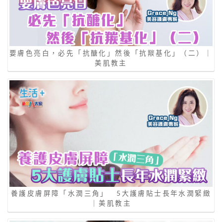
要膚色亮白，必先「抗醣化」然後「抗羰基化」（二）｜
美肌教主
養護皮膚屏障「水潤三角」 5大護膚貼士長年水潤緊緻
｜美肌教主