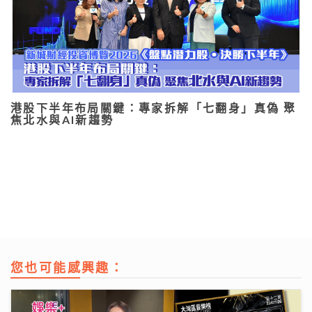
港股下半年布局關鍵：專家拆解「七翻身」真偽 聚
焦北水與AI新趨勢
您也可能感興趣：