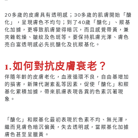
20多歲的皮膚具有透明感；30多歲的肌膚開始「醣
化」，呈現膚色不均勻；到了40歲「醣化」、羰基
化加據，更導致肌膚變得暗沉，而且感覺帶黃，兼
夾雜乾燥、皺紋及色斑等。要保持肌膚光澤、膚色
亮白富透明感必先抗醣化及抗羰基化。
1.
如何對抗皮膚衰老？
伴隨年齡的皮膚老化，血液循環不良，自由基增加
的損害，新陳代謝紊亂等因素，促使「醣化」和羰
基化累積加據，帶來肌膚表現各異的色素沉著現
象。
「醣化」和羰基化最初表現於色素不均、無光澤，
繼而見膚色暗沉偏黃，失去透明感，當羰基化加據
膚色甚至呈臘黃。