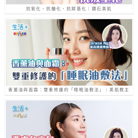
抗氧化、抗醣化、抗羰基化｜鑽石美肌
香薰油與面霜：雙重修護的「睡眠油敷法」｜美肌教主