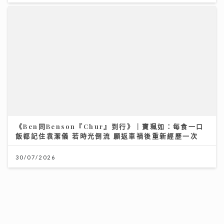
「桐翹社」 校服look敬請期待
02/08/2026
「鋒」繼續吹 | 家用美容儀器成效成疑 行家揭功率不足
及衞生隱患
08/07/2026
大暑養生｜吹錯冷氣比中暑更傷身！一文睇清老中青降溫
法
23/07/2026