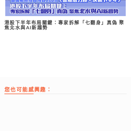
港股下半年布局關鍵：專家拆解「七翻身」真偽 聚
焦北水與AI新趨勢
您也可能感興趣：