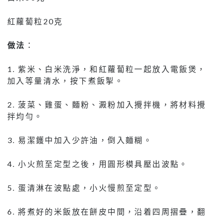
紅蘿蔔粒20克
做法
：
1. 紫米、白米洗淨，和紅蘿蔔粒一起放入電飯煲，
加入等量清水，按下煮飯掣。
2. 菠菜、雞蛋、麵粉、澱粉加入攪拌機，將材料攪
拌均勻。
3. 易潔鑊中加入少許油，倒入麵糊。
4. 小火煎至定型之後，用圓形模具壓出波點。
5. 蛋清淋在波點處，小火慢煎至定型。
6. 將煮好的米飯放在餅皮中間，沿着四周摺疊，翻