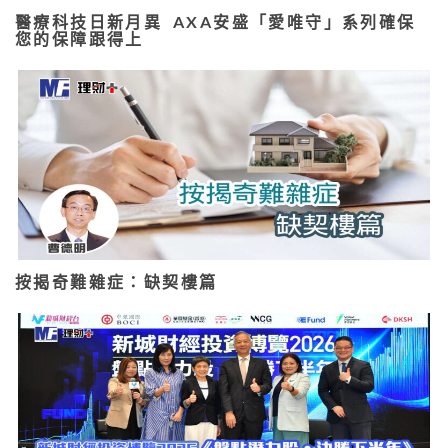
醫療科技日新月異 AXA安盛「愛唯守」系列確保
您的保障跟得上
按揭奇難雜症：缺契樓篇