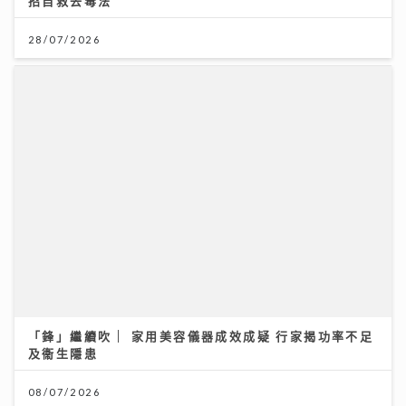
08/07/2026
《Ben同Benson『Chur』到行》｜寶珮如：每食一口
飯都記住袁潔儀 若時光倒流 願返車禍後重新經歷一次
30/07/2026
《原來生活好快樂》｜倪震權跨界出歌《錯過了沒下次》
從排球港隊到樂壇新人 自爆錄音勁緊張
06/08/2026
JC陳詠桐 x Zaina施匡翹首度合體Mini Concert 主題