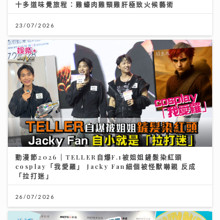
十多道味覺旅程：雞蠔肉雞頸雞肝極致火候藝術
23/07/2026
動漫節2026｜TELLER自爆F.1被姐姐鏟髮染紅頭
cosplay「我愛羅」 Jacky Fan細個被怪獸嚇親 反成
「拉打迷」
26/07/2026