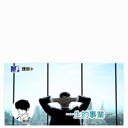
養和亞洲首個乳癌放射治療對比研究發現 高劑量質子對
抗乳癌復發 存活率100% 消除心肺隱憂 維持生活質素
07/07/2026