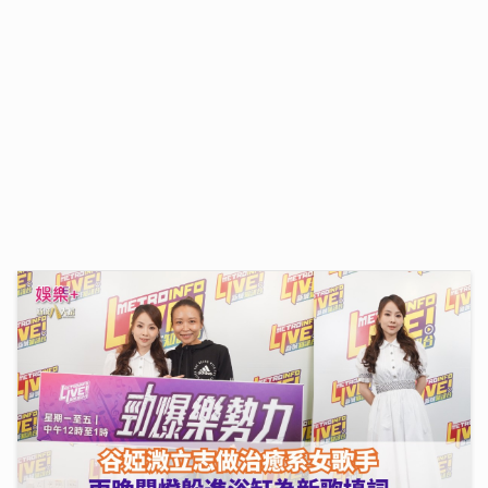
《灣區聲勢力》｜谷婭溦剖白曾低谷內耗到懷疑人生 新
歌MV搵黃宗澤義氣助陣
16/07/2026
《勁爆樂勢力》｜谷婭溦立志做治癒系女歌手 兩晚關燈
躲進浴缸為新歌填詞
22/07/2026