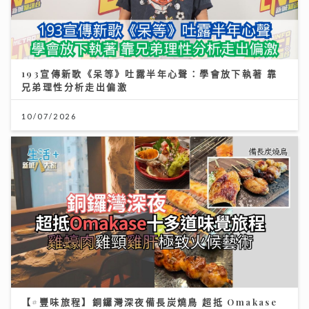
193宣傳新歌《呆等》吐露半年心聲：學會放下執著 靠
兄弟理性分析走出偏激
10/07/2026
【#豐味旅程】銅鑼灣深夜備長炭燒鳥 超抵 Omakase