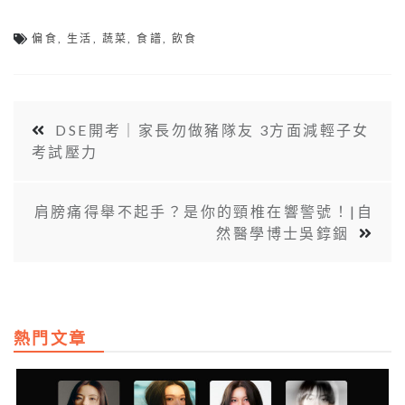
偏食
,
生活
,
蔬菜
,
食譜
,
飲食
DSE開考｜家長勿做豬隊友 3方面減輕子女
考試壓力
肩膀痛得舉不起手？是你的頸椎在響警號！|自
然醫學博士吳錞銦
熱門文章