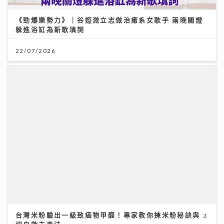
台灣米粉驗出一級致癌物甲醛！專家教你揀米粉秘訣與 2
招自救去毒法
28/07/2026
「鋒」繼續吹 | 家用美容儀器成效成疑 行家揭功率不足
及衞生隱患