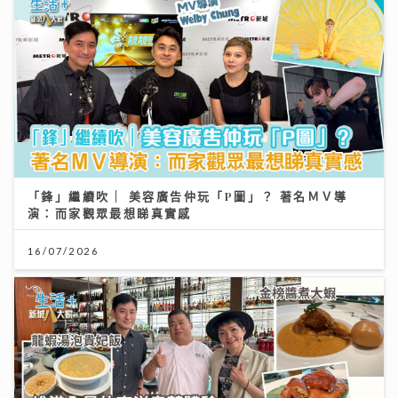
「鋒」繼續吹 | 美容廣告仲玩「P圖」？ 著名ＭＶ導
演：而家觀眾最想睇真實感
16/07/2026