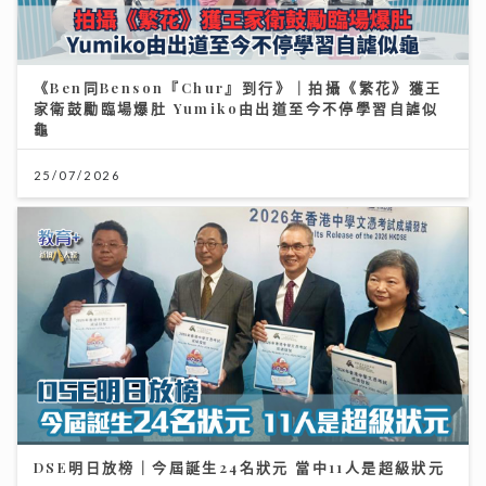
《Ben同Benson『Chur』到行》｜拍攝《繁花》獲王
家衛鼓勵臨場爆肚 Yumiko由出道至今不停學習自謔似
龜
25/07/2026
DSE明日放榜｜今屆誕生24名狀元 當中11人是超級狀元