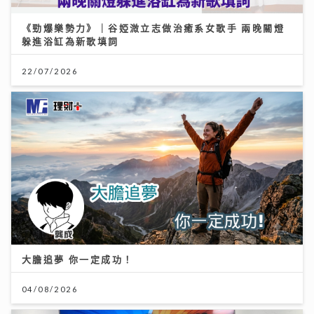
《勁爆樂勢力》｜谷婭溦立志做治癒系女歌手 兩晚關燈
躲進浴缸為新歌填詞
22/07/2026
大膽追夢 你一定成功！
04/08/2026