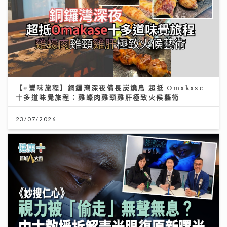
【#豐味旅程】銅鑼灣深夜備長炭燒鳥 超抵 Omakase
十多道味覺旅程：雞蠔肉雞頸雞肝極致火候藝術
23/07/2026