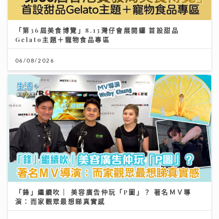
「第36屆美食博覽」8.13灣仔會展開鑼 首設甜品
Gelato主題＋寵物食品專區
06/08/2026
「鋒」繼續吹 | 美容廣告仲玩「P圖」？ 著名ＭＶ導
演：而家觀眾最想睇真實感