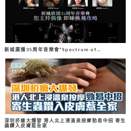
新城廣播35周年音樂會“Spectrum of…
深圳疥瘡大爆發 港人北上浸溫泉按摩勁易中招 寄生
蟲鑽入皮膚惹全家