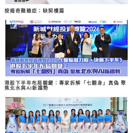
按揭奇難雜症：缺契樓篇
港股下半年布局關鍵：專家拆解「七翻身」真偽 聚
焦北水與AI新趨勢