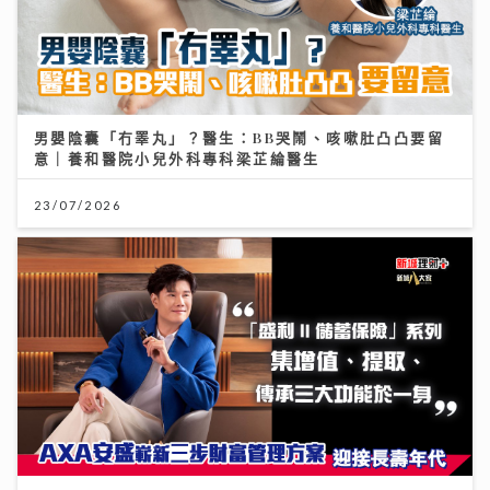
男嬰陰囊「冇睪丸」？醫生：BB哭鬧、咳嗽肚凸凸要留
意｜養和醫院小兒外科專科梁芷綸醫生
23/07/2026