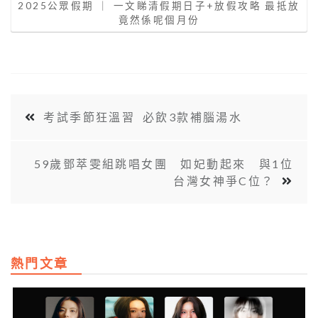
2025公眾假期 ｜ 一文睇清假期日子+放假攻略 最抵放
竟然係呢個月份
考試季節狂溫習 必飲3款補腦湯水
59歲鄧萃雯組跳唱女團 如妃動起來 與1位
台灣女神爭C位？
熱門文章