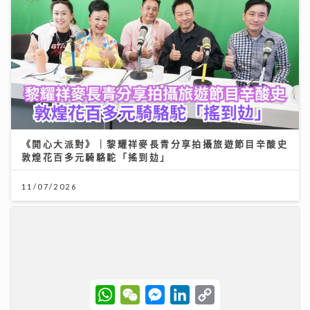
《開心大派對》｜黎耀祥麥長青分享拍攝旅遊節目辛酸史
敦煌花百多元騎駱駝「搖到攰」
11/07/2026
W
W
M
L
C
h
e
e
i
o