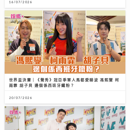
16/07/2026
世界盃決賽｜《聲秀》冠亞季軍人馬都愛睇波 馮熙燮 柯
雨霏 胡子貝 邊個係西班牙鐵粉？
20/07/2026