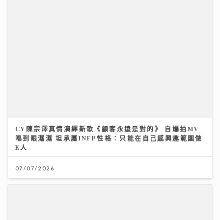
CY陳宗澤真情演繹新歌《顧客永遠是對的》 自爆拍MV
唱到眼濕濕 坦承屬INFP性格：只能在自己感興趣範圍做
E人
07/07/2026