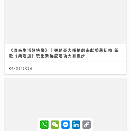
歌《樂活道》玩出新鮮感唱功大有進步
04/08/2026
獲封「港版夏蘭特」遭網民惡搞GIF圖 安德尊獨家回
應：人哋世界第一唔敢高攀
W
W
M
L
C
h
e
e
i
o