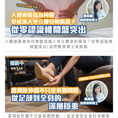
人體避震器為何會變成讓人坐立難安的痛源？從零認識椎
間盤突出|自然醫學博士吳錞銦
當拇趾外翻不只是美觀問題——從足部到全身的深層隱