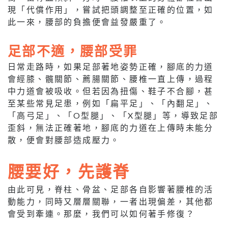
現「代償作用」，嘗試把頭調整至正確的位置，如
此一來，腰部的負擔便會益發嚴重了。
足部不適，腰部受罪
日常走路時，如果足部著地姿勢正確，腳底的力道
會經膝、髖關節、薦腸關節、腰椎一直上傳，過程
中力道會被吸收。但若因為扭傷、鞋子不合腳，甚
至某些常見足患，例如「扁平足」、「內翻足」、
「高弓足」、「O型腿」、「X型腿」等，導致足部
歪斜，無法正確著地，腳底的力道在上傳時未能分
散，便會對腰部造成壓力。
腰要好，先護脊
由此可見，脊柱、骨盆、足部各自影響著腰椎的活
動能力，同時又層層關聯，一者出現偏差，其他都
會受到牽連。那麼，我們可以如何著手修復？