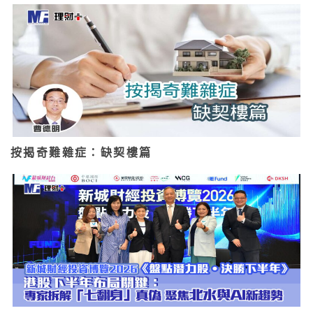
按揭奇難雜症：缺契樓篇