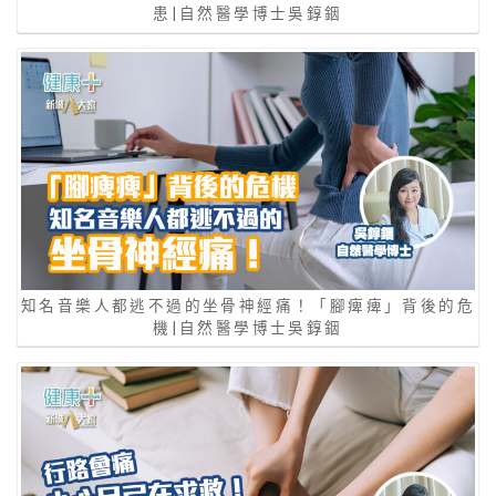
患|自然醫學博士吳錞銦
知名音樂人都逃不過的坐骨神經痛！「腳痺痺」背後的危
機|自然醫學博士吳錞銦