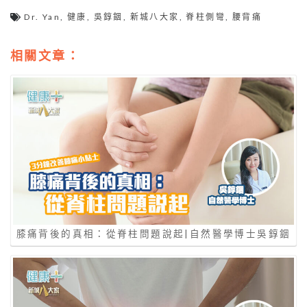
Dr. Yan
,
健康
,
吳錞銦
,
新城八大家
,
脊柱側彎
,
腰背痛
相關文章：
膝痛背後的真相：從脊柱問題說起|自然醫學博士吳錞銦