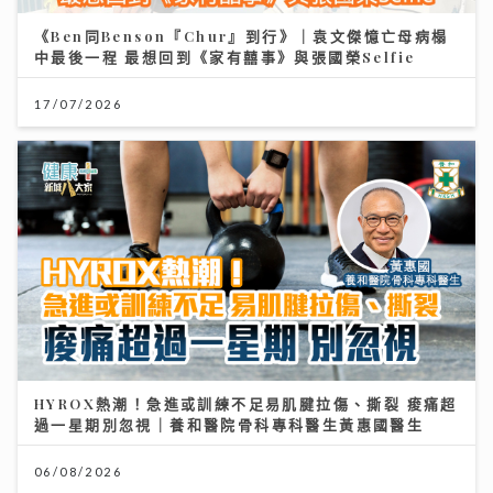
《Ben同Benson『Chur』到行》｜袁文傑憶亡母病榻
中最後一程 最想回到《家有囍事》與張國榮Selfie
17/07/2026
HYROX熱潮！急進或訓練不足易肌腱拉傷、撕裂 痠痛超
過一星期別忽視｜養和醫院骨科專科醫生黃惠國醫生
06/08/2026