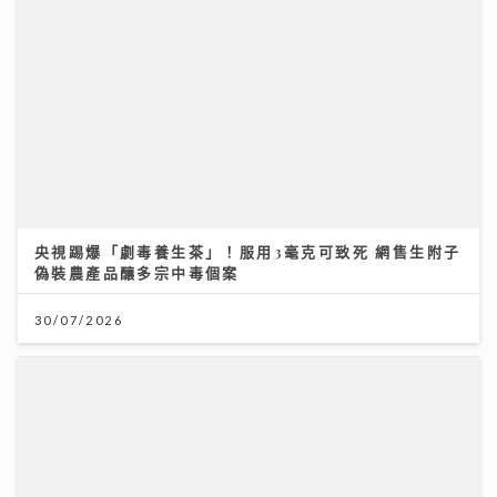
央視踢爆「劇毒養生茶」！服用3毫克可致死 網售生附子
偽裝農產品釀多宗中毒個案
30/07/2026
《原來生活好快樂》｜張馳豪大嘆拍劇未獻熒幕初吻 新