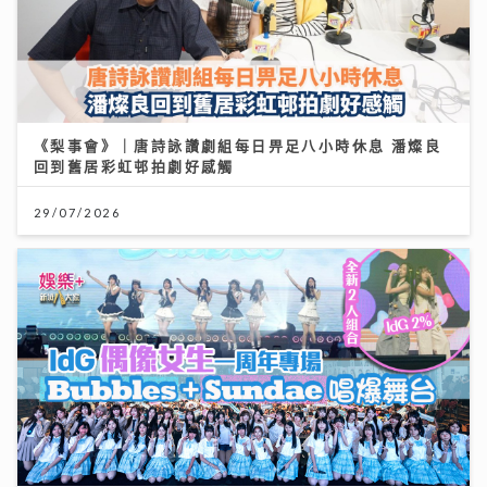
《梨事會》｜唐詩詠讚劇組每日畀足八小時休息 潘燦良
回到舊居彩虹邨拍劇好感觸
29/07/2026