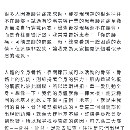
很多人因為腰背痛來求助，卻發現問題的根源往往
不在腰部。試過有從事美容行業的患者腰背痛至幾
近無法自行穿戴內衣，檢查後發現痛源不在腰背，
而是脊柱側彎所致。我常常告訴患者：「你的腰
痛，可能是腳的問題」時，總會看到一臉困惑的表
情。但這絕非說笑，讓我來為大家揭開這個看似矛
盾的現象。
人體的全身骨骼，靠關節形成可以活動的骨架，骨
骼上的肌肉，則維持著全身的張力，肌肉透過包覆
的筋膜也彼此關聯，所以環環相扣，牽一髮則動全
身。想像一下，我們的身體就像一棟大樓，需要穩
固的地基才能屹立不倒。這個「地基」，就是由我
們的脊柱、骨盆和雙腳組成的。當這三個關鍵部位
出現問題時，就像大樓地基不穩，整棟建築都會受
到影響。所以想尋找腰背痛的病因，可先循三大部
位——脊柱、骨盆、足部去細查，往往是它們出現了