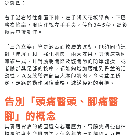
步驟四：
右手沿右腳往側面下伸，左手朝天花板舉高，下巴
略為抬高，眼睛注視左手手尖，停留3至5秒，然後
換邊重覆動作。
「三角立姿」算是涵蓋面較廣的運動，能夠同時達
到「伸展」和「強化肌肉」兩大效果，其他運動例
如貓牛式、針對薦腸關節及髖關節的簡單體操，或
者腿部與足部的按摩，都能夠增加腰椎到骨盆的活
動性，以及放鬆臀部至大腿的肌肉，令骨盆更穩
定，走路的動作回復流暢，減緩腰部的勞損。
告別「頭痛醫頭、腳痛醫
腳」的概念
其實腰背痛的成因還有心理壓力、胃腸失調使自律
神經過度刺激肌肉等，但多年的研究經驗可以告