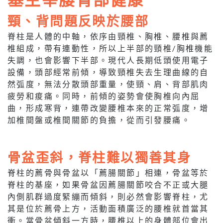
頸、背問題反映於腰部
脊柱是人體的中軸，依序由頸椎、胸椎、腰椎與薦
椎組成，帶有連動性，所以上半部的頸椎/胸椎機能
失調，也會影響下半部。現代人長期低頭使用電子
設備，頭部經常前傾，導致頸椎失去生理曲線的自
然弧度，無法分散頭部重量，使頸、肩、背部肌肉
疲勞和痠痛。同時，前傾的姿勢會使胸椎向內屈
曲，形成寒背，連帶改變腰椎本來的正常弧度，增
加椎間盤或椎間關節的負擔，從而引發腰痛。
骨盆歪斜，脊柱難以獨善其身
脊柱的薦骨與骨盆以「薦腸關節」相連，骨盆等於
脊柱的基座，如果骨盆因薦腸關節咬合不正或大腿
內側肌群過度緊繃而傾斜，則必然會影響脊柱，尤
其是位於薦骨上方，活動面積廣泛的腰椎就首當其
衝。當骨盆傾斜一方時，腰椎以上的身體部位會出