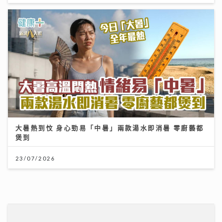
大暑熱到忟 身心勁易「中暑」兩款湯水即消暑 零廚藝都
煲到
23/07/2026