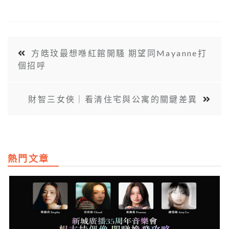
方皓玟最想喺紅館開騷 期望同Mayanne打
個招呼
財智三女俠｜看清住宅與公寓的關鍵差異
熱門文章