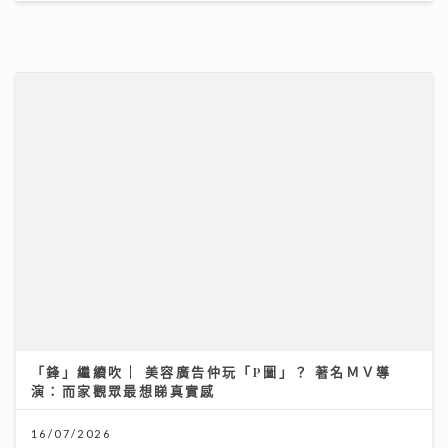
「鋒」繼續吹 | 美容廣告仲玩「P圖」？ 著名ＭＶ導
演：而家觀眾最想睇真實感
16/07/2026