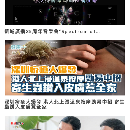
新城廣播35周年音樂會“Spectrum of…
深圳疥瘡大爆發 港人北上浸溫泉按摩勁易中招 寄生
蟲鑽入皮膚惹全家