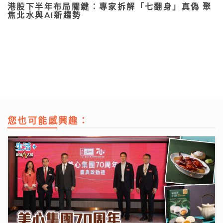
港股下半年布局關鍵：專家拆解「七翻身」真偽 聚
焦北水與AI新趨勢
您也可能感興趣：