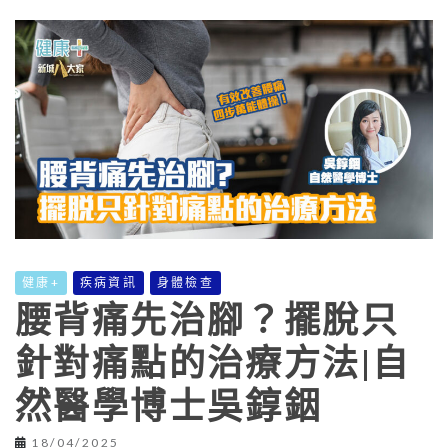
健康+
疾病資訊
身體檢查
腰背痛先治腳？擺脫只
針對痛點的治療方法|自
然醫學博士吳錞銦
18/04/2025