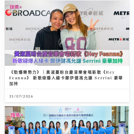
《勁爆樂勢力》｜黃淑蔓盼台慶音樂會唱新歌《Hey
Feanna》 新歌碌爆人緣卡鄭伊健馮允謙 Serrini 豪華
加持
31/07/2026