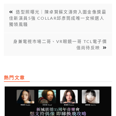
造型照曝光｜陳卓賢蘇文濤齊入圍金像獎最
佳新演員5強 COLLAR邱彥筒成唯一女候選人
獨領風騷
身兼電視市場二哥、VR眼鏡一哥 TCL電子價
值尚待反映
熱門文章