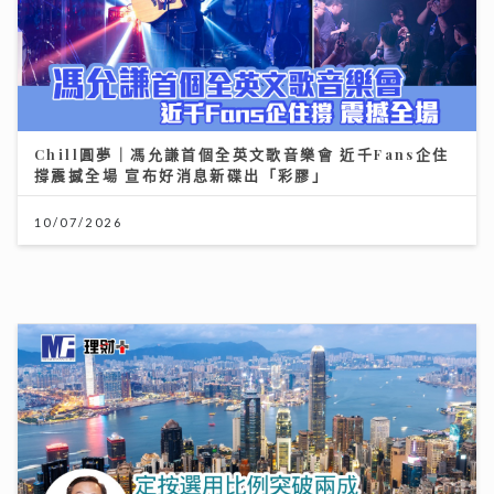
定按選用比例突破兩成 新造按息水平持續回落
03/08/2026