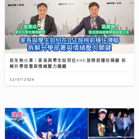
民生無小事｜家長與學生如何在DSE放榜前穩住陣腳 拆
解升學部署與情緒壓力關鍵
12/07/2026
Chill圓夢｜馮允謙首個全英文歌音樂會 近千Fans企住
撐震撼全場 宣布好消息新碟出「彩膠」
10/07/2026