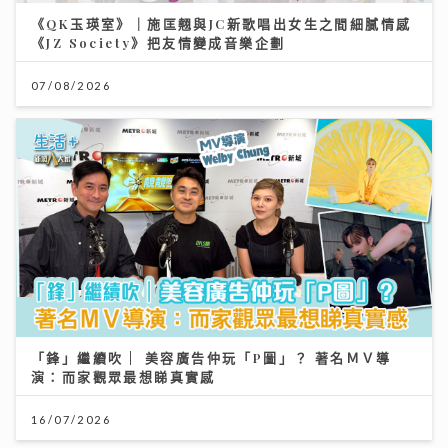
《QK玉瑛室》｜施匡翹與JC新歌唱出女生之間細膩情感
《JZ Society》把友情變成音樂企劃
07/08/2026
「鋒」繼續吹 | 美容廣告仲玩「P圖」？ 著名ＭＶ導
演：而家觀眾最想睇真實感
16/07/2026