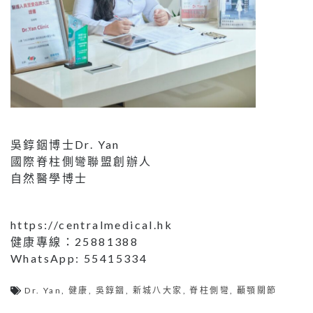
吳錞銦博士Dr. Yan
國際脊柱側彎聯盟創辦人
自然醫學博士
https://centralmedical.hk
健康專線：25881388
WhatsApp: 55415334
Dr. Yan
,
健康
,
吳錞銦
,
新城八大家
,
脊柱側彎
,
顳顎關節