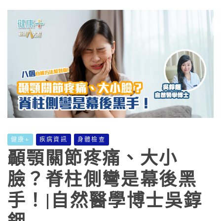
健康+
疾病資訊
身體檢查
顳顎關節疼痛、大小
臉？脊柱側彎是幕後黑
手！|自然醫學博士吳錞