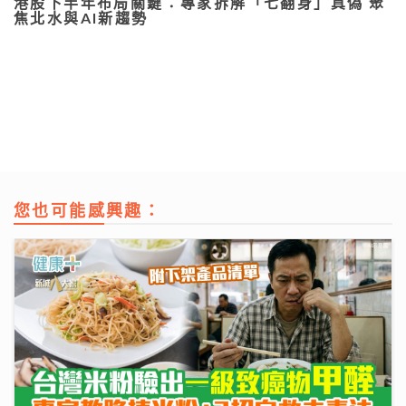
港股下半年布局關鍵：專家拆解「七翻身」真偽 聚
焦北水與AI新趨勢
您也可能感興趣：