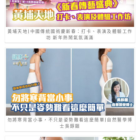
黃埔天地|中國傳統國術慶新春：打卡、表演及體驗工作
坊 新年熱鬧氣氛滿滿
勿將寒背當小事，不只是姿勢難看這麼簡單|自然醫學博
士吳錞銦