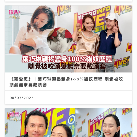
《寵愛您》｜葉巧琳親揭變身100%貓奴歷程 瞓覺被咬
頭髮無奈要戴頭套
08/07/2026