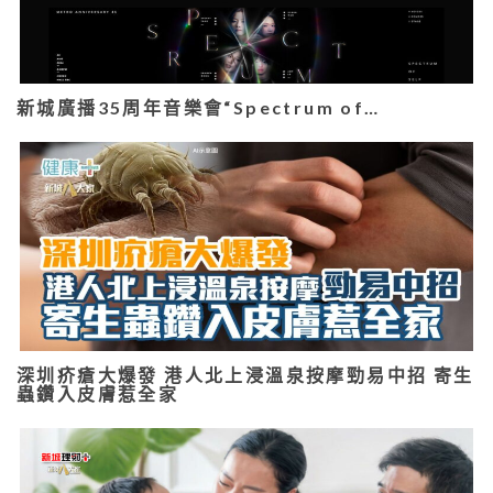
新城廣播35周年音樂會“Spectrum of…
深圳疥瘡大爆發 港人北上浸溫泉按摩勁易中招 寄生
蟲鑽入皮膚惹全家