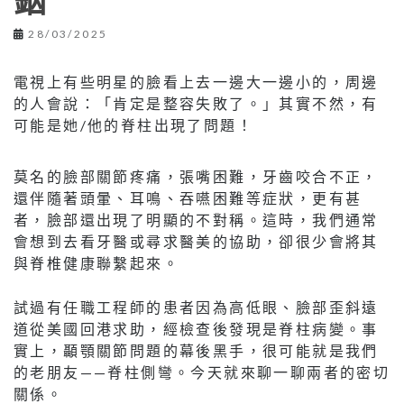
銦
28/03/2025
電視上有些明星的臉看上去一邊大一邊小的，周邊
的人會說：「肯定是整容失敗了。」其實不然，有
可能是她/他的脊柱出現了問題！
莫名的臉部關節疼痛，張嘴困難，牙齒咬合不正，
還伴隨著頭暈、耳鳴、吞嚥困難等症狀，更有甚
者，臉部還出現了明顯的不對稱。這時，我們通常
會想到去看牙醫或尋求醫美的協助，卻很少會將其
與脊椎健康聯繫起來。
試過有任職工程師的患者因為高低眼、臉部歪斜遠
道從美國回港求助，經檢查後發現是脊柱病變。事
實上，顳顎關節問題的幕後黑手，很可能就是我們
的老朋友——脊柱側彎。今天就來聊一聊兩者的密切
關係。