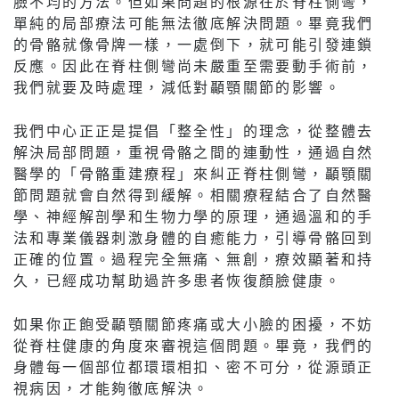
臉不均的方法。但如果問題的根源在於脊柱側彎，
單純的局部療法可能無法徹底解決問題。畢竟我們
的骨骼就像骨牌一樣，一處倒下，就可能引發連鎖
反應。因此在脊柱側彎尚未嚴重至需要動手術前，
我們就要及時處理，減低對顳顎關節的影響。
我們中心正正是提倡「整全性」的理念，從整體去
解決局部問題，重視骨骼之間的連動性，通過自然
醫學的「骨骼重建療程」來糾正脊柱側彎，顳顎關
節問題就會自然得到緩解。相關療程結合了自然醫
學、神經解剖學和生物力學的原理，通過溫和的手
法和專業儀器刺激身體的自癒能力，引導骨骼回到
正確的位置。過程完全無痛、無創，療效顯著和持
久，已經成功幫助過許多患者恢復顏臉健康。
如果你正飽受顳顎關節疼痛或大小臉的困擾，不妨
從脊柱健康的角度來審視這個問題。畢竟，我們的
身體每一個部位都環環相扣、密不可分，從源頭正
視病因，才能夠徹底解決。