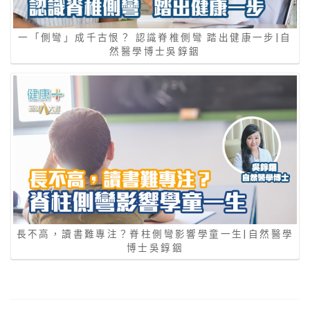
一「側彎」成千古恨？ 認識脊椎側彎 踏出健康一步|自
然醫學博士吳錞銦
長不高，讀書難專注？脊柱側彎影響學童一生|自然醫學
博士吳錞銦