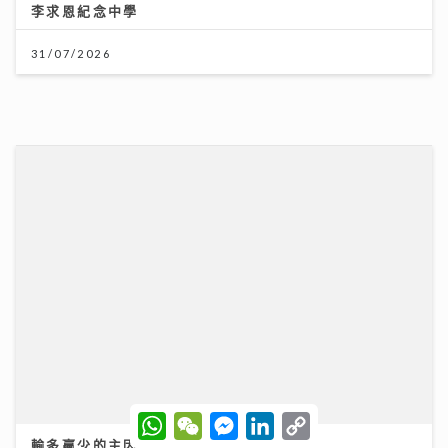
28/07/2026
央視踢爆「劇毒養生茶」！服用3毫克可致死 網售生附子
偽裝農產品釀多宗中毒個案
30/07/2026
W
W
M
L
C
h
e
e
i
o