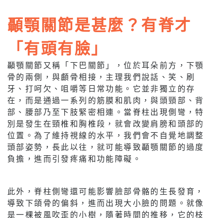
顳顎關節是甚麼？有脊才
「有頭有臉」
顳顎關節又稱「下巴關節」，位於耳朵前方，下顎
骨的兩側，與顱骨相接，主理我們說話、笑、刷
牙、打呵欠、咀嚼等日常功能。它並非獨立的存
在，而是通過一系列的筋膜和肌肉，與頭頸部、背
部、腰部乃至下肢緊密相連。當脊柱出現側彎，特
別是發生在頸椎和胸椎段，就會改變肩膀和頭部的
位置。為了維持視線的水平，我們會不自覺地調整
頭部姿勢，長此以往，就可能導致顳顎關節的過度
負擔，進而引發疼痛和功能障礙。
此外，脊柱側彎還可能影響臉部骨骼的生長發育，
導致下頜骨的偏斜，進而出現大小臉的問題。就像
是一棵被風吹歪的小樹，隨著時間的推移，它的枝