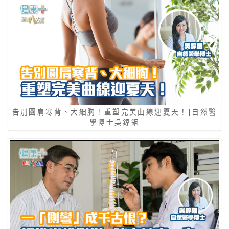
告別圓肩寒背、大細胸！重塑完美曲線迎夏天！|自然醫
學博士吳錞銦