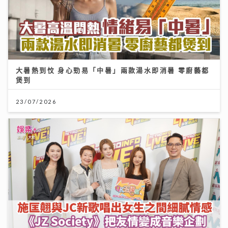
大暑熱到忟 身心勁易「中暑」兩款湯水即消暑 零廚藝都
煲到
23/07/2026