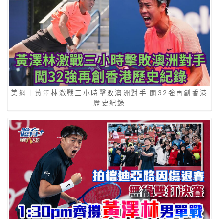
美網｜黃澤林激戰三小時擊敗澳洲對手 闖32強再創香港
歷史紀錄