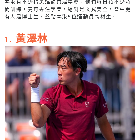
本港有不少精英運動員是學霸，他們每日花不少時
間訓練，竟可專注學業，絕對是文武雙全，當中更
有人是博士生，盤點本港5位運動員高材生。
1. 黃澤林