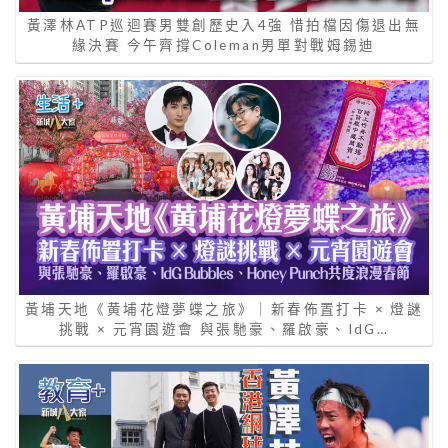
黃澤林ATP巡迴賽男雙創歷史入4強 惜拍檔因傷退出無
緣決賽 今午齊撐Coleman男單對戰姆錫迪
黃埔天地《黄埔花燈夢蝶之旅》｜新春佈置打卡 × 燈謎
挑戰 × 元宵園遊會 與張馳豪、羅啟豪、IdG…