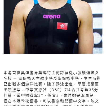
本港首位奧運游泳獎牌得主何詩蓓從小就讀傳統女
名校 — 聖保祿天主教小學及聖保祿中學，學生時期
已出戰多個游泳比賽。除了游泳出色，學習成績更
出類拔萃，中學文憑試（DSE）7科合共考獲35分
佳績，當中通識奪5*、英文5，雖然她是混血兒，
但在本港學校讀書，可以書寫和閱讀中文字，能文