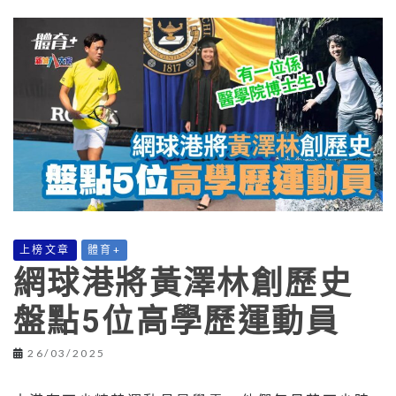
上榜文章
體育+
網球港將黃澤林創歷史
盤點5位高學歷運動員
26/03/2025