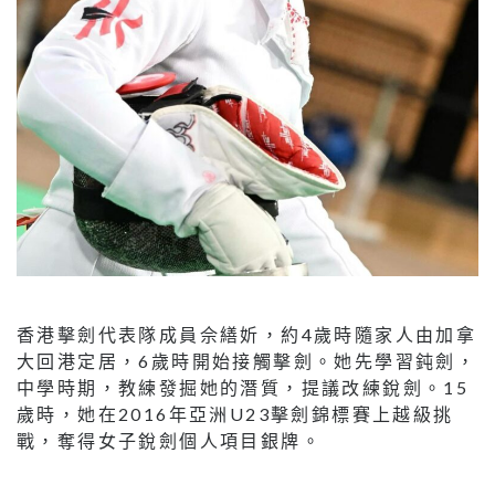
香港擊劍代表隊成員佘繕妡，約4歲時隨家人由加拿
大回港定居，6歲時開始接觸擊劍。她先學習鈍劍，
中學時期，教練發掘她的潛質，提議改練銳劍。15
歲時，她在2016年亞洲U23擊劍錦標賽上越級挑
戰，奪得女子銳劍個人項目銀牌。