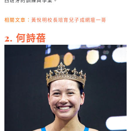
西班牙的訓練與學業。
相關文章：
黃悅明校長培育兒子成網壇一哥
2. 何詩蓓