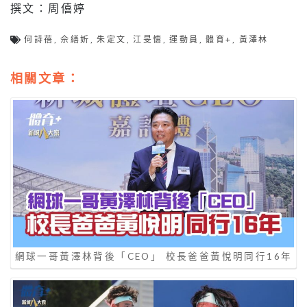
撰文：周僖婷
何詩蓓
,
佘繕妡
,
朱定文
,
江旻憓
,
運動員
,
體育+
,
黃澤林
相關文章：
網球一哥黃澤林背後「CEO」 校長爸爸黃悅明同行16年