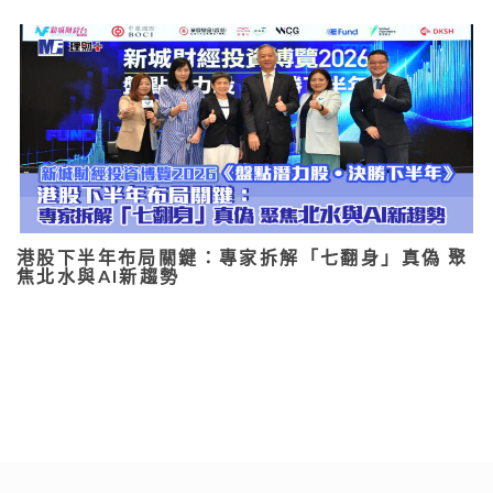
港股下半年布局關鍵：專家拆解「七翻身」真偽 聚
焦北水與AI新趨勢