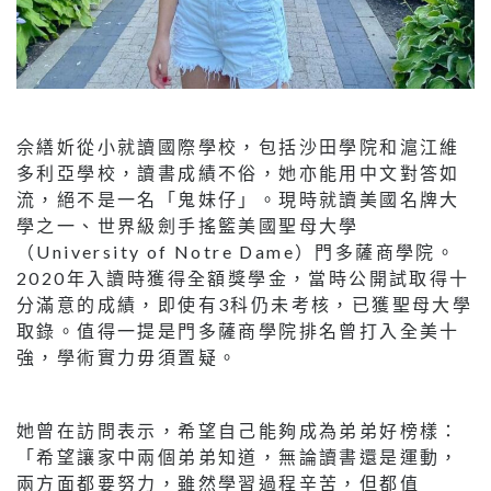
佘繕妡從小就讀國際學校，包括沙田學院和滬江維
多利亞學校，讀書成績不俗，她亦能用中文對答如
流，絕不是一名「鬼妹仔」。現時就讀美國名牌大
學之一、世界級劍手搖籃美國聖母大學
（University of Notre Dame）門多薩商學院。
2020年入讀時獲得全額獎學金，當時公開試取得十
分滿意的成績，即使有3科仍未考核，已獲聖母大學
取錄。值得一提是門多薩商學院排名曾打入全美十
強，學術實力毋須置疑。
她曾在訪問表示，希望自己能夠成為弟弟好榜樣：
「希望讓家中兩個弟弟知道，無論讀書還是運動，
兩方面都要努力，雖然學習過程辛苦，但都值