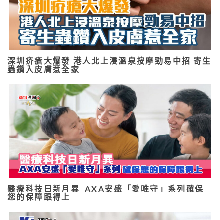
深圳疥瘡大爆發 港人北上浸溫泉按摩勁易中招 寄生
蟲鑽入皮膚惹全家
醫療科技日新月異 AXA安盛「愛唯守」系列確保
您的保障跟得上