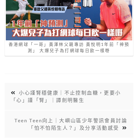
香港網球「一哥」黃澤林父親專訪 黃悅明1年前「神預
測」 大爆兒子為打網球每日飲一樣嘢
小心謹腎穩健康｜不止控制血糖，更要小
「心」謹「腎」｜譚劍明醫生
Teen Teen向上｜大嶼山區少年警訊會員討論
「怕不怕陌生人？」及分享活動感受