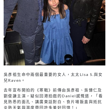
吳彥祖生命中兩個最重要的女人，太太Lisa S.與女
兒Raven。
去年宣布開拍的《寒戰》前傳由吳彥祖、吳慷仁及
劉俊謙主演，疑似回港拍戲的Daniel感慨道，「看
見熟悉的面孔、講廣東話對白、食片場飯盒與抵抗
炎熱天氣與濕度帶回許多美好回憶！」