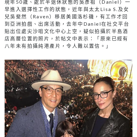
現年50歲、處於半退休狀態的吳彥祖（Daniel）一
早進入選擇性工作的狀態，近年與太太Lisa S.及女
兒吳斐然（Raven）移居美國洛杉磯，有工作才回
到亞洲拍戲、出席活動，去年中Daniel在社交平台
貼出位處尖沙咀文化中心上空，疑似拍攝於半島酒
店高層位置的照片，於帖文中表示：「原來已經有
八年未有拍攝純港產片，令人難以置信。」