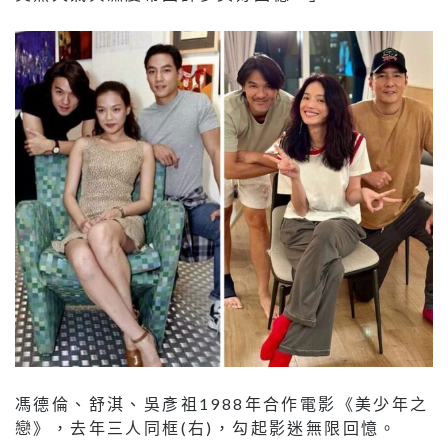
馮德倫、舒淇、吳彥祖1988年合作電影《美少年之
戀》，去年三人同框(右)，勾起影迷無限回憶。