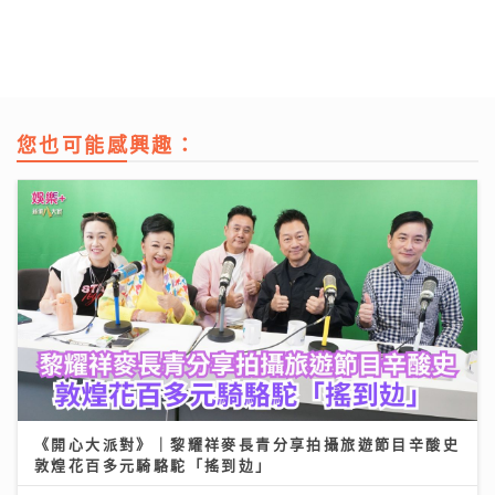
您也可能感興趣：
《開心大派對》｜黎耀祥麥長青分享拍攝旅遊節目辛酸史
敦煌花百多元騎駱駝「搖到攰」