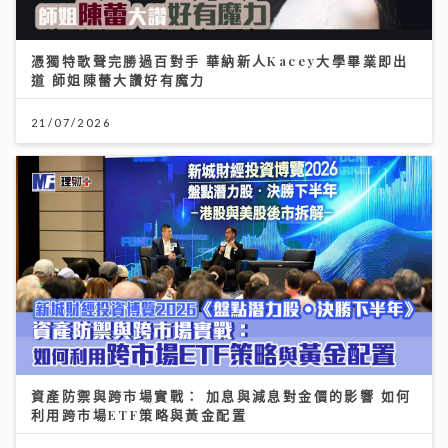
憑獨特歌聲完勝過百對手 華納新人Kacey大學畢業即出
道 師姐陳蕾大讚好有魔力
21/07/2026
資產防禦與跨市場實戰： 加息與減息對金價的影響 如何
利用跨市場ETF策略與黃金配置