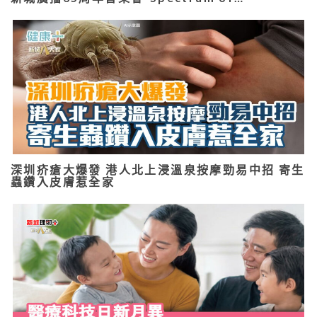
深圳疥瘡大爆發 港人北上浸溫泉按摩勁易中招 寄生
蟲鑽入皮膚惹全家