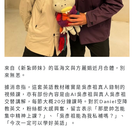
來自《新紮師妹》的區海文與方麗娟近月合體，別
來無恙。
據消息指，這套英語教材確實是吳彥祖真人錄制的
視頻課，亦有部份內容是由AI吳彥祖與真人吳彥祖
交替講解，每節大概20分鐘課時。對於Daniel空降
教英文，粉絲都大感興奮，留言表示「那麼帥怎能
集中精神上課？」、「吳彥祖能為我私補嗎？」、
「今次一定可以學好英語」。