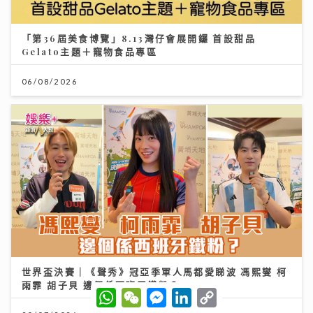
「第36屆美食博覽」8.13灣仔會展開鑼 首設甜品
Gelato主題＋寵物食品專區
06/08/2026
世界盃決賽｜《聲秀》冠亞季軍人馬都愛睇波 馮熙燮 柯
雨霏 胡子貝 邊個係西班牙鐵粉？
W
W
M
L
C
h
e
e
i
o