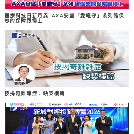
醫療科技日新月異 AXA安盛「愛唯守」系列確保
您的保障跟得上
按揭奇難雜症：缺契樓篇