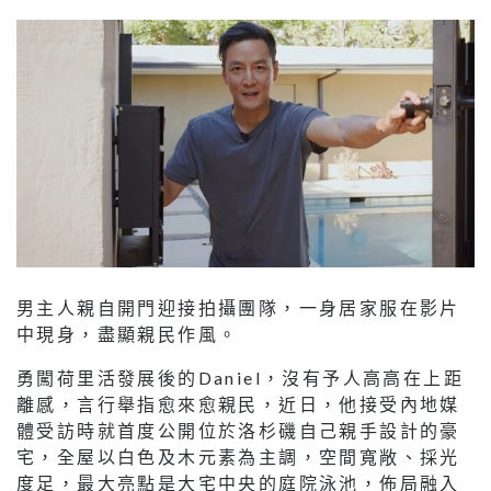
男主人親自開門迎接拍攝團隊，一身居家服在影片
中現身，盡顯親民作風。
勇闖荷里活發展後的Daniel，沒有予人高高在上距
離感，言行舉指愈來愈親民，近日，他接受內地媒
體受訪時就首度公開位於洛杉磯自己親手設計的豪
宅，全屋以白色及木元素為主調，空間寬敞、採光
度足，最大亮點是大宅中央的庭院泳池，佈局融入