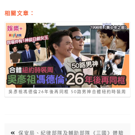
相關文章：
吳彥祖馮德倫26年後再同框 50路男神合體紐約時裝周
保安局、紀律部隊及輔助部隊《三國》體驗