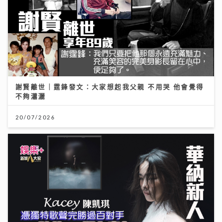
謝賢離世｜霆鋒發文：大家想起我父親 不用哭 他會覺得
不夠瀟灑
20/07/2026