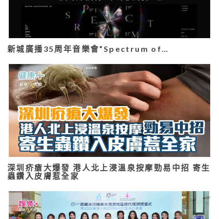
新城廣播35周年音樂會“Spectrum of…
深圳疥瘡大爆發 港人北上浸溫泉按摩勁易中招 寄生
蟲鑽入皮膚惹全家