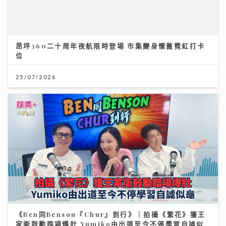
昂坪360二十周年夜航限時登場 市集變身懷舊霓虹打卡
位
25/07/2026
《Ben同Benson『Chur』到行》｜拍攝《繁花》獲王
家衛鼓勵臨場爆肚 Yumiko由出道至今不停學習自謔似