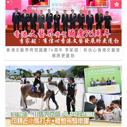
香港文藝界齊賀國慶76周年 李家超：有信心香港文藝發
展將更蓬勃