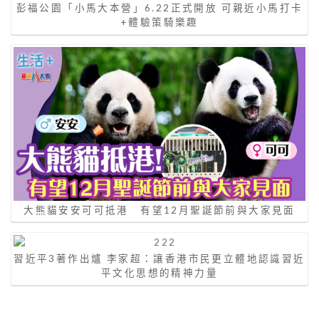
彭福公園「小馬大本營」6.22正式開放 可親近小馬打卡
+體驗策騎樂趣
大熊貓安安可可抵港 有望12月聖誕節前與大家見面
習近平3著作出爐 李家超：讓香港市民更立體地認識習近
平文化思想的精神力量