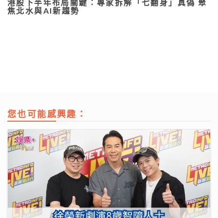
港股下半年布局關鍵：專家拆解「七翻身」真偽 聚
焦北水與AI新趨勢
您也可能感興趣：