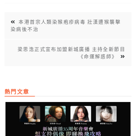
本港首宗人類染猴疱疹病毒 壯漢遭猴襲擊
染病後不治
梁思浩正式宣布加盟新城廣播 主持全新節目
《命運解惑師》
熱門文章