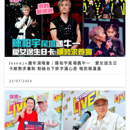
Jason20週年演唱會｜陳柏宇尾場遇牛一 愛女送生日
卡順勢求養狗 粉絲台下排字滿心思 唱到眼濕濕
22/07/2026