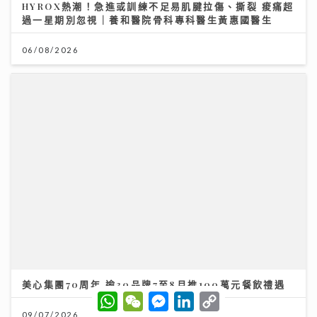
HYROX熱潮！急進或訓練不足易肌腱拉傷、撕裂 痠痛超
過一星期別忽視｜養和醫院骨科專科醫生黃惠國醫生
06/08/2026
美心集團70周年 逾30品牌7至8月推100萬元餐飲禮遇
W
W
M
L
C
h
e
e
i
o
09/07/2026