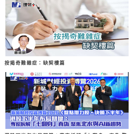
按揭奇難雜症：缺契樓篇