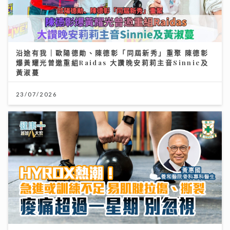
沿途有我｜歐陽德勛、陳德彰「同屆新秀」重聚 陳德彰
爆黃耀光曾邀重組Raidas 大讚晚安莉莉主音Sinnie及
黃淑蔓
23/07/2026