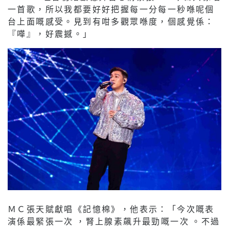
一首歌，所以我都要好好把握每一分每一秒喺呢個
台上面嘅感受。見到有咁多觀眾喺度，個感覺係：
『嘩』，好震撼。」
ＭＣ張天賦獻唱《記憶棉》，他表示：「今次嘅表
演係最緊張一次 ，腎上腺素飆升最勁嘅一次 。不過