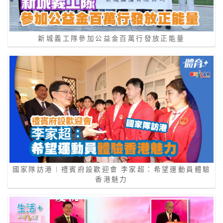
新城義工隊參加公益金百萬行發放正能量
國家隊訪港︱禮賓府設歡迎會 李家超：希望運動員體驗
香港魅力