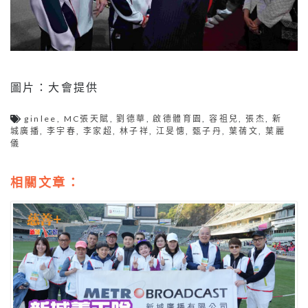
圖片：大會提供
ginlee
,
MC張天賦
,
劉德華
,
啟德體育園
,
容祖兒
,
張杰
,
新
城廣播
,
李宇春
,
李家超
,
林子祥
,
江旻憓
,
甄子丹
,
葉蒨文
,
葉麗
儀
相關文章：