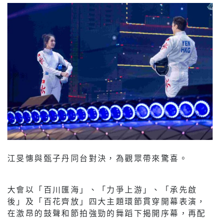
江旻憓與甄子丹同台對決，為觀眾帶來驚喜。
大會以「百川匯海」、「力爭上游」、「承先啟
後」及「百花齊放」四大主題環節貫穿開幕表演，
在激昂的鼓聲和節拍強勁的舞蹈下揭開序幕，再配