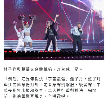
林子祥與葉蒨文合體跳唱，炸台感十足。
「劍后」江旻憓對決「宇宙最強」甄子丹，甄子丹
與江旻憓身份對調，前者身穿劍擊服，後者穿上中
式長袍打木樁和詠春，二人進行重劍對決。完場
前，劉德華驚喜現身，全場歡呼。