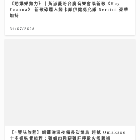
【#豐味旅程】銅鑼灣深夜備長炭燒鳥 超抵 Omakase
十多道味覺旅程：雞蠔肉雞頸雞肝極致火候藝術
23/07/2026