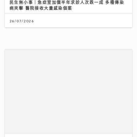
26/07/2026
《勁爆樂勢力》｜黃淑蔓盼台慶音樂會唱新歌《Hey
Feanna》 新歌碌爆人緣卡鄭伊健馮允謙 Serrini 豪華
加持
31/07/2026