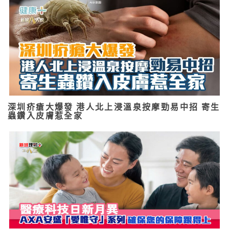
深圳疥瘡大爆發 港人北上浸溫泉按摩勁易中招 寄生
蟲鑽入皮膚惹全家