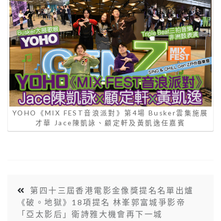
YOHO《MIX FEST音浪派對》第4場 Busker雲集施展
才華 Jace陳凱詠、顧定軒及黃凱逸任嘉賓
第四十三屆香港電影金像獎提名名單出爐
《破。地獄》18項提名 林峯郭富城爭影帝
「亞太影后」衛詩雅大機會再下一城