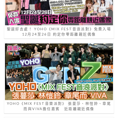
聖誕好去處！ YOHO《MIX FEST音浪派對》免費入場
12月24至26日 約定你零距離親近偶像
YOHO《MIX FEST音樂派對》 張蔓莎、林愷鈴、章尾
而與VIVA擔任嘉賓 近距離親近偶像