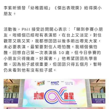
李紫昕頒發「幼稚園組」《傑出表現獎》給得獎小
朋友。
活動後，Phil 接受訪問開心表示：「睇到參賽小朋
友，咁細個已經咁有表演慾，在台上又淡定，對住
觀眾又跳又笑，我都想囝囝以後多啲出嚟見大家，
未必要表演，最緊要對住人唔怕醜。我細個偏怕
醜，回想自己第一次表演係 10 歲，但今日參賽的
小朋友只得幾歲，好厲害。」他希望囝囝先學音
樂，因為拍子感很重要，但囝囝只得五個月，暫時
仍未看到他有沒有拍子感。