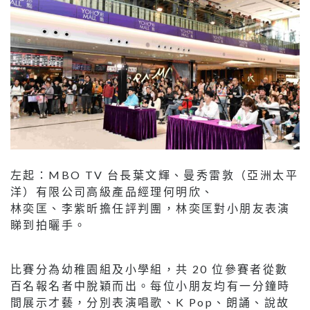
左起：MBO TV 台長葉文輝、曼秀雷敦（亞洲太平
洋）有限公司高級產品經理何明欣、
林奕匡、李紫昕擔任評判團，林奕匡對小朋友表演
睇到拍曬手。
比賽分為幼稚園組及小學組，共 20 位參賽者從數
百名報名者中脫穎而出。每位小朋友均有一分鐘時
間展示才藝，分別表演唱歌、K Pop、朗誦、說故