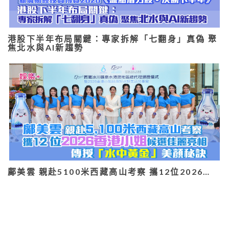
港股下半年布局關鍵：專家拆解「七翻身」真偽 聚
焦北水與AI新趨勢
鄺美雲 親赴5100米西藏高山考察 攜12位2026…