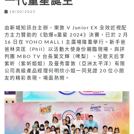
一代童星誕生
18/02/2025
由新城知訊台主辦、樂敦 V Junior EX 全效近視配
方主力贊助的《勁爆α童星 2024》決賽，已於 2 月
16 日在 YOHO MALL I 主廣場隆重舉行。新手爸
爸林奕匡（Phil）以活動大使身份親臨現場，與評
判團 MBO TV 台長葉文輝（啤梨）、兒歌天后李
紫昕（紫昕姐姐）及曼秀雷敦（亞洲太平洋）有限
公司高級產品經理何明欣小姐一同見證 20 位小朋
友的精彩表現，場面熱鬧。