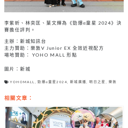
李紫昕、林奕匡、葉文輝為《勁爆α童星 2024》決
賽擔任評判。
主辦：新城知訊台
主力贊助：樂敦V Junior EX 全效近視配方
場地贊助： YOHO MALL 形點
圖片：新城
YOHOMALL
,
勁爆α童星2024
,
新城廣播
,
明日之星
,
樂敦
相關文章：