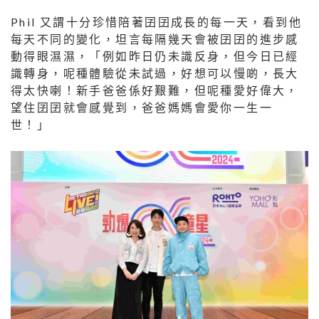
Phil 又謂十分珍惜陪著囝囝成長的每一天，看到他
每天不同的變化，坦言每隔幾天會被囝囝的進步感
動得眼濕濕，「例如昨日仍未識反身，但今日已經
識轉身，呢種體驗從未試過，好想可以慢啲，長大
得太快喇！新手爸爸係好艱難，但呢種愛好偉大，
望住囝囝就會感覺到，爸爸媽媽會愛你一生一
世！」