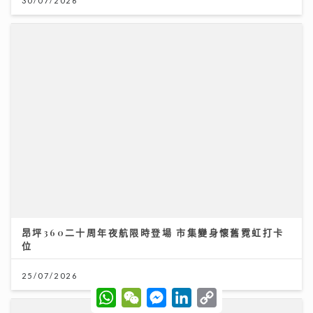
昂坪360二十周年夜航限時登場 市集變身懷舊霓虹打卡
位
25/07/2026
W
W
M
L
C
h
e
e
i
o