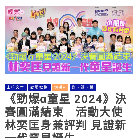
上榜文章
勁爆娛樂
娛樂+
影、視、樂
《勁爆α童星 2024》決
賽圓滿結束 活動大使
林奕匡身兼評判 見證新