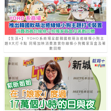
【生活+】 YOHO系商場呈獻韓國軟萌治癒線條小狗主
題8大打卡點 同場加映消費激賞你線條小狗獨家盲盒及著
數回贈