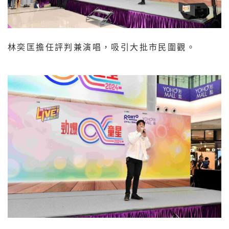
林奕匡擔任評判兼演唱，吸引大批市民圍觀。