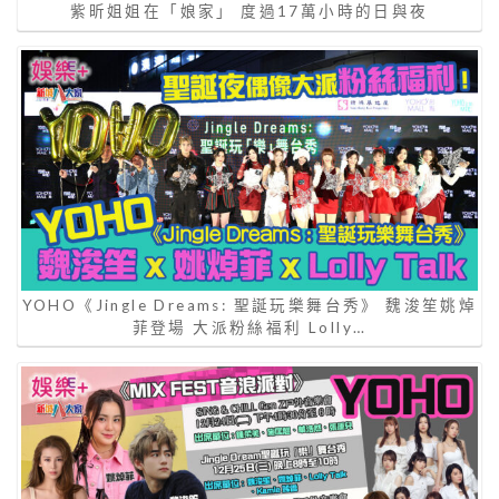
紫昕姐姐在「娘家」 度過17萬小時的日與夜
YOHO《Jingle Dreams: 聖誕玩樂舞台秀》 魏浚笙姚焯
菲登場 大派粉絲福利 Lolly…