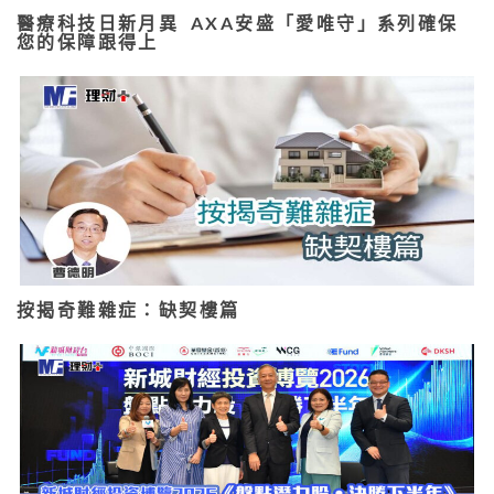
醫療科技日新月異 AXA安盛「愛唯守」系列確保
您的保障跟得上
按揭奇難雜症：缺契樓篇