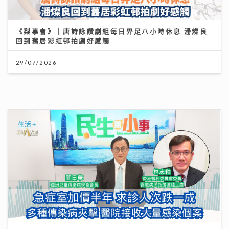
《梨事會》｜唐詩詠讚劇組每日畀足八小時休息 潘燦良
回到舊居彩虹邨拍劇好感觸
29/07/2026
民生無小事｜急症室加價半年求診人次跌一成 多種傳染
病夾擊 醫院接收大量感染個案