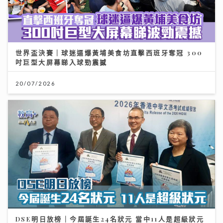
世界盃決賽｜球迷逼爆黃埔美食坊直擊西班牙奪冠 300
吋巨型大屏幕睇入球勁震撼
20/07/2026
DSE明日放榜｜今屆誕生24名狀元 當中11人是超級狀元