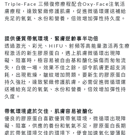
Triple-Face 三頻復修療程配合Oxy-Face注氧活
膚療程，達致緊緻修護肌膚，促進微循環運送補給
充足的氧氣、水份和營養，倍效增加彈性持久度。
提供優質帶氧環境．緊膚逆齡事半功倍
透過激光、彩光、HIFU、射頻等高能量激活再生療
程激活的新生膠原蛋白，遇上肌膚微循環出現障
礙、阻塞時，極容易被自由基和醣化損傷而匆匆流
失，白做一場。效果不佳之餘，卻令肌膚更超支消
耗，出現乾燥，皺紋增加問題。要新生的膠原蛋白
持久強壯，達致緊緻修護肌膚，必需促進微循環運
送補給充足的氧氣、水份和營養，倍效增加彈性持
久度。
帶氧環境處於欠佳．肌膚容易被醣化
優良的膠原蛋白喜歡優質帶氧環境，微循環出現障
礙、阻塞，供應的養份和氧氣不足，膠原蛋白長期
處於帶氧環境欠佳的環境下，便會加速氧化變薄鬆