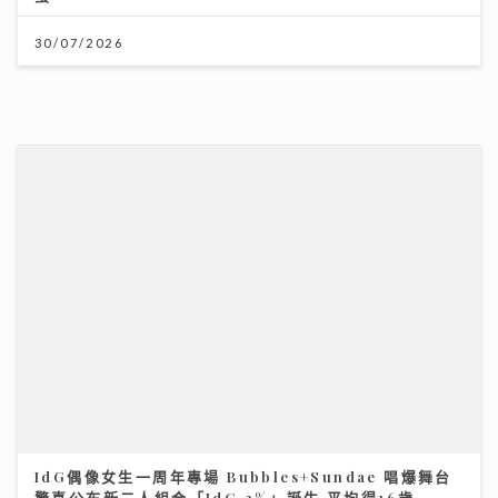
30/07/2026
IdG偶像女生一周年專場 Bubbles+Sundae 唱爆舞台
驚喜公布新二人組合「IdG 2%」誕生 平均得16歲
15/07/2026