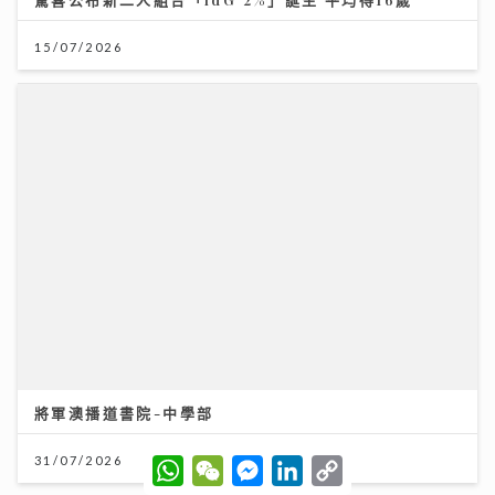
將軍澳播道書院-中學部
31/07/2026
W
W
M
L
C
h
e
e
i
o