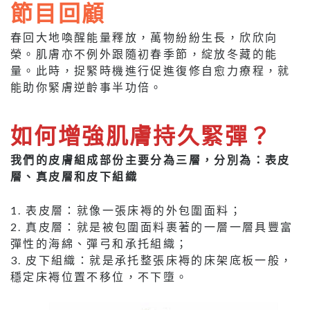
節目回顧
春回大地喚醒能量釋放，萬物紛紛生長，欣欣向
榮。肌膚亦不例外跟隨初春季節，綻放冬藏的能
量。此時，捉緊時機進行促進復修自愈力療程，就
能助你緊膚逆齡事半功倍。
如何增強肌膚持久緊彈？
我們的皮膚組成部份主要分為三層，分別為：表皮
層、真皮層和皮下組織
1. 表皮層：就像一張床褥的外包圍面料；
2. 真皮層：就是被包圍面料裹著的一層一層具豐富
彈性的海綿、彈弓和承托組織；
3. 皮下組織：就是承托整張床褥的床架底板一般，
穩定床褥位置不移位，不下墮。