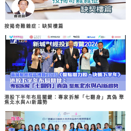
按揭奇難雜症：缺契樓篇
港股下半年布局關鍵：專家拆解「七翻身」真偽 聚
焦北水與AI新趨勢