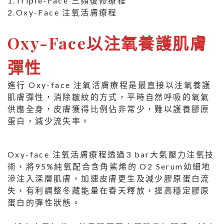
1.Triple-Face 三頻復修療程
2.Oxy-Face 注氧活膚療程
Oxy-Face以注氧養護肌膚
彈性
進行 Oxy-face 注氧活膚療程是最直接以注氧養護
肌膚彈性，消除皺紋的方式，平時自然呼吸的氧氣
供應全身，皮膚獲得比例佔非常少，難以護養膠原
蛋白，減少流失率。
Oxy-face 注氧活膚療程透過3 bar大氣壓力注氧技
術，將95%純氧配合含角鯊烯的 O2 Serum幼細地
滲注入深層肌膚，加速皮膚更生及減少膠原蛋白流
失，有利調整冬藏能量在春天釋放，提高穩定膠原
蛋白的彈性狀態。