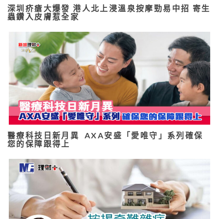
深圳疥瘡大爆發 港人北上浸溫泉按摩勁易中招 寄生
蟲鑽入皮膚惹全家
醫療科技日新月異 AXA安盛「愛唯守」系列確保
您的保障跟得上