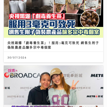
央視踢爆「劇毒養生茶」！服用3毫克可致死 網售生附子
偽裝農產品釀多宗中毒個案
30/07/2026