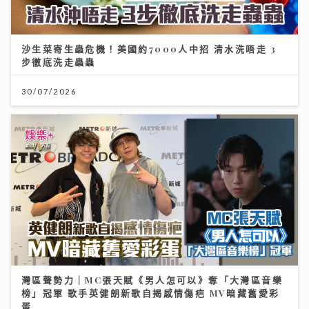
沙生菜寄生蟲危機！美國約7000人中招 清水洗唔走 3
步徹底洗走蟲蟲
30/07/2026
灣區聲勢力｜MC張天賦《男人怎可以》奪「大灣區音樂
榜」冠軍 歌手英健朗新歌自揭感情傷疤 MV暗藏舊愛彩
蛋