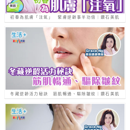
初春為肌膚「注氧」 緊膚逆齡事半功倍｜鑽石美肌
冬藏逆齡活力秘訣 筋肌暢通、驅除皺紋｜鑽石美肌