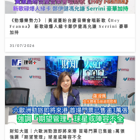
《勁爆樂勢力》｜黃淑蔓盼台慶音樂會唱新歌《Hey
Feanna》 新歌碌爆人緣卡鄭伊健馮允謙 Serrini 豪華
加持
31/07/2026
財知大道｜六歐洲勁旅即將來港 首場門票已售逾3萬張
強調「期望管理」球星或陣容不全