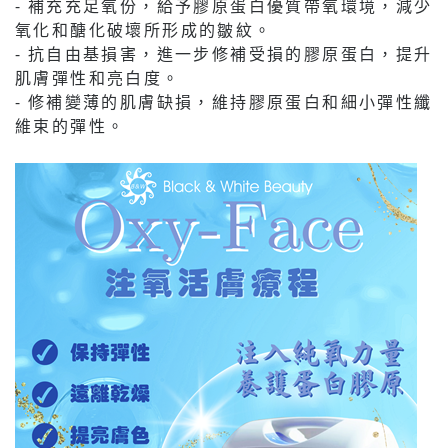
⁃ 補充充足氧份，給予膠原蛋白優質帶氧環境，減少
氧化和醣化破壞所形成的皺紋。
⁃ 抗自由基損害，進一步修補受損的膠原蛋白，提升
肌膚彈性和亮白度。
⁃ 修補變薄的肌膚缺損，維持膠原蛋白和細小彈性纖
維束的彈性。