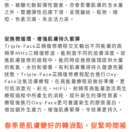
弛，被醣化斷裂彈性變差，亦會影響肌膚的含水量
之外，整體彈性迅速下滑，呈現皺紋、鬆弛、暗
啞、色素沉澱、失去活力采。
促進微循環．增強肌膚持久緊彈
Triple-Face
三
頻復修療程交叉輸出不同能量的高
頻率MHz三頻復修波，能刺激不同的皮膚深度。促
進肌膚復修的過程中，能同時促進微循環提供大量
的氧氣、水份和營養，有利肌膚獲得持久健康亮麗
狀態。Triple-Face
三
頻復修療程配合進行Oxy-
Face注氧活膚療程，在高能量療程前做好準備，更
可抵消激光、彩光、HIFU、射頻等高能量激活再生
療程過程中所產生的消耗，提升新生的彈性質素。
療程後進行Oxy-Face更可養護新生的膠原蛋白，
增加額外生產力，增強肌膚緊彈，令效果更持久。
春季是肌膚變好的轉淚點，捉緊時間補