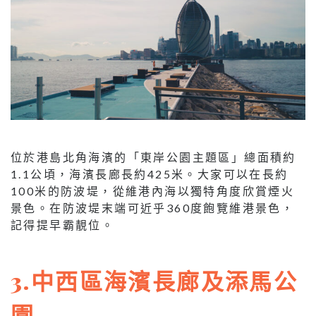
位於港島北角海濱的「東岸公園主題區」總面積約
1.1公頃，海濱長廊長約425米。大家可以在長約
100米的防波堤，從維港內海以獨特角度欣賞煙火
景色。在防波堤末端可近乎360度飽覽維港景色，
記得提早霸靚位。
3.中西區海濱長廊及添馬公
園