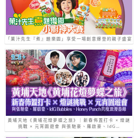
「菓汁先生『煮』題樂園」享受一場創意爆登的親子盛宴
黃埔天地《黄埔花燈夢蝶之旅》｜新春佈置打卡 × 燈謎
挑戰 × 元宵園遊會 與張馳豪、羅啟豪、IdG…