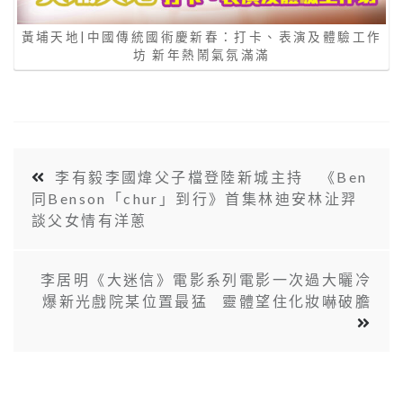
黃埔天地|中國傳統國術慶新春：打卡、表演及體驗工作
坊 新年熱鬧氣氛滿滿
李有毅李國煒父子檔登陸新城主持 《Ben
同Benson「chur」到行》首集林迪安林沚羿
談父女情有洋蔥
李居明《大迷信》電影系列電影一次過大曬冷
爆新光戲院某位置最猛 靈體望住化妝嚇破膽