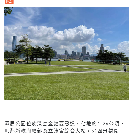
添馬公園位於港島金鐘夏慤道，佔地約1.76公頃，
毗鄰新政府總部及立法會綜合大樓，公園景觀開