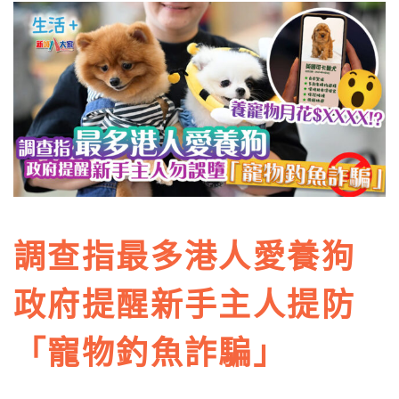
調查指最多港人愛養狗
政府提醒新手主人提防
「寵物釣魚詐騙」