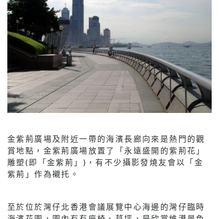
金紫荊廣場及附近一帶的海濱長廊向來是熱門的觀
賞地點，金紫荊廣場放置了「永遠盛開的紫荊花」
雕塑(即「金紫荊」)，有不少攝影發燒友會以「金
紫荊」作為襯托。
至於位於灣仔北香港會議展覽中心海邊的灣仔臨時
海濱花園，園內有有座椅、草坪，是欣賞維港景色