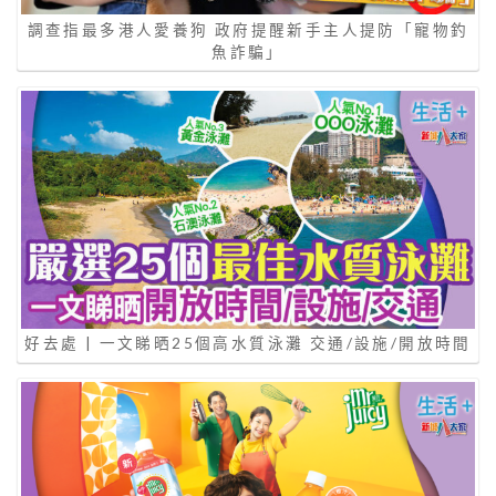
調查指最多港人愛養狗 政府提醒新手主人提防「寵物釣
魚詐騙」
好去處 | 一文睇晒25個高水質泳灘 交通/設施/開放時間