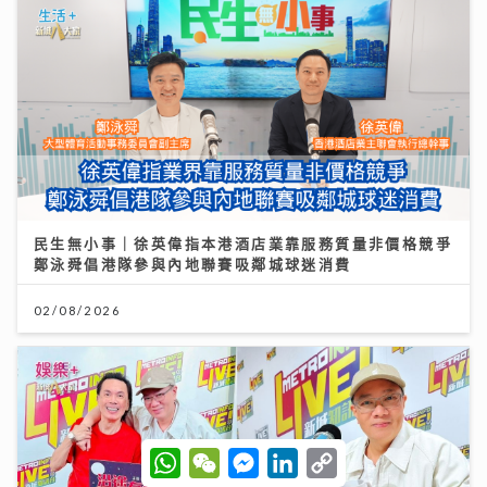
民生無小事｜徐英偉指本港酒店業靠服務質量非價格競爭
鄭泳舜倡港隊參與內地聯賽吸鄰城球迷消費
02/08/2026
W
W
M
L
C
h
e
e
i
o