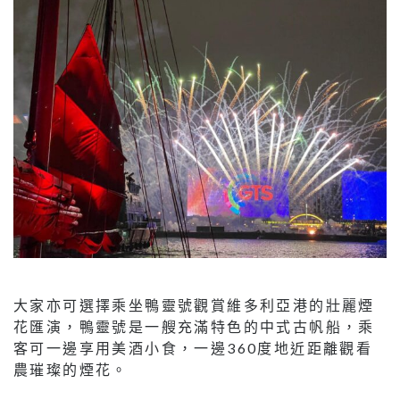
大家亦可選擇乘坐鴨靈號觀賞維多利亞港的壯麗煙
花匯演，鴨靈號是一艘充滿特色的中式古帆船，乘
客可一邊享用美酒小食，一邊360度地近距離觀看
農璀璨的煙花。