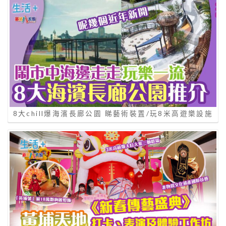
8大chill爆海濱長廊公園 睇藝術裝置/玩8米高遊樂設施