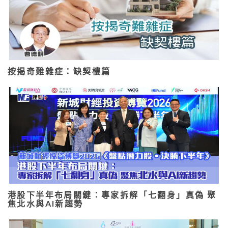
按揭奇難雜症：缺契樓篇
港股下半年布局關鍵：專家拆解「七翻身」真偽 聚
焦北水與AI新趨勢