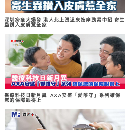
深圳疥瘡大爆發 港人北上浸溫泉按摩勁易中招 寄生
蟲鑽入皮膚惹全家
醫療科技日新月異 AXA安盛「愛唯守」系列確保
您的保障跟得上