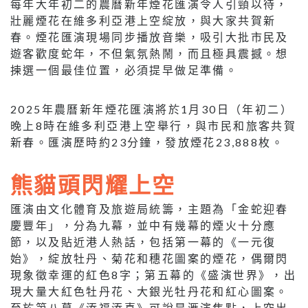
每年大年初二的農曆新年煙花匯演令人引頸以待，
壯麗煙花在維多利亞港上空綻放，與大家共賀新
春。煙花匯演現場同步播放音樂，吸引大批市民及
遊客歡度蛇年，不但氣氛熱鬧，而且極具震撼。想
揀選一個最佳位置，必須提早做足準備。
2025年農曆新年煙花匯演將於1月30日（年初二）
晚上8時在維多利亞港上空舉行，與市民和旅客共賀
新春。匯演歷時約23分鐘，發放煙花23,888枚。
熊貓頭閃耀上空
匯演由文化體育及旅遊局統籌，主題為「金蛇迎春
慶豐年」，分為九幕，並中有幾幕的煙火十分應
節，以及貼近港人熱話，包括第一幕的《一元復
始》，綻放牡丹、菊花和穗花圖案的煙花，偶爾閃
現象徵幸運的紅色8字；第五幕的《盛演世界》，出
現大量大紅色牡丹花、大銀光牡丹花和紅心圖案。
至於第八幕《添福添喜》可說是滙演焦點，上空出