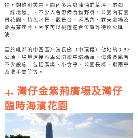
揚，飽維港美景。園內多片綠油油的草坪，猶如
「綠地毯」，不少人會帶備食物野餐。公園內有園
景花園、特色水景、觀景台、添馬角、露天劇場及
添馬茶座等，大家可以挑選適合位置等待煙火匯
演。
至於毗鄰的中西區海濱長廊（中環段）佔地約3.97
公頃。場地連接添馬公園和中環碼頭。海濱長廊有
不少設施，包括廣場、小食亭、公園長椅、避雨亭
及洗手間等等。
4. 灣仔金紫荊廣場及灣仔
臨時海濱花園