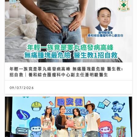
年輕一族竟是睪丸癌發病高峰 無痛腫塊最危險 醫生教1
招自救｜養和綜合腫瘤科中心副主任潘明駿醫生
09/07/2026