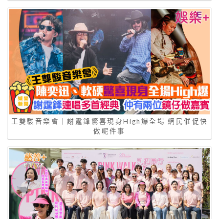
王雙駿音樂會｜謝霆鋒驚喜現身High爆全場 網民催促快
做呢件事