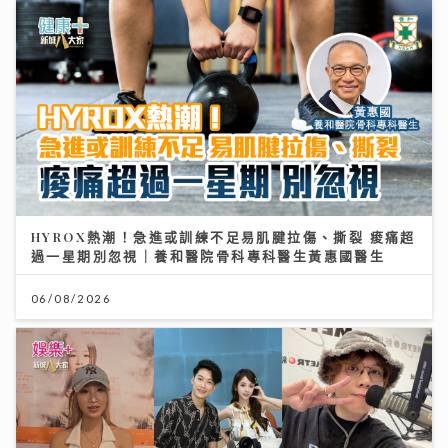
HYROX熱潮！急進或訓練不足易肌腱拉傷、撕裂 痠痛超
過一星期別忽視｜養和醫院骨科專科醫生黃惠國醫生
06/08/2026