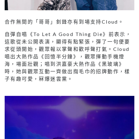
合作無間的「哥哥」釗鋒亦有到場支持Cloud。
自彈自唱《To Let A Good Thing Die》前表示，
這歌從未公開表演，顯得有點緊張，彈了一句便要
求從頭開始，觀眾報以掌聲和歡呼聲打氣。Cloud
唱出大熱作品《回憶半分鐘》，觀眾揮動手機燈
海，場面壯觀；唱到洪嘉豪大熱作品《黑玻璃》
時，她與觀眾互動一齊做出揈毛巾的招牌動作，樣
子有趣可愛，冧爆迷雲黨。