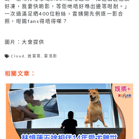
好凍，我要快啲影，等佢哋唔好喺出邊等咁耐。」
一次過滿足晒400位粉絲，雲姨開先例逐一影合
照，咁錫fans得唔得㗎？
圖片：大會提供
Cloud
,
迷雲黨
,
雲浩影
相關文章：