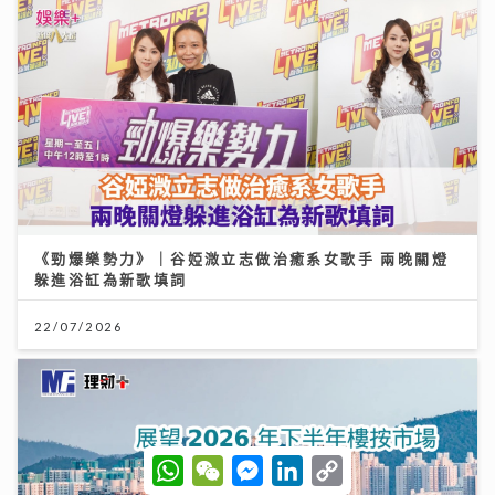
《勁爆樂勢力》｜谷婭溦立志做治癒系女歌手 兩晚關燈
躲進浴缸為新歌填詞
22/07/2026
W
W
M
L
C
h
e
e
i
o