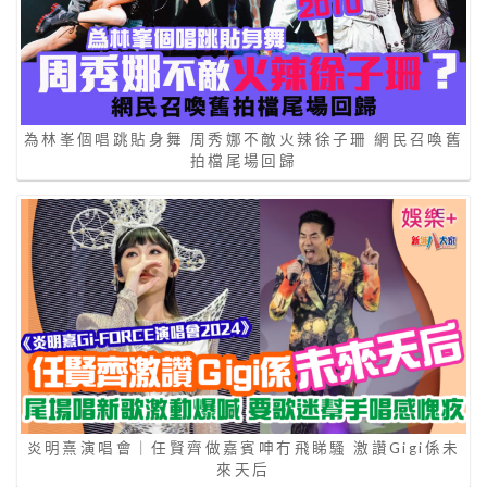
為林峯個唱跳貼身舞 周秀娜不敵火辣徐子珊 網民召喚舊
拍檔尾場回歸
炎明熹演唱會｜任賢齊做嘉賓呻冇飛睇騷 激讚Gigi係未
來天后