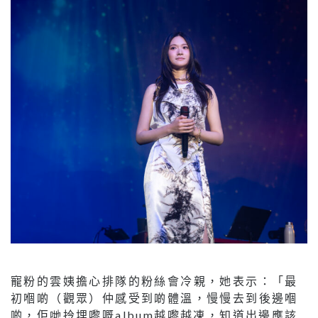
寵粉的雲姨擔心排隊的粉絲會冷親，她表示：「最
初嗰啲（觀眾）仲感受到啲體溫，慢慢去到後邊嗰
啲，佢哋拎埋嚟嘅album越嚟越凍，知道出邊應該