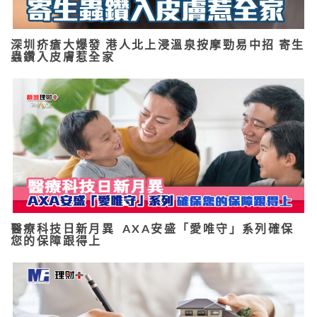
深圳疥瘡大爆發 港人北上浸溫泉按摩勁易中招 寄生
蟲鑽入皮膚惹全家
醫療科技日新月異 AXA安盛「愛唯守」系列確保
您的保障跟得上