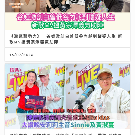
《灣區聲勢力》｜谷婭溦剖白曾低谷內耗到懷疑人生 新
歌MV搵黃宗澤義氣助陣
16/07/2026