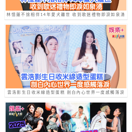
林憶蓮不捨相伴14年愛犬離世 收到歌迷禮物即淚如泉湧
雲浩影生日收米線造型蛋糕 剖白內心世界一度感觸落淚