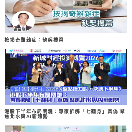
按揭奇難雜症：缺契樓篇
港股下半年布局關鍵：專家拆解「七翻身」真偽 聚
焦北水與AI新趨勢