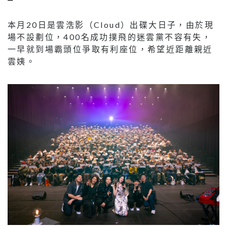
本月20日是雲浩影（Cloud）出碟大日子，由於現
場不設劃位，400名成功撲飛的迷雲黨不容有失，
一早就到場霸頭位爭取有利座位，希望近距離親近
雲姨。