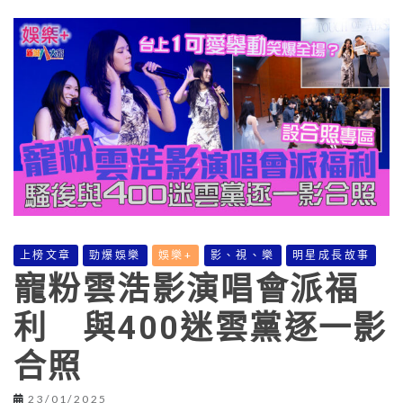
上榜文章
勁爆娛樂
娛樂+
影、視、樂
明星成長故事
寵粉雲浩影演唱會派福
利 與400迷雲黨逐一影
合照
23/01/2025