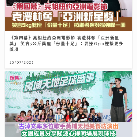
《第四幕》亮相紐約亞洲電影節 袁澧林奪「亞洲新星
獎」 笑言5公斤獎座「份量十足」：要操Gym迎接更多
獎項
25/07/2026