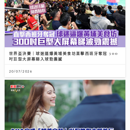
世界盃決賽｜球迷逼爆黃埔美食坊直擊西班牙奪冠 300
吋巨型大屏幕睇入球勁震撼
20/07/2026