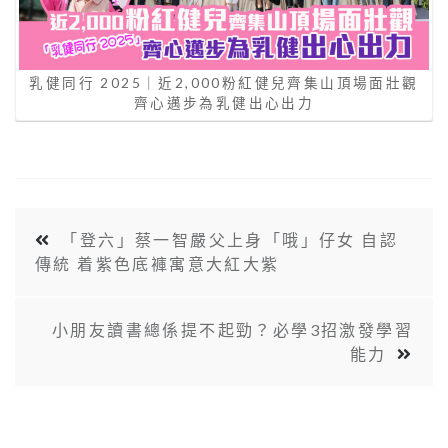
乳健同行 2025｜近2,000粉紅健兒齊集山頂場面壯觀
齊心邁步為乳健出心出力
「登六」蔡一智嚴父上身「哦」仔女 自認
傳統 着紫色底褲寓意大紅大紫
小朋友讀書總係提不起勁？必學3招激發學習
能力