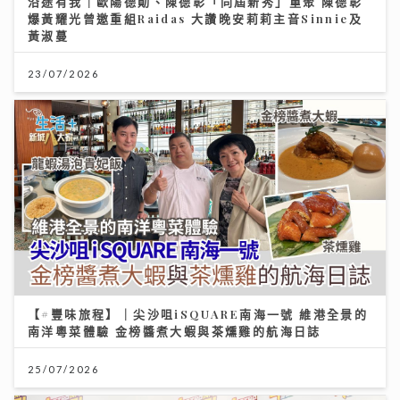
沿途有我｜歐陽德勛、陳德彰「同屆新秀」重聚 陳德彰
爆黃耀光曾邀重組Raidas 大讚晚安莉莉主音Sinnie及
黃淑蔓
23/07/2026
【#豐味旅程】｜尖沙咀iSQUARE南海一號 維港全景的
南洋粵菜體驗 金榜醬煮大蝦與茶燻雞的航海日誌
25/07/2026