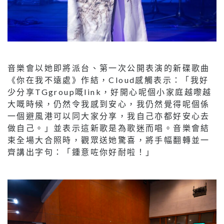
音樂會以她即將派台、第一次公開表演的新碟歌曲
《你在我不遠處》作結，Cloud感觸表示：「我好
少分享TGgroup嘅link，好開心呢個小家庭越嚟越
大嘅時候，仍然令我感到安心，我仍然覺得呢個係
一個避風港可以同大家分享，我自己亦都好安心去
做自己。」並表示這新歌是為歌迷而唱。音樂會結
束全場大合照時，觀眾送她驚喜，將手幅翻轉並一
齊講出字句：「鍾意咗你好耐啦！」