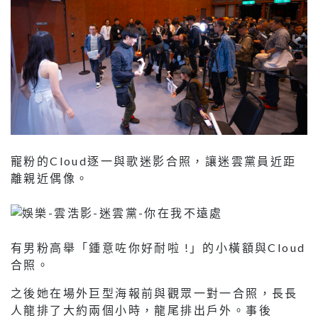
寵粉的Cloud逐一與歌迷影合照，讓迷雲黨員近距
離親近偶像。
有男粉高舉「鍾意咗你好耐啦 !」的小橫額與Cloud
合照。
之後她在場外巨型海報前與觀眾一對一合照，長長
人龍排了大約兩個小時，龍尾排出戶外。事後