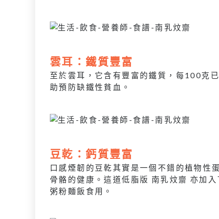
雲耳：鐵質豐富
至於雲耳，它含有豐富的鐵質，每100克
助預防缺鐵性貧血。
豆乾：鈣質豐富
口感煙韌的豆乾其實是一個不錯的植物性
骨骼的健康。這道低脂版 南乳炆齋 亦加
粥粉麵飯食用。