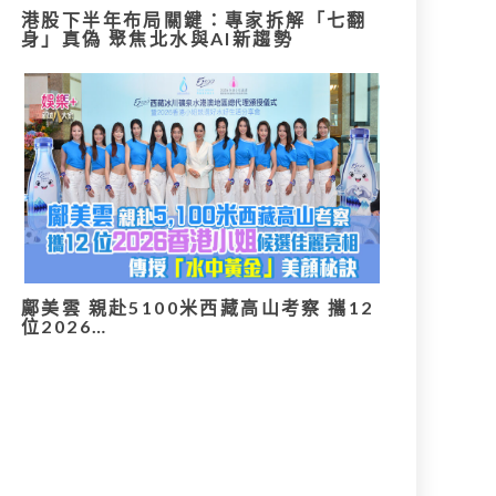
港股下半年布局關鍵：專家拆解「七翻
身」真偽 聚焦北水與AI新趨勢
鄺美雲 親赴5100米西藏高山考察 攜12
位2026…