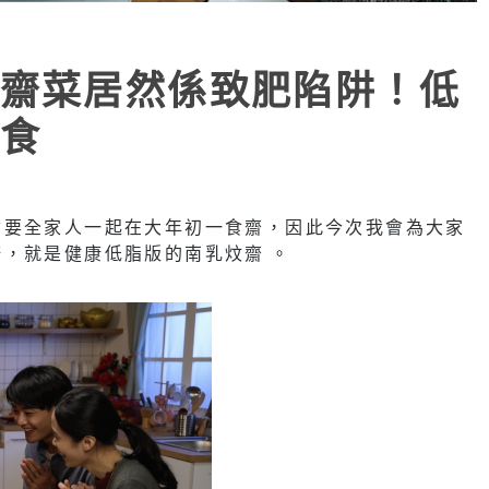
齋菜居然係致肥陷阱！低
食
會要全家人一起在大年初一食齋，因此今次我會為大家
，就是健康低脂版的南乳炆齋 。