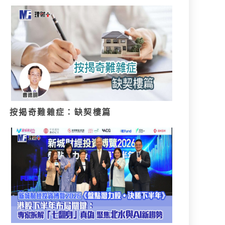
按揭奇難雜症：缺契樓篇