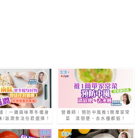
譜｜一雞兩味寒冬暖身
營養師｜預防中風推1簡單家常
味/滋潤食法任君選擇！
菜 清宿便、去水腫都掂！