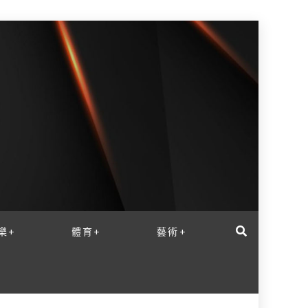
樂+
體育+
藝術+