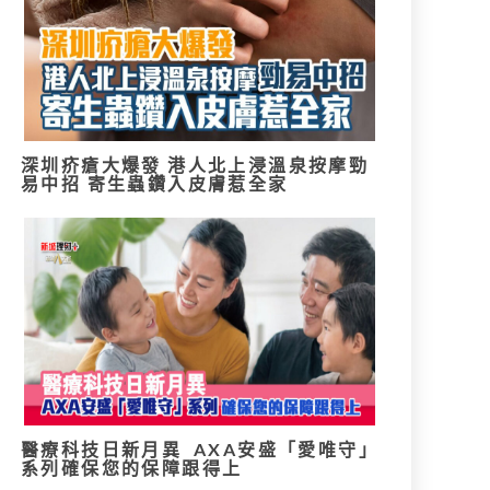
深圳疥瘡大爆發 港人北上浸溫泉按摩勁
易中招 寄生蟲鑽入皮膚惹全家
醫療科技日新月異 AXA安盛「愛唯守」
系列確保您的保障跟得上