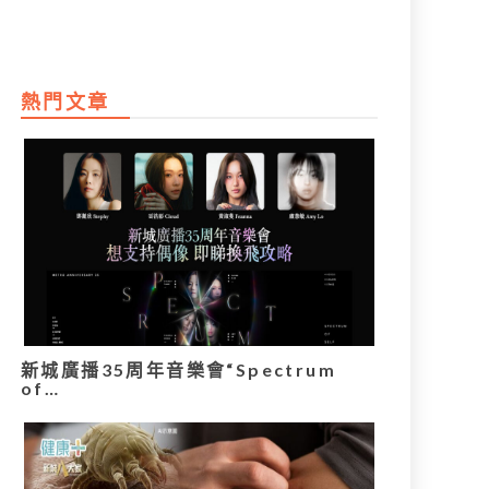
熱門文章
新城廣播35周年音樂會“Spectrum
of…