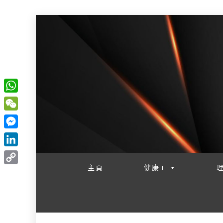
W
一網睇盡 八家大成
h
W
a
e
M
t
C
e
L
s
h
s
i
主頁
健康+
A
C
a
s
n
p
o
t
e
k
p
p
n
e
y
g
d