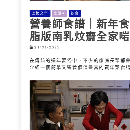
上榜文章
生活+
飲食
營養師食譜｜新年食
脂版南乳炆齋全家啱
21/01/2025
在傳統的過年習俗中，不少的家庭長輩都
介紹一個簡單又營養價值豐富的賀年菜食譜