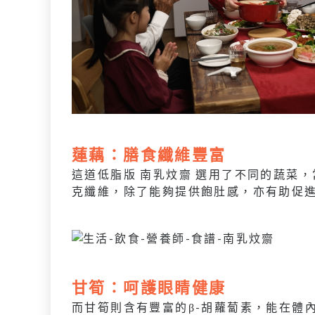
蓮藕：膳食纖維豐富
這道低脂版 南乳炆齋 選用了不同的蔬菜，
克纖維，除了能夠提供飽肚感，亦有助促
甘筍：呵護眼睛健康
而甘筍則含有豐富的β-胡蘿蔔素，能在體