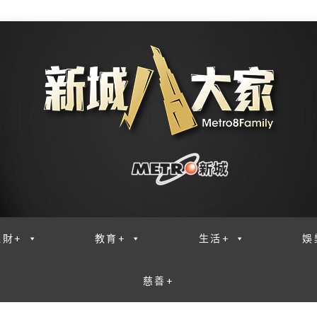
理財+
教育+
生活+
娛
慈善+