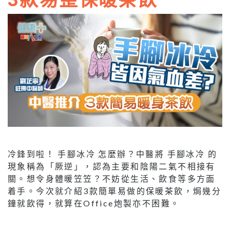
3款易整保暖茶飲
冷鋒到啦！ 手腳冰冷 怎麼辦？中醫將 手腳冰冷 的
現象稱為「厥逆」，認為主要和陰陽二氣不相接有
關。想令身體暖笠笠？不妨從生活、飲食等多方面
着手。今次就介紹3款簡單易做的保暖茶飲，焗幾分
鐘就飲得，就算在Office炮製亦不困難。