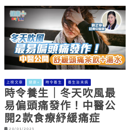
上榜文章
健康+
時令養生
養生治未病
時令養生｜冬天吹風最
易偏頭痛發作！中醫公
開2款食療紓緩痛症
20/01/2025