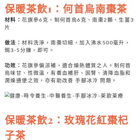
保暖茶飲1：何首烏南棗茶
材料：
花旗參6克、制何首烏6克、南棗2顆、生薑3
片
做法：
材料洗淨，南棗切細，加入沸水500毫升，
焗3-5分鐘，即可。
功效：
花旗參偏涼補，適合燥熱體質之人。制何首
烏味甘、性微溫，有養血補肝、固腎、清降血脂和
潤燥通便之效，亦有助改善 手腳冰冷 問題。
保暖茶飲
2：玫瑰花紅棗杞
子茶