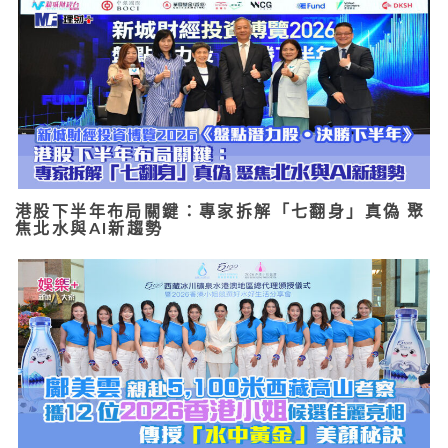
港股下半年布局關鍵：專家拆解「七翻身」真偽 聚
焦北水與AI新趨勢