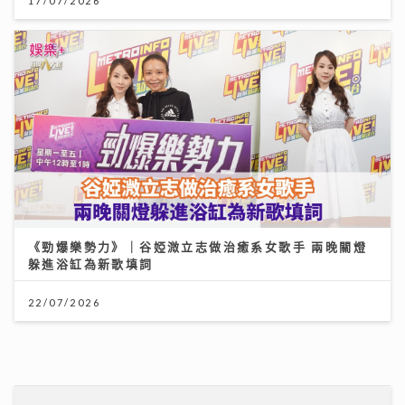
17/07/2026
《勁爆樂勢力》｜谷婭溦立志做治癒系女歌手 兩晚關燈
躲進浴缸為新歌填詞
22/07/2026