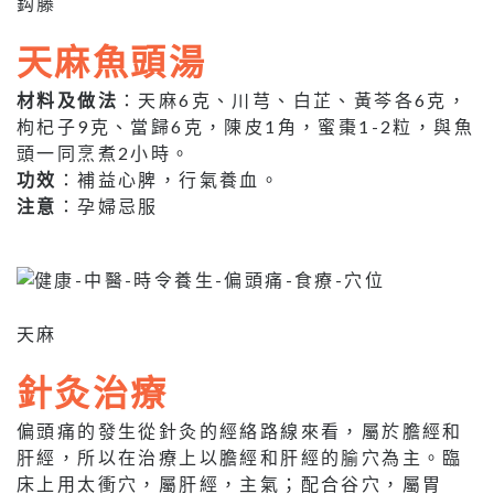
鈎藤
天麻魚頭湯
材料及做法
：天麻6克、川芎、白芷、黃芩各6克，
枸杞子9克、當歸6克，陳皮1角，蜜棗1-2粒，與魚
頭一同烹煮2小時。
功效
：補益心脾，行氣養血。
注意
：孕婦忌服
天麻
針灸治療
偏頭痛的發生從針灸的經絡路線來看，屬於膽經和
肝經，所以在治療上以膽經和肝經的腧穴為主。臨
床上用太衝穴，屬肝經，主氣；配合谷穴，屬胃