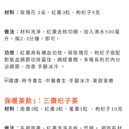
材料：
玫瑰花 2朵、紅棗3粒、枸杞子9克
做法：
材料洗淨，紅棗去核切細，加入沸水500毫
升，焗2-3分鐘，即可。
功效：
紅棗具有補血功效，與玫瑰花、枸杞子搭配
對氣血調節功效最佳，調經養顏，多喝有利於內分
泌調節，改善 手腳冰冷 。
保暖茶飲3：三棗杞子茶
材料：
南棗3粒、紅棗3粒、蜜棗1粒 、枸杞子10克
做法：
先把南棗、紅棗洗淨去核，剪細。 把所有材