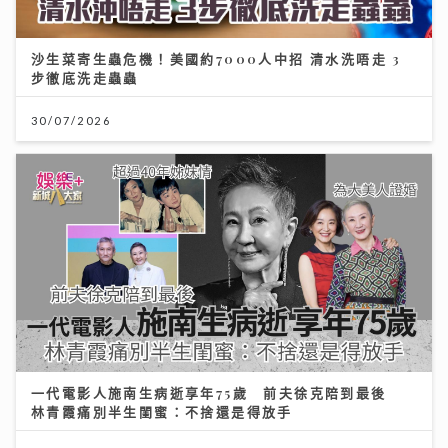
沙生菜寄生蟲危機！美國約7000人中招 清水洗唔走 3
步徹底洗走蟲蟲
30/07/2026
一代電影人施南生病逝享年75歲 前夫徐克陪到最後
林青霞痛別半生閨蜜：不捨還是得放手