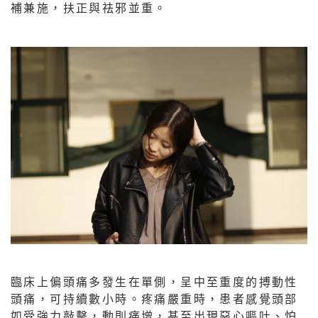
補兼施，扶正與祛邪並重。
臨床上偏頭痛多發生在單側，呈中至重度的搏動性
頭痛，可持續數小時。疼痛嚴重時，患者感覺頭部
如受強力敲擊，動則痛增，甚至出現惡心嘔吐、怕