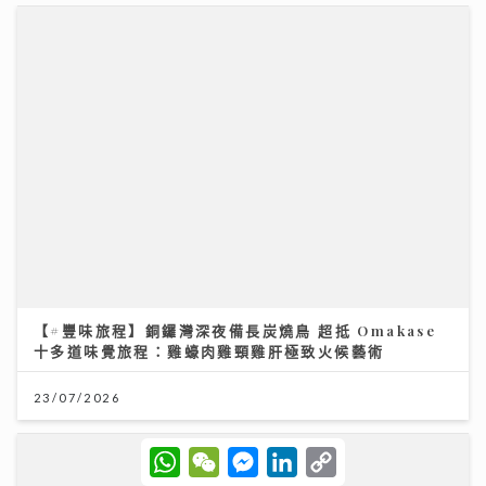
【#豐味旅程】銅鑼灣深夜備長炭燒鳥 超抵 Omakase
十多道味覺旅程：雞蠔肉雞頸雞肝極致火候藝術
23/07/2026
W
W
M
L
C
h
e
e
i
o