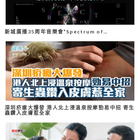
新城廣播35周年音樂會“Spectrum of…
深圳疥瘡大爆發 港人北上浸溫泉按摩勁易中招 寄生
蟲鑽入皮膚惹全家