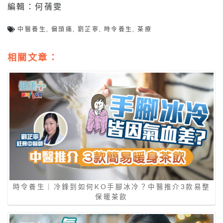
編輯：何蒨雯
中醫養生
,
偏頭痛
,
劉芷寧
,
時令養生
,
茶療
相關文章：
時令養生｜冷鋒到如何KO手腳冰冷？中醫推介3款易整
保暖茶飲