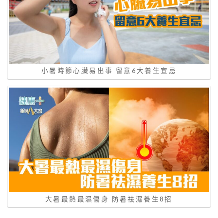
小暑時節心臟易出事 留意6大養生宜忌
大暑最熱最濕傷身 防暑祛濕養生8招