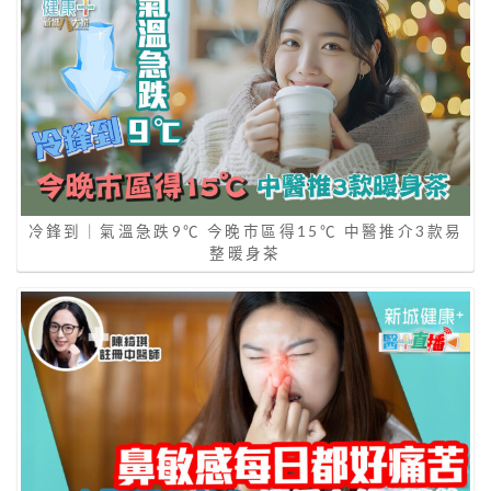
冷鋒到｜氣溫急跌9℃ 今晚巿區得15℃ 中醫推介3款易
整暖身茶