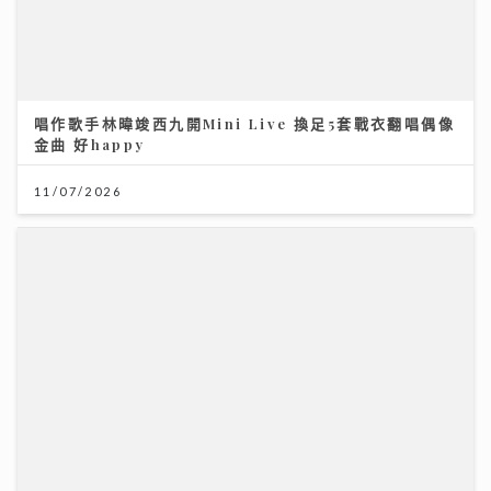
唱作歌手林暐竣西九開Mini Live 換足5套戰衣翻唱偶像
金曲 好happy
11/07/2026
IdG偶像女生一周年專場 Bubbles+Sundae 唱爆舞台