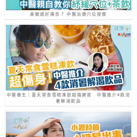
鼻敏感好痛苦？ 中醫治療穴位按摩
中醫養生｜夏天常食雪糕凍飲超傷脾胃 中醫推介4款消
暑解渴飲品