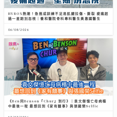
HYROX熱潮！急進或訓練不足易肌腱拉傷、撕裂 痠痛超
過一星期別忽視｜養和醫院骨科專科醫生黃惠國醫生
06/08/2026
《Ben同Benson『Chur』到行》｜袁文傑憶亡母病榻
中最後一程 最想回到《家有囍事》與張國榮Selfie