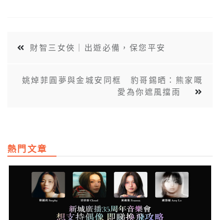
財智三女俠｜出遊必備，保您平安
姚焯菲圓夢與金城安同框 豹哥錫晒：熊家嘅
愛為你遮風擋雨
熱門文章