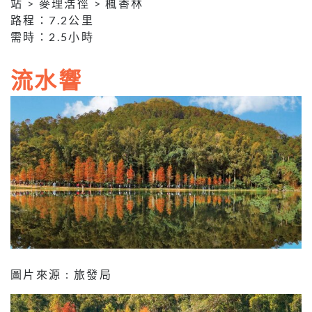
站 > 麥理浩徑 > 楓香林
路程：7.2公里
需時：2.5小時
流水響
圖片來源 : 旅發局