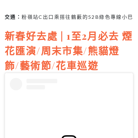
交通：
粉嶺站C出口乘搭往鶴藪的52B綠色專線小巴
新春好去處 | 1至2月必去 煙
花匯演/周末市集/熊貓燈
飾/藝術節/花車巡遊