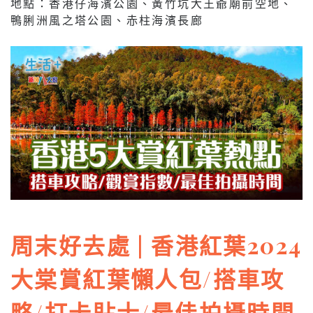
地點：香港仔海濱公園、黃竹坑大王爺廟前空地、
鴨脷洲風之塔公園、赤柱海濱長廊
周末好去處 | 香港紅葉2024
大棠賞紅葉懶人包/搭車攻
略/打卡貼士/最佳拍攝時間