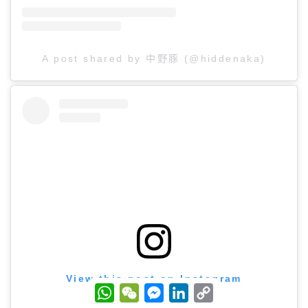
A post shared by 中野豚 (@hiddenaka)
View this post on Instagram
W
W
M
L
C
h
e
e
i
o