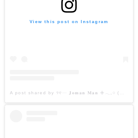
View this post on Instagram
A post shared by ୨୧┈ 𝐉𝐨𝐦𝐚𝐧 𝐌𝐚𝐧 𖧷𓂃𓈒𓏸 (@joman316)