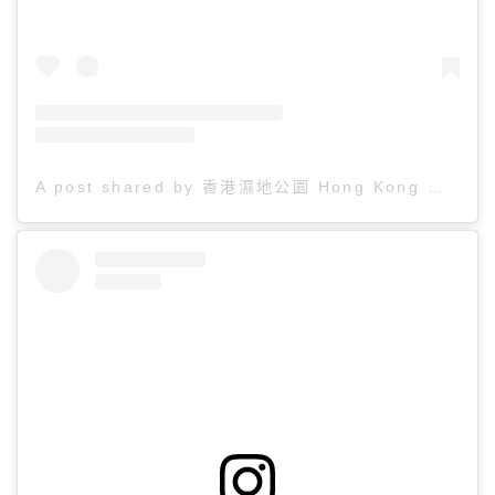
A post shared by 香港濕地公園 Hong Kong Wetland Park (@hk.wetlandpark)