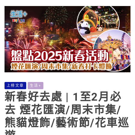
上榜文章
生活+
新春好去處 | 1至2月必
去 煙花匯演/周末市集/
熊貓燈飾/藝術節/花車巡