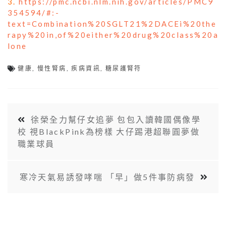
3.
.
https://pmc.ncbi.nlm.nih.gov/articles/PMC9
354594/#:-
text=Combination%20SGLT21%2DACEi%20the
rapy%20in,of%20either%20drug%20class%20a
lone
健康
,
慢性腎病
,
疾病資訊
,
糖尿護腎符
徐榮全力幫仔女追夢 包包入讀韓國偶像學
校 視BlackPink為榜樣 大仔踢港超聯圓夢做
職業球員
寒冷天氣易誘發哮喘 「早」做5件事防病發