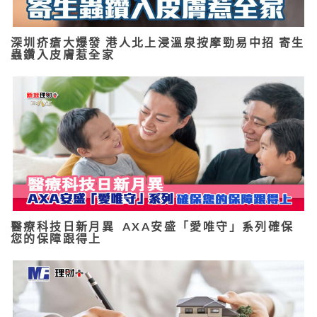
深圳疥瘡大爆發 港人北上浸溫泉按摩勁易中招 寄生
蟲鑽入皮膚惹全家
醫療科技日新月異 AXA安盛「愛唯守」系列確保
您的保障跟得上