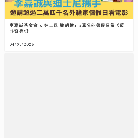
李嘉誠基金會 x 迪士尼 邀請逾2.4萬名外傭假日看《反
斗奇兵5》
04/08/2026
動漫節2026｜「新城廣播」大會指定全媒體 「Z 世代咪
高峰show」以「我們的收藏品」為主題 眾歌手傾力獻唱