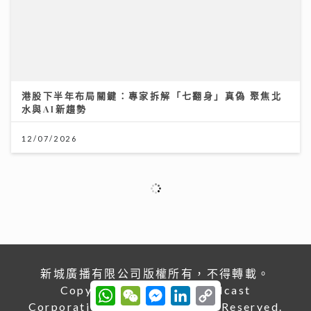
港股下半年布局關鍵：專家拆解「七翻身」真偽 聚焦北
水與AI新趨勢
12/07/2026
新城廣播有限公司版權所有，不得轉載。
Copyright © Metro Broadcast
Corporation Limited. All right Reserved.
W
W
M
L
C
h
e
e
i
o