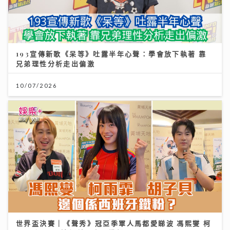
193宣傳新歌《呆等》吐露半年心聲：學會放下執著 靠
兄弟理性分析走出偏激
10/07/2026
世界盃決賽｜《聲秀》冠亞季軍人馬都愛睇波 馮熙燮 柯