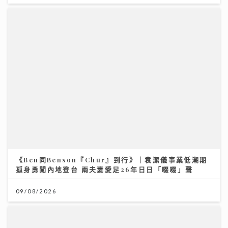
《Ben同Benson『Chur』到行》｜袁潔儀事業低潮期
孤身勇闖內地登台 兩夫妻愛足26年日日「啜啜」聲
09/08/2026