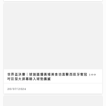
世界盃決賽｜球迷逼爆黃埔美食坊直擊西班牙奪冠 300
吋巨型大屏幕睇入球勁震撼
20/07/2026