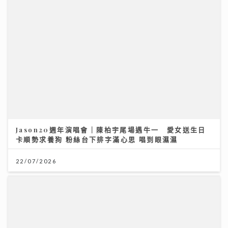
Jason20週年演唱會｜陳柏宇尾場遇牛一 愛女送生日
卡順勢求養狗 粉絲台下排字滿心思 唱到眼濕濕
22/07/2026