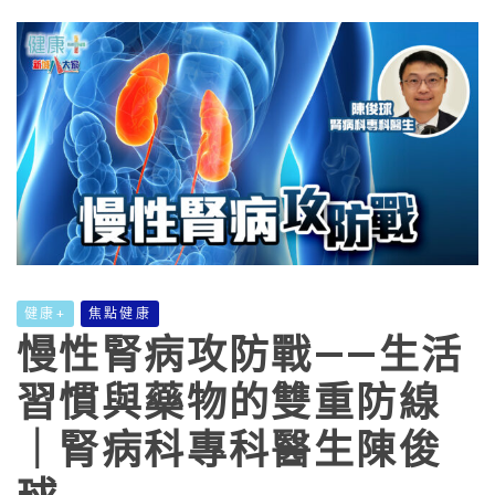
健康+
焦點健康
慢性腎病攻防戰——生活
習慣與藥物的雙重防線
｜腎病科專科醫生陳俊