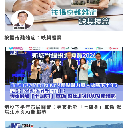
按揭奇難雜症：缺契樓篇
港股下半年布局關鍵：專家拆解「七翻身」真偽 聚
焦北水與AI新趨勢