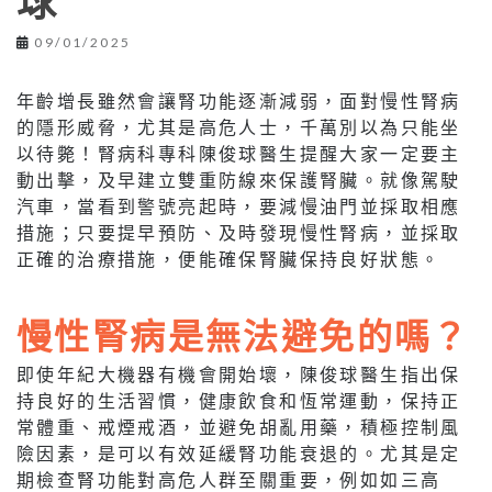
球
09/01/2025
年齡增長雖然會讓腎功能逐漸減弱，面對慢性腎病
的隱形威脅，尤其是高危人士，千萬別以為只能坐
以待斃！腎病科專科陳俊球醫生提醒大家一定要主
動出擊，及早建立雙重防線來保護腎臟。就像駕駛
汽車，當看到警號亮起時，要減慢油門並採取相應
措施；只要提早預防、及時發現慢性腎病，並採取
正確的治療措施，便能確保腎臟保持良好狀態。
慢性腎病是無法避免的嗎？
即使年紀大機器有機會開始壞，陳俊球醫生指出保
持良好的生活習慣，健康飲食和恆常運動，保持正
常體重、戒煙戒酒，並避免胡亂用藥，積極控制風
險因素，是可以有效延緩腎功能衰退的。尤其是定
期檢查腎功能對高危人群至關重要，例如如三高