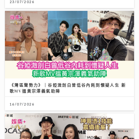
23/07/2026
《灣區聲勢力》｜谷婭溦剖白曾低谷內耗到懷疑人生 新
歌MV搵黃宗澤義氣助陣
16/07/2026