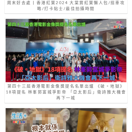
周末好去處 | 香港紅葉2024 大棠賞紅葉懶人包/搭車攻
略/打卡貼士/最佳拍攝時間
第四十三屆香港電影金像獎提名名單出爐 《破。地獄》
18項提名 林峯郭富城爭影帝 「亞太影后」衛詩雅大機會
再下一城