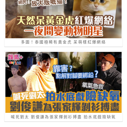
多圖！泰國極稀有黃金虎 呆萌樣紅爆網絡
喊死劉太 劉俊謙為張家輝剝衫搏盡 拍水底戲險缺氧