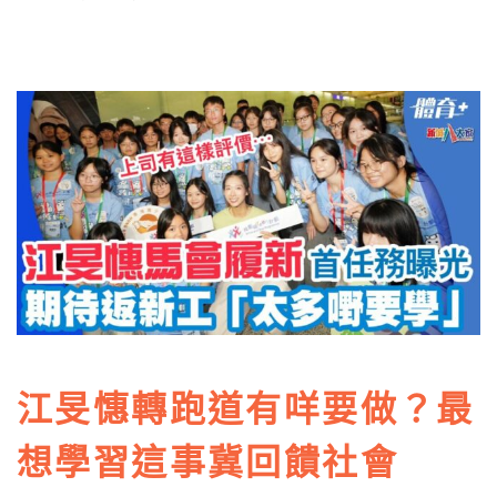
江旻憓轉跑道有咩要做？最
想學習這事冀回饋社會