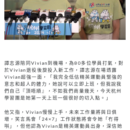
譚志源陪同Vivian到機場，為80多位學員打氣，對
於Vivian退役後旋投入新工作，譚志源在場透露
Vivian超強一面，「我完全低估精英運動員堅強的
意志和超人的體力，她說可以立即上班，但我說我
們自己『頂唔順』，不如我們商量幾天，今天杭州
學習團是她第一天上班一個很好的切入點。」
他又指，Vivian慢慢上手，未來工作量將與日俱
增，笑言馬會「24×7」工作狀態將會令她「冇得
唞」，但他認為Vivian是精英運動員出身，深信她