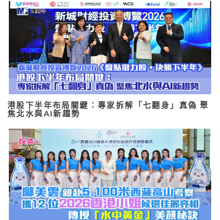
港股下半年布局關鍵：專家拆解「七翻身」真偽 聚
焦北水與AI新趨勢