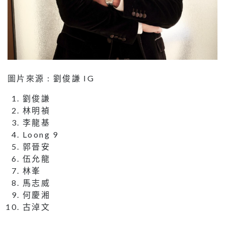
圖片來源 : 劉俊謙 IG
劉俊謙
林明禎
李龍基
Loong 9
郭晉安
伍允龍
林峯
馬志威
何慶湘
古淖文