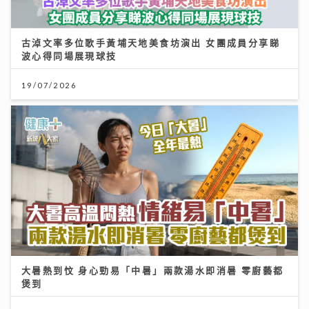
古淖文率多位歌手黃埔天地美食坊演出 女團成員分享睇
波心得同場展現球技
19/07/2026
大暑熱到忟 身心勁易「中暑」兩款湯水即消暑 零廚藝都
煲到