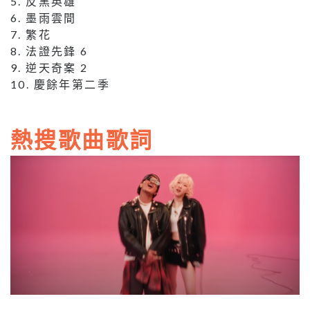
5. 反黑英雄
6. 墨雨雲間
7. 繁花
8. 法證先鋒 6
9. 逆天奇案 2
10. 慶餘年第二季
熱搜歌曲歌詞