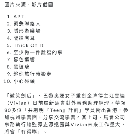
圖片來源 : 影片截圖
APT.
緊急聯絡人
隱形遊樂場
隔牆有耳
Thick Of It
至少做一件離譜的事
暮色迴響
黑玻璃
趁你旅行時搬走
小心碰頭
「微笑劍后」、巴黎奧運女子重劍金牌得主江旻憓
（Vivian）日前履新馬會對外事務助理經理，帶領
80多位「共創明『Teen』計劃」學員衝出香港，參
加杭州學習團，分享交流學習。其上司、馬會公司
事務執行總監譚志源透露與Vivian未來工作量大，
將會「冇得唞」。