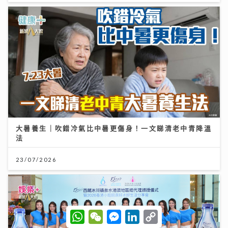
大暑養生｜吹錯冷氣比中暑更傷身！一文睇清老中青降溫
法
23/07/2026
W
W
M
L
C
h
e
e
i
o