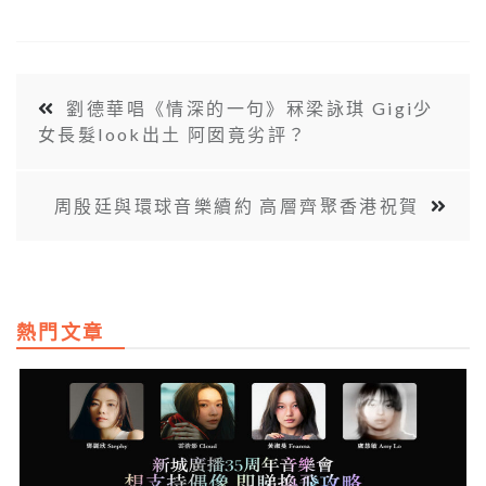
劉德華唱《情深的一句》冧梁詠琪 Gigi少
女長髮look出土 阿囡竟劣評？
周殷廷與環球音樂續約 高層齊聚香港祝賀
熱門文章