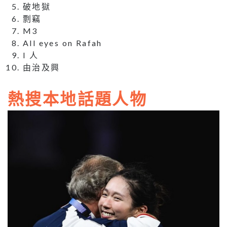
破地獄
剽竊
M3
All eyes on Rafah
I 人
由治及興
熱搜本地話題人物