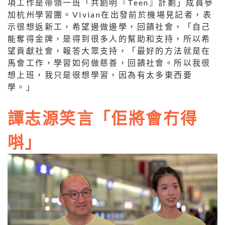
項工作是帶領一班「共創明『Teen』計劃」成員參
加杭州學習團。Vivian在出發前於機場見記者，表
示很想返新工，希望邊做邊學，回饋社會，「自己
能奪得金牌，是得到很多人的幫助和支持，所以希
望貢獻社會，報答大眾支持，「最好的方法就是在
馬會工作，學習如何做慈善，回饋社會。所以我很
想上班，我只是很想學習，因為有太多東西要
學。」
譚志源笑言「佢將會冇得
唞」