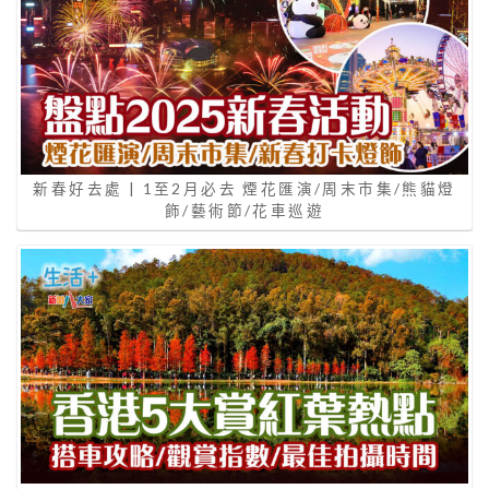
新春好去處 | 1至2月必去 煙花匯演/周末市集/熊貓燈
飾/藝術節/花車巡遊