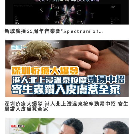
新城廣播35周年音樂會“Spectrum of…
深圳疥瘡大爆發 港人北上浸溫泉按摩勁易中招 寄生
蟲鑽入皮膚惹全家