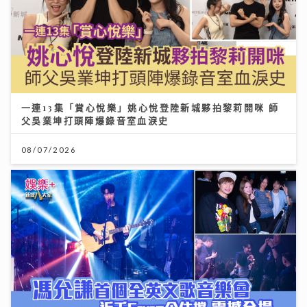
一連13集「賞心悅樂」姚心悅登陸新城夥拍黎莉開咪 師
父吳業坤打頭陣爆錄音室血淚史
08/07/2026