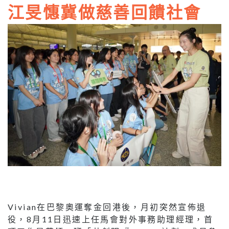
江旻憓冀做慈善回饋社會
Vivian在巴黎奧運奪金回港後，月初突然宣佈退
役，8月11日迅速上任馬會對外事務助理經理，首