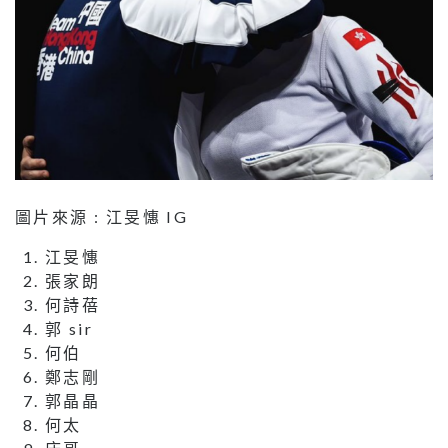
圖片來源 : 江旻憓 IG
江旻憓
張家朗
何詩蓓
郭 sir
何伯
鄭志剛
郭晶晶
何太