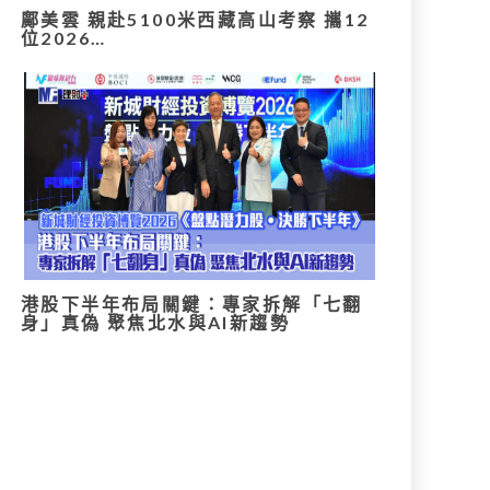
鄺美雲 親赴5100米西藏高山考察 攜12
位2026…
港股下半年布局關鍵：專家拆解「七翻
身」真偽 聚焦北水與AI新趨勢