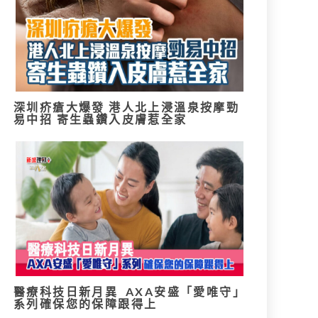
深圳疥瘡大爆發 港人北上浸溫泉按摩勁
易中招 寄生蟲鑽入皮膚惹全家
醫療科技日新月異 AXA安盛「愛唯守」
系列確保您的保障跟得上