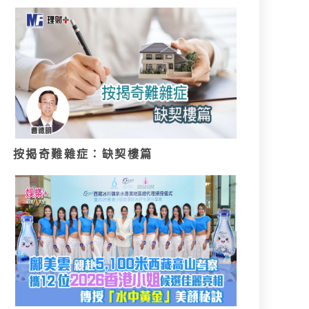
按揭奇難雜症：缺契樓篇