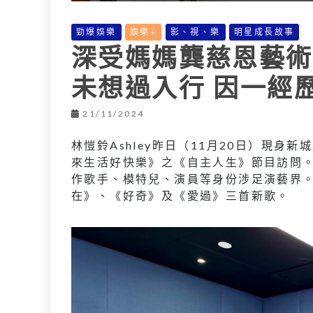
勁爆娛樂
娛樂+
影、視、樂
明星成長故事
深受媽媽龔慈恩藝術
未想過入行 因一經
21/11/2024
林愷鈴Ashley昨日（11月20日）現
來生活好快樂》之《自主人生》節目訪問。作
作歌手、模特兒、演員等身份涉足演藝界
在》、《好奇》及《愛過》三首新歌。