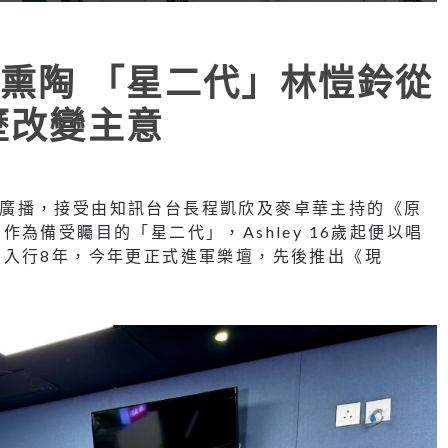
熏陶 「星二代」林愷鈴從
歷改變主意
身新城廣播，接受由知訊台台長程凱欣及麥卓華主持的《原
為備受矚目的「星二代」，Ashley 16歲起便以唱
。入行8年，今年更正式進軍樂壇，先後推出《現