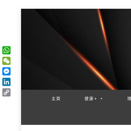
W
一網睇盡 八家大成
h
W
a
e
M
t
C
e
L
s
h
s
i
主頁
健康+
A
C
a
s
n
p
o
t
e
k
p
p
n
e
y
g
d