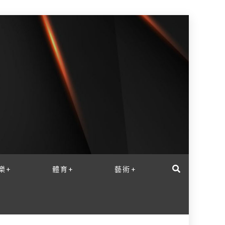
樂+
體育+
藝術+