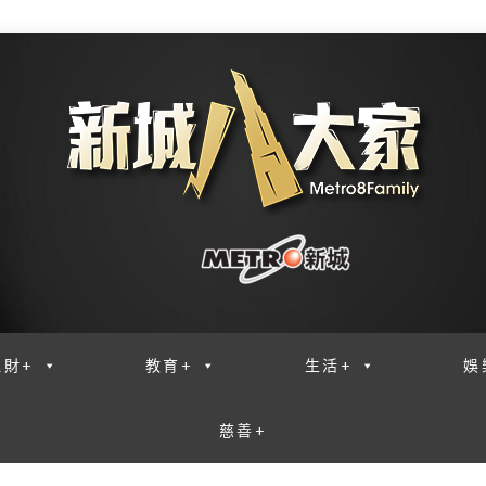
理財+
教育+
生活+
娛
慈善+