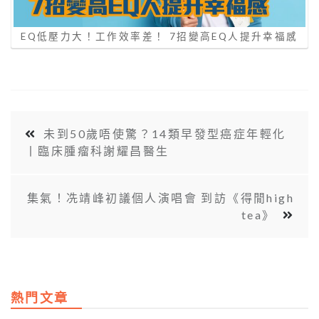
EQ低壓力大！工作效率差！ 7招變高EQ人提升幸福感
未到50歲唔使驚？14類早發型癌症年輕化
丨臨床腫瘤科謝耀昌醫生
集氣！冼靖峰初議個人演唱會 到訪《得閒high
tea》
熱門文章