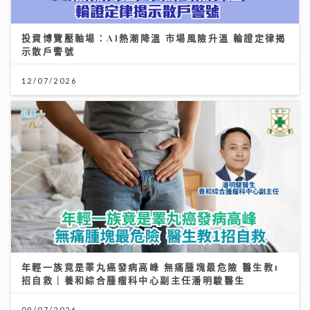
投資博覽壓軸場：AI熱潮降溫 市場風險升溫 輪證定律揭
示散戶警號
12/07/2026
年輕一族竟是睪丸癌發病高峰 無痛腫塊最危險 醫生教1
招自救｜養和綜合腫瘤科中心副主任潘明駿醫生
09/07/2026