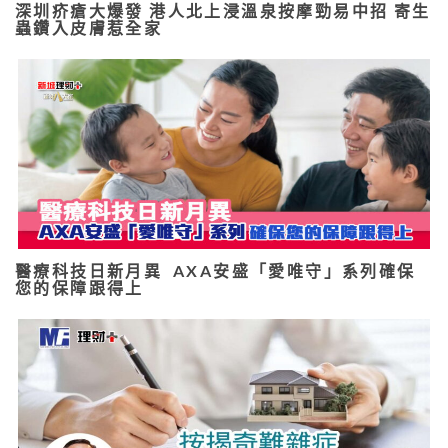
深圳疥瘡大爆發 港人北上浸溫泉按摩勁易中招 寄生
蟲鑽入皮膚惹全家
醫療科技日新月異 AXA安盛「愛唯守」系列確保
您的保障跟得上