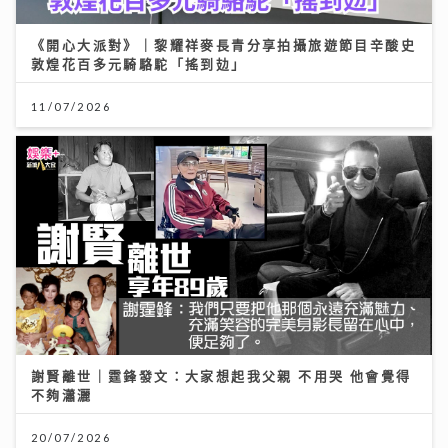
《開心大派對》｜黎耀祥麥長青分享拍攝旅遊節目辛酸史
敦煌花百多元騎駱駝「搖到攰」
11/07/2026
謝賢離世｜霆鋒發文：大家想起我父親 不用哭 他會覺得
不夠瀟灑
20/07/2026