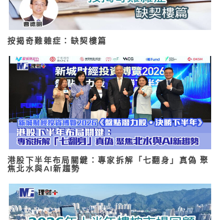
按揭奇難雜症：缺契樓篇
港股下半年布局關鍵：專家拆解「七翻身」真偽 聚
焦北水與AI新趨勢