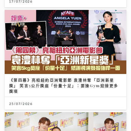
17/07/2026
《第四幕》亮相紐約亞洲電影節 袁澧林奪「亞洲新星
獎」 笑言5公斤獎座「份量十足」：要操Gym迎接更多
獎項
25/07/2026