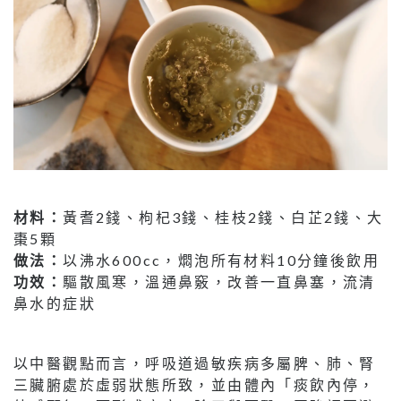
材料：
黃耆2錢、枸杞3錢、桂枝2錢、白芷2錢、大
棗5顆
做法：
以沸水600cc，燜泡所有材料10分鐘後飲用
功效：
驅散風寒，溫通鼻竅，改善一直鼻塞，流清
鼻水的症狀
以中醫觀點而言，呼吸道過敏疾病多屬脾、肺、腎
三臟腑處於虛弱狀態所致，並由體內「痰飲內停，