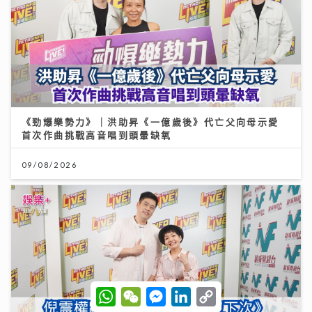
《勁爆樂勢力》｜洪助昇《一億歲後》代亡父向母示愛
首次作曲挑戰高音唱到頭暈缺氧
09/08/2026
W
W
M
L
C
h
e
e
i
o