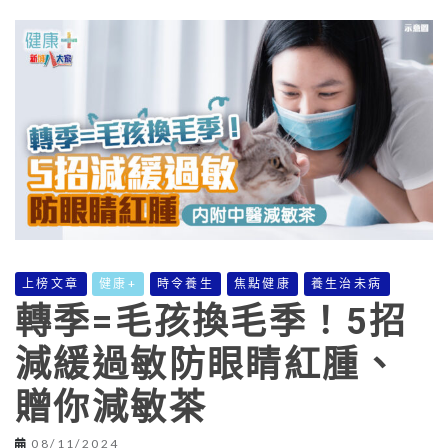
上榜文章
健康+
時令養生
焦點健康
養生治未病
轉季=毛孩換毛季！5招
減緩過敏防眼睛紅腫、
贈你減敏茶
08/11/2024