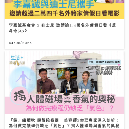
李嘉誠基金會 x 迪士尼 邀請逾2.4萬名外傭假日看《反
斗奇兵5》
04/08/2026
「鋒」繼續吹 靚靚陪審團 | 美容師x命理專家深入剖析：
為何做完護理仍缺乏「氣色」？揭人體磁場與香氣的奧秘