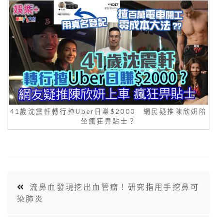
41歲沈震軒轉行揸Uber日賺$2000 網民疑推陳欣妍陪
坐瘋狂畀貼士？
流鼻血發現挖出血管瘤！研究指用手挖鼻可
染肺炎