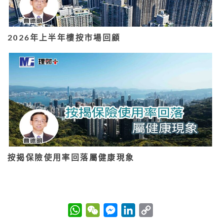
2026年上半年樓按市場回顧
按揭保險使用率回落屬健康現象
W
W
M
L
C
h
e
e
i
o