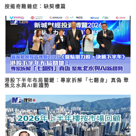
按揭奇難雜症：缺契樓篇
港股下半年布局關鍵：專家拆解「七翻身」真偽 聚
焦北水與AI新趨勢