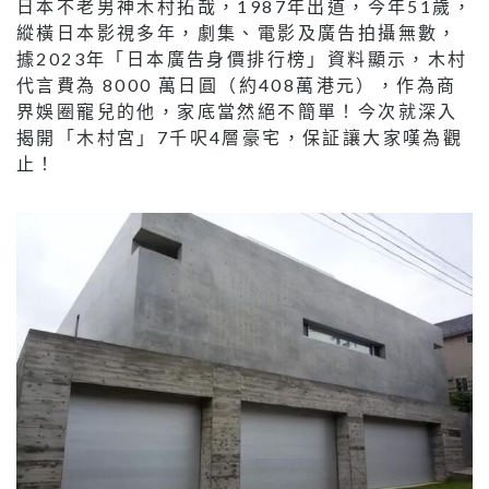
日本不老男神木村拓哉，1987年出道，今年51歲，
縱橫日本影視多年，劇集、電影及廣告拍攝無數，
據2023年「日本廣告身價排行榜」資料顯示，木村
代言費為 8000 萬日圓（約408萬港元），作為商
界娛圈寵兒的他，家底當然絕不簡單！今次就深入
揭開「木村宮」7千呎4層豪宅，保証讓大家嘆為觀
止！