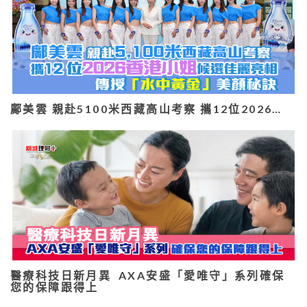
鄺美雲 親赴5100米西藏高山考察 攜12位2026…
醫療科技日新月異 AXA安盛「愛唯守」系列確保
您的保障跟得上