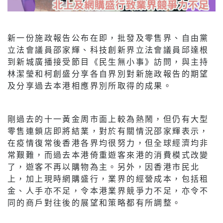
新一份施政報告公布在即，批發及零售界、自由黨
立法會議員邵家輝、科技創新界立法會議員邱達根
到新城廣播接受節目《民生無小事》訪問，與主持
林潔瑩和柯創盛分享各自界別對新施政報告的期望
及分享過去本港相應界別所取得的成果。
剛過去的十一黃金周市面上較為熱鬧，但仍有大型
零售連鎖店即將結業，對於有關情況邵家輝表示，
在疫情復常後香港各界均很努力，但全球經濟均非
常艱難，而過去本港倚重遊客來港的消費模式改變
了，遊客不再以購物為主。另外，因香港市民北
上，加上現時網購盛行，業界的經營成本，包括租
金、人手亦不足，令本港業界競爭力不足，亦令不
同的商戶對往後的展望和策略都有所調整。