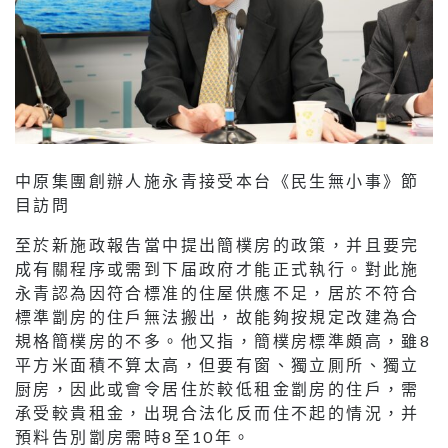
中原集團創辦人施永青接受本台《民生無小事》節
目訪問
至於新施政報告當中提出簡樸房的政策，并且要完
成有關程序或需到下届政府才能正式執行。對此施
永青認為因符合標准的住屋供應不足，居於不符合
標準劏房的住戶無法搬出，故能夠按規定改建為合
規格簡樸房的不多。他又指，簡樸房標準頗高，雖8
平方米面積不算太高，但要有窗、獨立厠所、獨立
厨房，因此或會令居住於較低租金劏房的住戶，需
承受較貴租金，出現合法化反而住不起的情況，并
預料告別劏房需時8至10年。