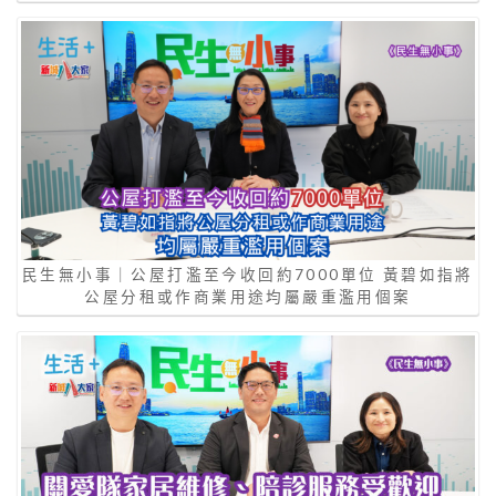
民生無小事｜公屋打濫至今收回約7000單位 黃碧如指將
公屋分租或作商業用途均屬嚴重濫用個案