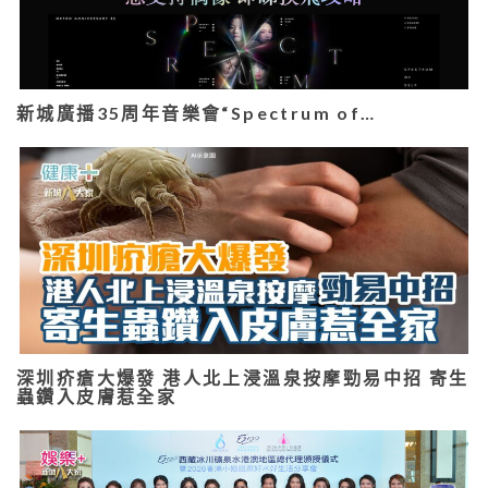
新城廣播35周年音樂會“Spectrum of…
深圳疥瘡大爆發 港人北上浸溫泉按摩勁易中招 寄生
蟲鑽入皮膚惹全家