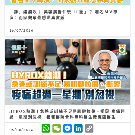
「鋒」繼續吹 | 美容廣告仲玩「P圖」？ 著名ＭＶ導
演：而家觀眾最想睇真實感
16/07/2026
HYROX熱潮！急進或訓練不足易肌腱拉傷、撕裂 痠痛超
過一星期別忽視｜養和醫院骨科專科醫生黃惠國醫生
W
W
M
L
C
06/08/2026
h
e
e
i
o