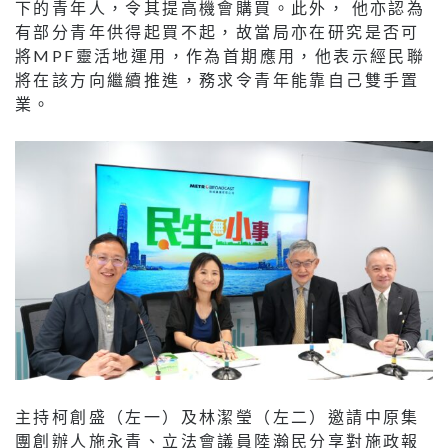
下的青年人，令其提高機會購買。此外， 他亦認為
有部分青年供得起買不起，故當局亦在研究是否可
將MPF靈活地運用，作為首期應用，他表示經民聯
將在該方向繼續推進，務求令青年能靠自己雙手置
業。
主持柯創盛（左一）及林潔瑩（左二）邀請中原集
團創辦人施永青、立法會議員陸瀚民分享對施政報