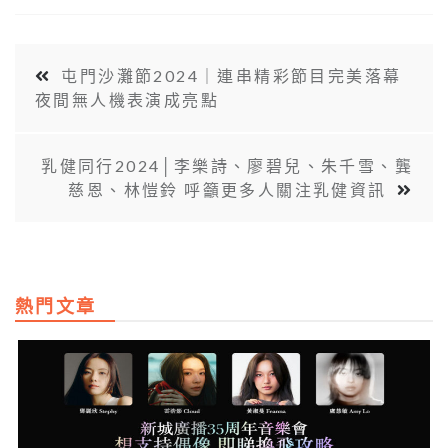
屯門沙灘節2024｜連串精彩節目完美落幕
夜間無人機表演成亮點
乳健同行2024│李樂詩、廖碧兒、朱千雪、龔
慈恩、林愷鈴 呼籲更多人關注乳健資訊
熱門文章