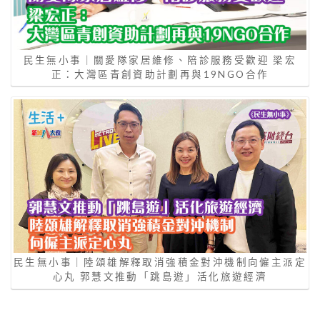
民生無小事｜關愛隊家居維修、陪診服務受歡迎 梁宏
正：大灣區青創資助計劃再與19NGO合作
民生無小事｜陸頌雄解釋取消強積金對沖機制向僱主派定
心丸 郭慧文推動「跳島遊」活化旅遊經濟