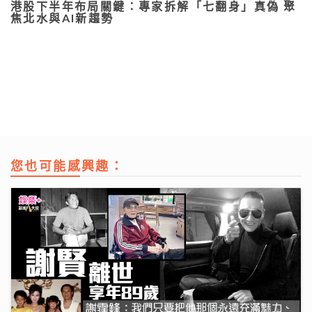
港股下半年布局關鍵：專家拆解「七翻身」真偽 聚
焦北水與AI新趨勢
您也可能感興趣：