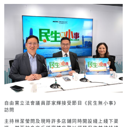
自由黨立法會議員邵家輝接受節目《民生無小事》
訪問
主持林潔瑩問及現時許多店鋪同時開設綫上綫下渠