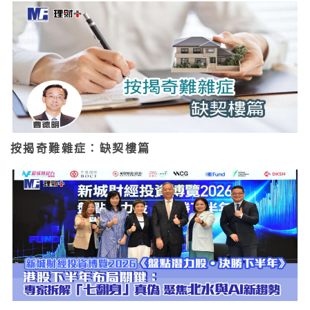
按揭奇難雜症：缺契樓篇