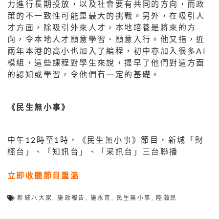
力進行長期投放，以及社會要有共同的方向，而政
策的不一致性可能是最大的挑戰。另外，在吸引人
才方面，除吸引外來人才，本地培養是將來的方
向，令本地人才願意學習、願意入行。他又指，近
兩年本港的高小也加入了編程，初中亦加入很多AI
模組，這些課程對學生來說，提早了他們對這方面
的認知或學習，令他們有一定的基礎。
《民生無小事》
中午12時至1時，《民生無小事》節目，新城「財
經台」、「知訊台」、「采訊台」三台聯播
立即收聽節目重溫
新城八大家
,
施政報告
,
施永青
,
民生無小事
,
陸瀚民