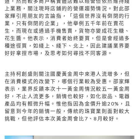
道，然而較多商戶稱實體店難以經營但依然維持綫
上業務，關注現時店鋪的的營運趨勢情況。對此邵
家輝引用朋友的言論指，「這個世界沒有倒閉的行
業，只有倒閉的企業」，他舉例五千年前在賣花
生，而現在或通過手機售賣，貨物亦變成花生糖、
花生醬。他表示，消費者始終要買，但是會經過多
種途徑買，如綫上、綫下、北上，因此建議業界要
好好拿捏市場，及思考如何尋找不同客源。
主持柯創盛則關注國慶黃金周中來港人流增多，但
在消費模式的改變下，哪個行業較為受惠。邵家輝
表示，業界反饋本次十一黃金周情況較五一黃金周
好，不止人流更多，銷情也較好，如化妝品、電器
產品均有輕微升幅。惟他指因為金價升逾20%，且
留意到今年的銷情一般，傳統的珠寶業則面對較大
挑戰，但他評估本次黃金周會比7、8月較好。