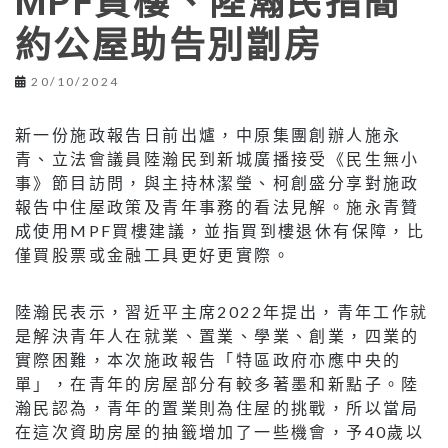
MPF買樓、陸瀚民指簡
約公屋助告別劏房
20/10/2024
新一份施政報告日前出爐，中原集團創辦人施永
青、立法會議員陸瀚民到新城廣播接受《民生無小
事》節目訪問，與主持林潔瑩、柯創盛分享對施政
報告中住屋政策及青年事務的看法見解。施永青贊
成使用MPF買樓建議，並指買到樓退休有保障，比
僅買股票或金融工具更好更實際。
陸瀚民表示，習近平主席2022年提出，青年工作就
是解決青年人在就業、置業、學業、創業，四業的
實際困難，本次施政報告「特區政府亦應中央的
單」，在青年的房屋部分有較多著墨和新點子。陸
瀚民認為，青年的置業則為住屋的挑戰，所以當局
在這次資助房屋的抽籤增加了一些機會，予40歲以