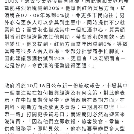
100%，過去令業界發展有障礙，因此他和業界均希
望能將烈酒稅減到20%。他舉例紅酒貿易方面，紅
酒稅在07、08年減到0%後，令更多市民向往；另
外亦有更多人可以參與到生意中，同時提供不少就
業崗位；而香港也變成其中一個紅酒中心，貿易額
對香港的經濟帶來其他幫助，帶動香港的餐飲、酒
吧變旺。他又提到，紅酒方面當年因減到0%，導致
當時有很多人衝入市場，令部分批發商手忙脚亂，
因此建議烈酒稅減到20%，更直言「以宏觀而言一
定是好的，令香港的優勢變得更强。」
政府將於10月16日公布新一份施政報告，市場其中
一個關注點在如何振興經濟及有何良策，對此他表
示，在中短長期發展中，建議政府在長期方面，在
創科、創新方面投放更多資源；中期則在東盟「一
帶一路」打開更多貿易口；而短期則必然為遊客來
港消費，「因為他們立即收錢，旅客飲食、零售、
供應服務等，即時見效」，他亦指要舉辦更多大型