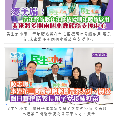
民生無小事｜青年驛站將在年底招標明年陸續啟用 麥美
娟:未來將多開兩個小數族裔支援中心
民生無小事｜關日華建議家長帶子女接種疫苗 陸志聰：
本港第三間醫學院將會帶來人才、資金