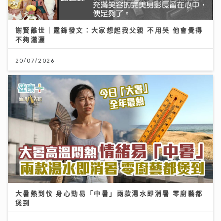
謝賢離世｜霆鋒發文：大家想起我父親 不用哭 他會覺得
不夠瀟灑
20/07/2026
大暑熱到忟 身心勁易「中暑」兩款湯水即消暑 零廚藝都
煲到