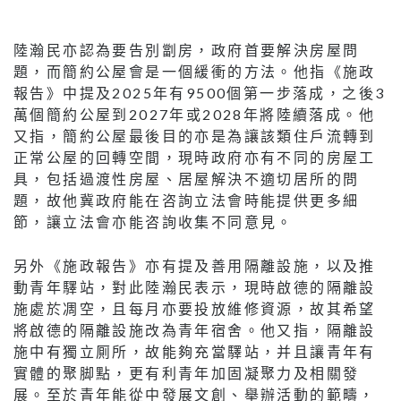
陸瀚民亦認為要告別劏房，政府首要解決房屋問
題，而簡約公屋會是一個緩衝的方法。他指《施政
報告》中提及2025年有9500個第一步落成，之後3
萬個簡約公屋到2027年或2028年將陸續落成。他
又指，簡約公屋最後目的亦是為讓該類住戶流轉到
正常公屋的回轉空間，現時政府亦有不同的房屋工
具，包括過渡性房屋、居屋解決不適切居所的問
題，故他冀政府能在咨詢立法會時能提供更多細
節，讓立法會亦能咨詢收集不同意見。
另外《施政報告》亦有提及善用隔離設施，以及推
動青年驛站，對此陸瀚民表示，現時啟德的隔離設
施處於凋空，且每月亦要投放維修資源，故其希望
將啟德的隔離設施改為青年宿舍。他又指，隔離設
施中有獨立厠所，故能夠充當驛站，并且讓青年有
實體的聚脚點，更有利青年加固凝聚力及相關發
展。至於青年能從中發展文創、舉辦活動的範疇，