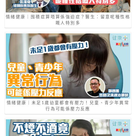
情緒健康｜囤積症算唔算係強迫症？醫生：留意呢種性格
嘅人特別多
情緒健康｜未足1歲幼童都會有壓力！兒童、青少年異常
行為可能係壓力反應