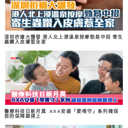
深圳疥瘡大爆發 港人北上浸溫泉按摩勁易中招 寄生
蟲鑽入皮膚惹全家
醫療科技日新月異 AXA安盛「愛唯守」系列確保
您的保障跟得上