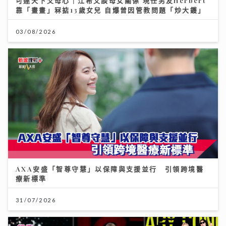
可連天下父母心｜江希文談母女關係 現任男友Herbert
靠「畫畫」冧掂13歲女兒 自爆曾因管教問題「炒大鑊」
03/08/2026
AXA安盛「智尊守慧」以保障與支援並行 引領跨境醫
療新標準
31/07/2026