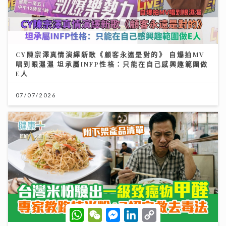
CY陳宗澤真情演繹新歌《顧客永遠是對的》 自爆拍MV
唱到眼濕濕 坦承屬INFP性格：只能在自己感興趣範圍做
E人
07/07/2026
W
W
M
L
C
h
e
e
i
o