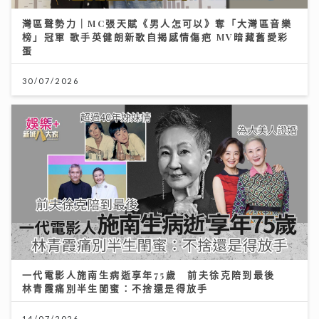
灣區聲勢力｜MC張天賦《男人怎可以》奪「大灣區音樂
榜」冠軍 歌手英健朗新歌自揭感情傷疤 MV暗藏舊愛彩
蛋
30/07/2026
一代電影人施南生病逝享年75歲 前夫徐克陪到最後
林青霞痛別半生閨蜜：不捨還是得放手
14/07/2026