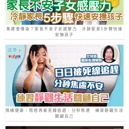
焦慮會傳染？家長不安子女感壓力 冷靜家長5步驟快速
安撫孩子
情緒健康｜唔想再被死線追趕、分秒焦慮 練習靜觀生活
關顧自己