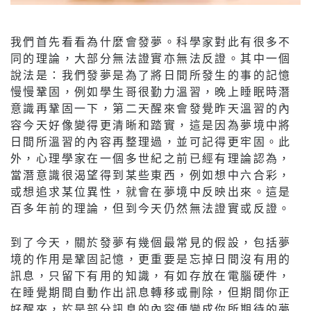
我們首先看看為什麼會發夢。科學家對此有很多不
同的理論，大部分無法證實亦無法反證。其中一個
說法是：我們發夢是為了將日間所發生的事的記憶
慢慢鞏固，例如學生哥很勤力溫習，晚上睡眠時潛
意識再鞏固一下，第二天醒來會發覺昨天溫習的內
容今天好像變得更清晰和踏實，這是因為夢境中將
日間所溫習的內容再整理過，並可記得更牢固。此
外，心理學家在一個多世紀之前已經有理論認為，
當潛意識很渴望得到某些東西，例如想中六合彩，
或想追求某位異性，就會在夢境中反映出來。這是
百多年前的理論，但到今天仍然無法證實或反證。
到了今天，關於發夢有幾個最常見的假設，包括夢
境的作用是鞏固記憶，更重要是忘掉日間沒有用的
訊息，只留下有用的知識，有如存放在電腦硬件，
在睡覺期間自動作出訊息轉移或刪除，但期間你正
好醒來，於是部分訊息的內容便變成你所期待的夢