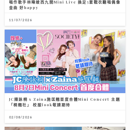
唱作歌手林暐竣西九開Mini Live 換足5套戰衣翻唱偶像
金曲 好happy
11/07/2026
JC陳詠桐 x Zaina施匡翹首度合體Mini Concert 主題
「桐翹社」 校服look敬請期待
02/08/2026