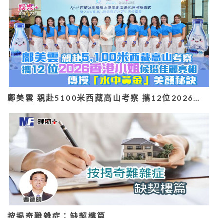
鄺美雲 親赴5100米西藏高山考察 攜12位2026…
按揭奇難雜症：缺契樓篇