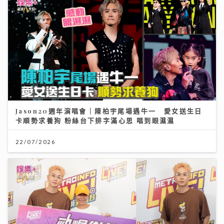
Jason20週年演唱會｜陳柏宇尾場遇牛一 愛女送生日
卡順勢求養狗 粉絲台下排字滿心思 唱到眼濕濕
22/07/2026