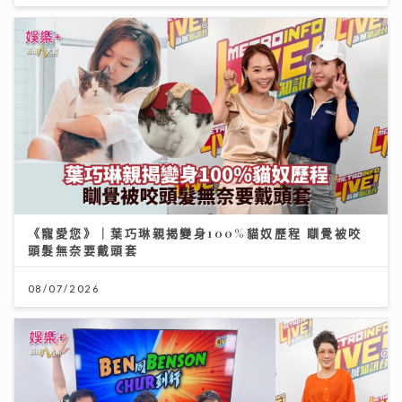
《寵愛您》｜葉巧琳親揭變身100%貓奴歷程 瞓覺被咬
頭髮無奈要戴頭套
08/07/2026