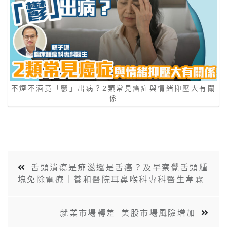
不煙不酒竟「鬱」出病？2類常見癌症與情緒抑壓大有關
係
舌頭潰瘍是痱滋還是舌癌？及早察覺舌頭腫
塊免除電療｜養和醫院耳鼻喉科專科醫生韋霖
就業市場轉差 美股市場風險增加