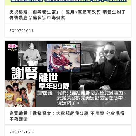
央視踢爆「劇毒養生茶」！服用3毫克可致死 網售生附子
偽裝農產品釀多宗中毒個案
30/07/2026
謝賢離世｜霆鋒發文：大家想起我父親 不用哭 他會覺得
不夠瀟灑
20/07/2026