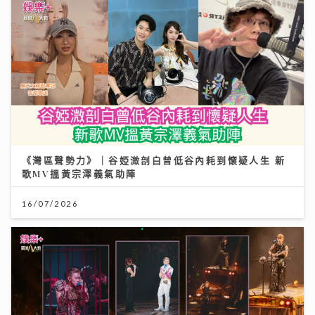
《灣區聲勢力》｜谷婭溦剖白曾低谷內耗到懷疑人生 新
歌MV搵黃宗澤義氣助陣
16/07/2026