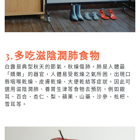
3.多吃滋陰潤肺食物
白露是典型秋天的節氣，秋燥傷肺，肺是人體最
「嬌嫩」的器官，人體易受乾燥之氣所困，出現口
唇咽喉乾燥、皮膚乾燥、大便乾結等症狀。因此可
選用滋陰潤肺、養胃生津等食物去預防，例如銀
耳、百合、杏仁、梨、蘋果、山藥、沙參、枇杷、
雪耳等。