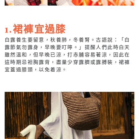
1.裙褲宜過膝
白露養生要留意，秋養肺，冬養腎。古語說：「白
露節氣勿露身，早晚要叮嚀。」提醒人們此時白天
雖然溫和，但早晚已涼，打赤脯容易著涼，因此在
這時期忌袒胸露背，盡量少穿露臍或露膊裝，裙褲
宜蓋過膝頭，以免着涼。