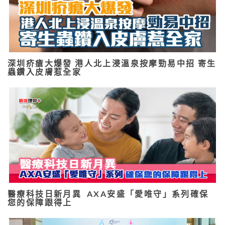
深圳疥瘡大爆發 港人北上浸溫泉按摩勁易中招 寄生
蟲鑽入皮膚惹全家
醫療科技日新月異 AXA安盛「愛唯守」系列確保
您的保障跟得上