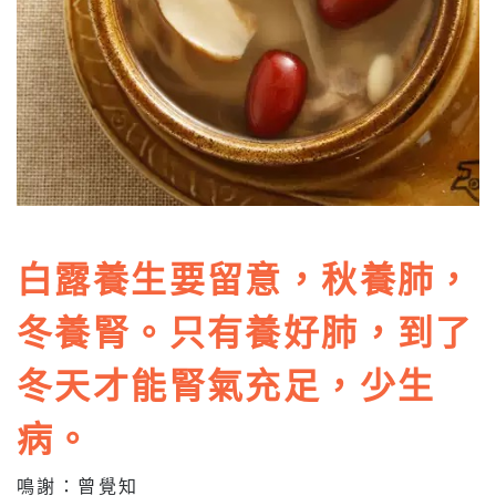
白露養生要留意，秋養肺，
冬養腎。只有養好肺，到了
冬天才能腎氣充足，少生
病。
鳴謝：曾覺知