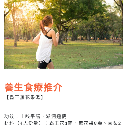
養生食療推介
【霸王無花果湯】
功效：止咳平喘，滋潤通便
材料（4人份量）：霸王花1両、無花果8顆、雪梨2