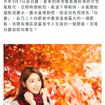
今年9月7日是白露，夏季的熱空氣漸被秋季的冷空
氣取代，日照時間較短，氣溫下降較快，水氣開始
凝結成露水，露水晶瑩剔透，因呈白色而得名「白
露」。此乃二十四節氣中晝夜溫差最大的一個節
氣，坊間有傳這是最易令人生病的一個節氣。究竟
白露該如何養生？