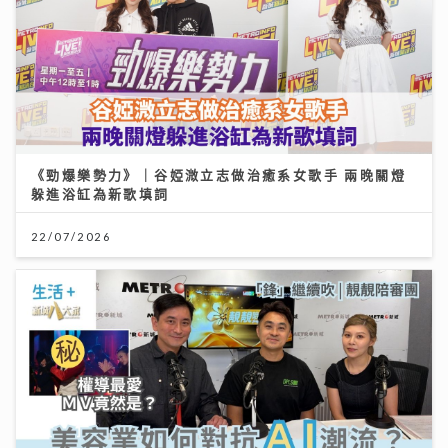
《勁爆樂勢力》｜谷婭溦立志做治癒系女歌手 兩晚關燈
躲進浴缸為新歌填詞
22/07/2026