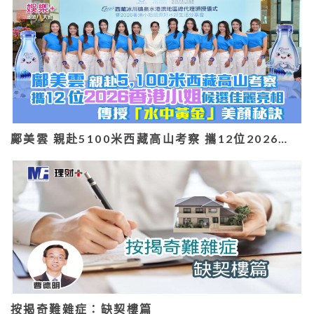
鄺美雲 親赴5100米西藏高山考察 攜12位2026…
按揭奇難雜症：缺契樓篇