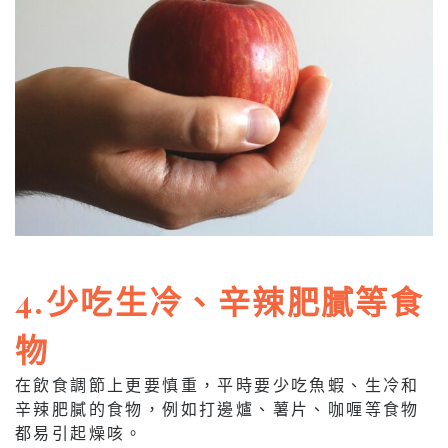
4.少吃生冷、辛辣肥膩等食
物
在飲食調節上更要慎重，平時要少吃魚蝦、生冷和
辛辣肥膩的食物，例如打邊爐、薯片、咖喱等食物
都易引起燥咳。