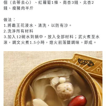
個（去蒂去心）、紅蘿蔔1條、南杏3錢、北杏2
錢、瘦豬肉半斤
做法：
1.將霸王花浸水、清洗，以防有沙。
2.洗淨所有材料
3.加入12碗水到鍋中，放入全部材料；武火煮至水
滾，調文火煮1.5小時，熄火前落鹽調味，即成。