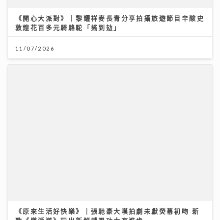
11/07/2026
《原來生活好快樂》｜張馳豪大嘆拍劇未獻熒幕初吻 新
歌《樂活道》玩出新鮮感唱功大有進步
04/08/2026