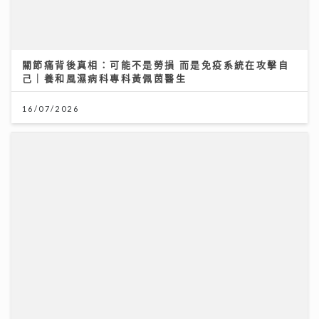
16/07/2026
《開心大派對》｜黎耀祥麥長青分享拍攝旅遊節目辛酸史
敦煌花百多元騎駱駝「搖到攰」