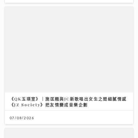
《QK玉瑛室》｜施匡翹與JC新歌唱出女生之間細膩情感
《JZ Society》把友情變成音樂企劃
07/08/2026