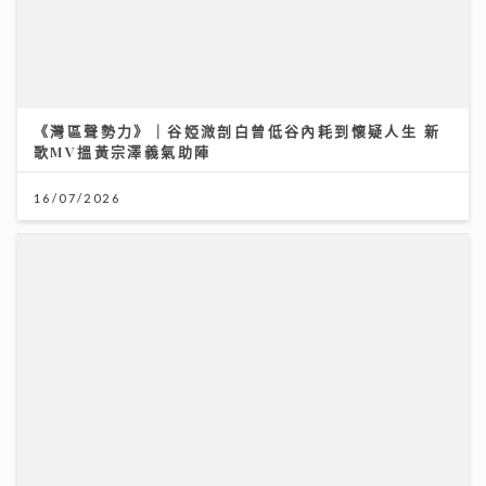
《灣區聲勢力》｜谷婭溦剖白曾低谷內耗到懷疑人生 新
歌MV搵黃宗澤義氣助陣
16/07/2026