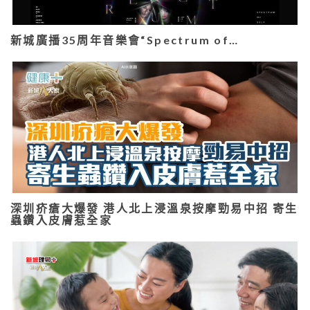
新城廣播35周年音樂會“Spectrum of…
深圳疥瘡大爆發 港人北上浸溫泉按摩勁易中招 寄生
蟲鑽入皮膚惹全家