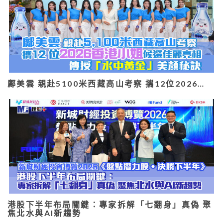
鄺美雲 親赴5100米西藏高山考察 攜12位2026…
港股下半年布局關鍵：專家拆解「七翻身」真偽 聚
焦北水與AI新趨勢