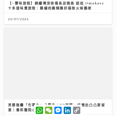
23/07/2026
男嬰陰囊「冇睪丸」？醫生：BB哭鬧、咳嗽肚凸凸要留
意｜養和醫院小兒外科專科梁芷綸醫生
23/07/2026
W
W
M
L
C
h
e
e
i
o