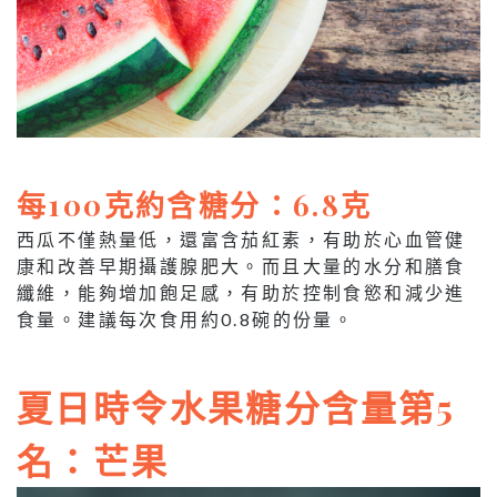
每100克約含糖分：6.8克
西瓜不僅熱量低，還富含茄紅素，有助於心血管健
康和改善早期攝護腺肥大。而且大量的水分和膳食
纖維，能夠增加飽足感，有助於控制食慾和減少進
食量。建議每次食用約0.8碗的份量。
夏日時令水果糖分含量第5
名：芒果