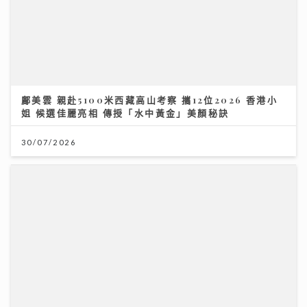
鄺美雲 親赴5100米西藏高山考察 攜12位2026 香港小
姐 候選佳麗亮相 傳授「水中黃金」美顏秘訣
30/07/2026
關節痛背後真相：可能不是勞損 而是免疫系統在攻擊自
己｜養和風濕病科專科黃佩茵醫生