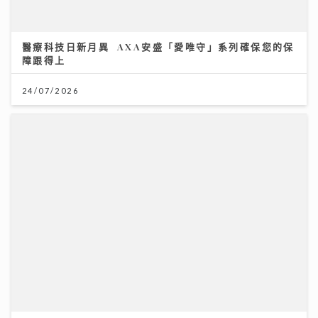
醫療科技日新月異 AXA安盛「愛唯守」系列確保您的保
障跟得上
24/07/2026
【#豐味旅程】銅鑼灣深夜備長炭燒鳥 超抵 Omakase
十多道味覺旅程：雞蠔肉雞頸雞肝極致火候藝術