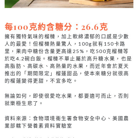
每100克約含糖分：26.6克
擁有獨特氣味的榴槤，加上軟綿濃郁的口感是少數
人的最愛！但榴槤熱量驚人，100g就有150卡路
里，果肉中糖份含量更高達25%，吃500克榴槤等
於吃4.2碗白飯。榴槤不單止屬於高升糖水果，也是
高脂肪、高碳水、高熱量的水果，而近年會於夏天
推出的「期間限定」榴蓮甜品，使本來糖分就很高
的榴蓮變得更甜，不宜多吃。
無論如何，即使很愛吃水果，都要適可而止，否則
就樂極生悲了。
資料來源：食物環境衞生署食物安全中心、美國農
業部轄下營養素資料實驗室