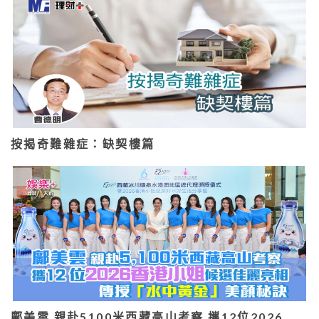
按揭奇難雜症：缺契樓篇
鄺美雲 親赴5100米西藏高山考察 攜12位2026…