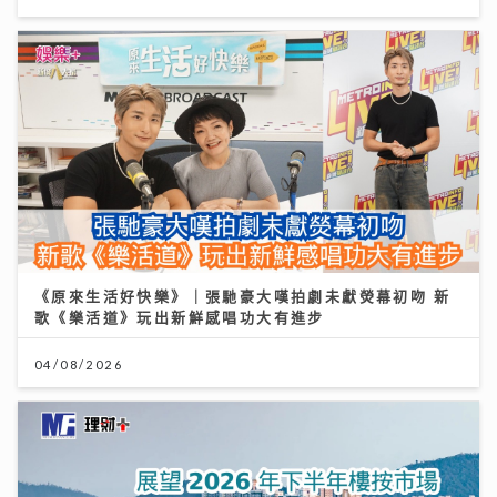
《原來生活好快樂》｜張馳豪大嘆拍劇未獻熒幕初吻 新
歌《樂活道》玩出新鮮感唱功大有進步
04/08/2026