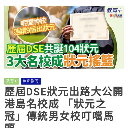
教育+
焦點教育
歷屆DSE狀元出路大公開
港島名校成 「狀元之
冠」傳統男女校叮噹馬