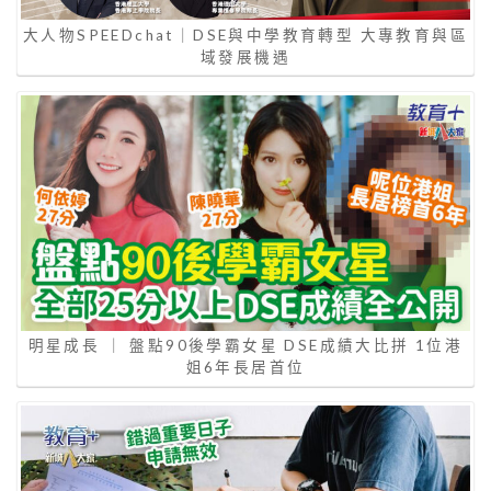
大人物SPEEDchat｜DSE與中學教育轉型 大專教育與區
域發展機遇
明星成長 ｜ 盤點90後學霸女星 DSE成績大比拼 1位港
姐6年長居首位