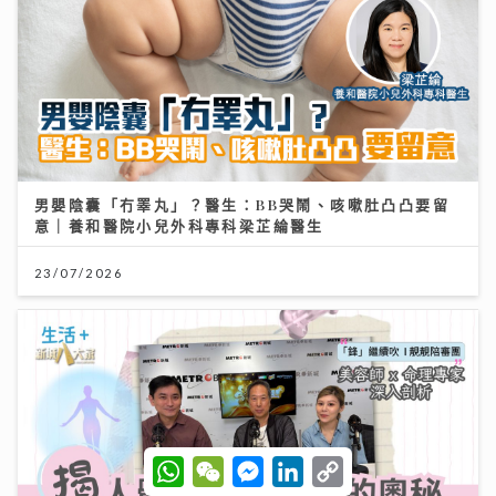
男嬰陰囊「冇睪丸」？醫生：BB哭鬧、咳嗽肚凸凸要留
意｜養和醫院小兒外科專科梁芷綸醫生
23/07/2026
W
W
M
L
C
h
e
e
i
o