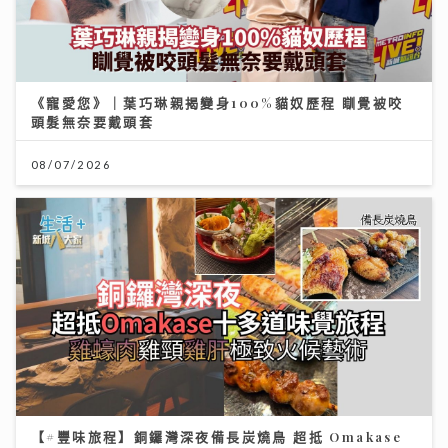
《寵愛您》｜葉巧琳親揭變身100%貓奴歷程 瞓覺被咬
頭髮無奈要戴頭套
08/07/2026
【#豐味旅程】銅鑼灣深夜備長炭燒鳥 超抵 Omakase