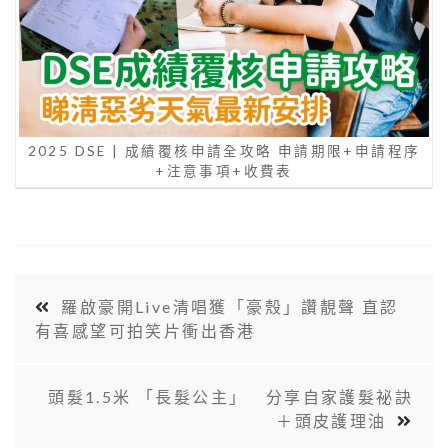
2025 DSE | 成績覆核申請全攻略 申請期限+申請程序
+注意事項+收費表
羅啟豪開Live清唱獲「豪殼」讚靚聲 直認
有喜感望可拍笑片衝出香港
頭髮1.5米 「長髮公主」 分享自家護髮祕訣
＋頭皮護理油