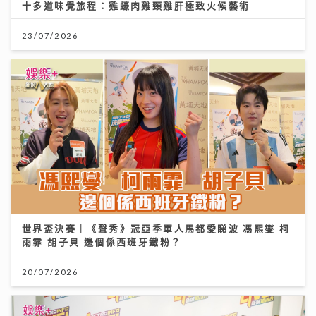
十多道味覺旅程：雞蠔肉雞頸雞肝極致火候藝術
23/07/2026
世界盃決賽｜《聲秀》冠亞季軍人馬都愛睇波 馮熙燮 柯
雨霏 胡子貝 邊個係西班牙鐵粉？
20/07/2026