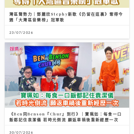
灣區聲勢力｜鄧麗欣Stephy新歌《仍留在這裏》奪得今
週「大灣區音樂榜」冠軍歌
23/07/2026
《Ben同Benson『Chur』到行》｜寶珮如：每食一口
飯都記住袁潔儀 若時光倒流 願返車禍後重新經歷一次
30/07/2026