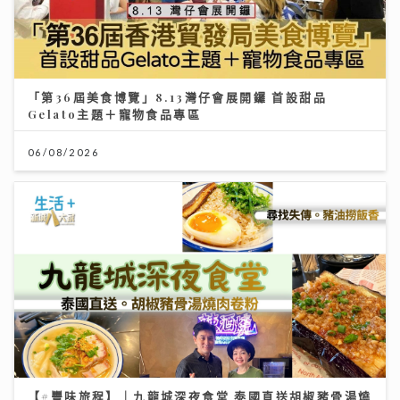
「第36屆美食博覽」8.13灣仔會展開鑼 首設甜品
Gelato主題＋寵物食品專區
06/08/2026
【#豐味旅程】｜九龍城深夜食堂 泰國直送胡椒豬骨湯燒