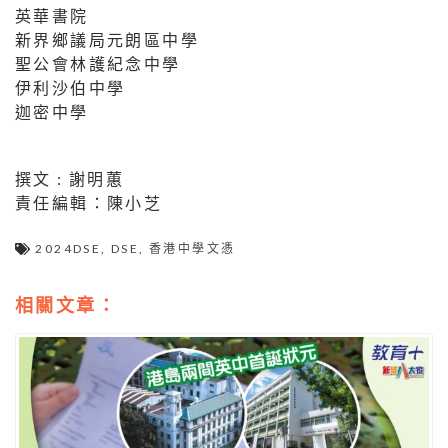
英華書院
新界鄉議局元朗區中學
聖公會林護紀念中學
伊利沙伯中學
迦密中學
撰文 : 謝明蕙
責任編輯：陳小芝
2024DSE
,
DSE
,
香港中學文憑
相關文章：