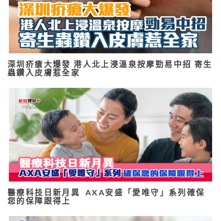
深圳疥瘡大爆發 港人北上浸溫泉按摩勁易中招 寄生
蟲鑽入皮膚惹全家
醫療科技日新月異 AXA安盛「愛唯守」系列確保
您的保障跟得上