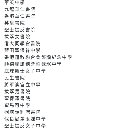
華英中學
九龍華仁書院
香港華仁書院
英皇書院
聖士提反書院
拔萃女書院
港大同學會書院
藍田聖保祿中學
香港道教聯合會鄧顯紀念中學
順德聯誼總會梁銶琚中學
庇理羅士女子中學
民生書院
將軍澳官立中學
拔萃男書院
聖保羅書院
聖馬可中學
觀塘瑪利諾書院
保良局董玉娣中學
聖士提反女子中學