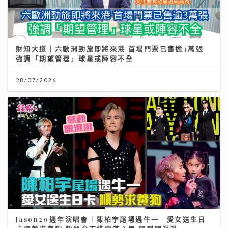
財知大道｜六歐洲勁旅即將來港 首場門票已售逾3萬張
強調「期望管理」球星或陣容不全
28/07/2026
Jason20週年演唱會｜陳柏宇尾場遇牛一 愛女送生日