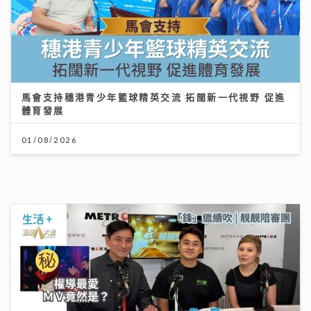
李嘉誠基金會 x 迪士尼 邀請逾2.4萬名外傭假日看《反
斗奇兵5》
「鋒」繼續吹 靚靚陪審團 | 美容業如何對抗AI潮流？著
名MV導演:「真實個案」才是流量
04/08/2026
23/07/2026