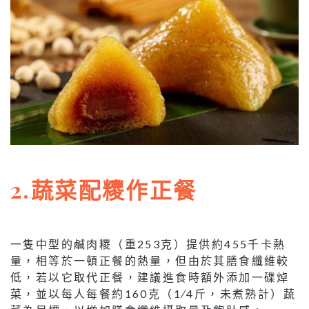
2.蔬菜配糭作正餐
一隻中型的鹹肉糭（重253克）提供約455千卡熱
量，相等於一頓正餐的熱量，但由於其膳食纖維較
低，若以它取代正餐，建議進食時額外添加一碟焯
菜，並以每人每餐約160克（1⁄4斤，未煮熟計）蔬