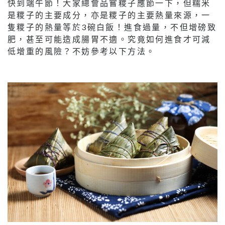
快到端午節！大家總會品嘗糭子應節一下，但糯米
是糭子的主要成分，亦是糭子的主要熱量來源，一
隻糭子的熱量等於3碗白飯！進食過量，不但增磅致
肥，甚至可能造成腸胃不適。究竟如何進食才可減
低增重的風險？不妨參考以下方法。