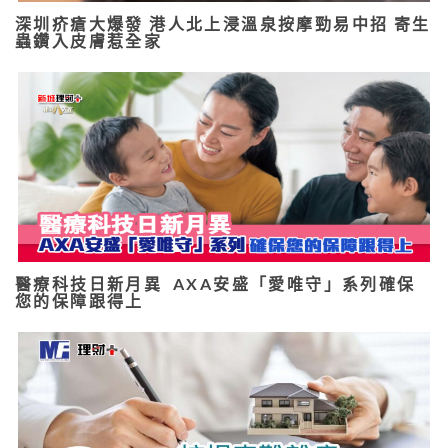
深圳疥瘡大爆發 港人北上浸溫泉按摩勁易中招 寄生
蟲鑽入皮膚惹全家
醫療科技日新月異 AXA安盛「愛唯守」系列確保
您的保障跟得上