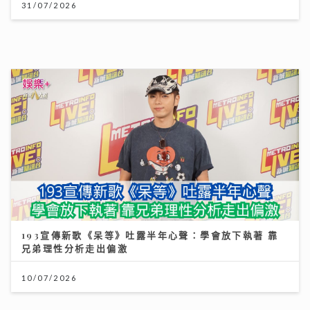
31/07/2026
港股下半年布局關鍵：專家拆解「七翻身」真偽 聚焦北
水與AI新趨勢
193宣傳新歌《呆等》吐露半年心聲：學會放下執著 靠
兄弟理性分析走出偏激
12/07/2026
10/07/2026