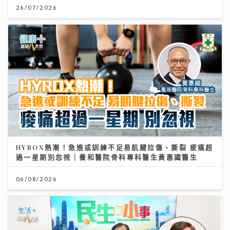
26/07/2026
26/07/2026
按揭保險使用率回落屬健康現象
HYROX熱潮！急進或訓練不足易肌腱拉傷、撕裂 痠痛超
過一星期別忽視｜養和醫院骨科專科醫生黃惠國醫生
13/07/2026
06/08/2026