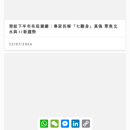
唱作歌手林暐竣西九開Mini Live 換足5套戰衣翻唱偶像
金曲 好happy
11/07/2026
W
W
M
L
C
h
e
e
i
o