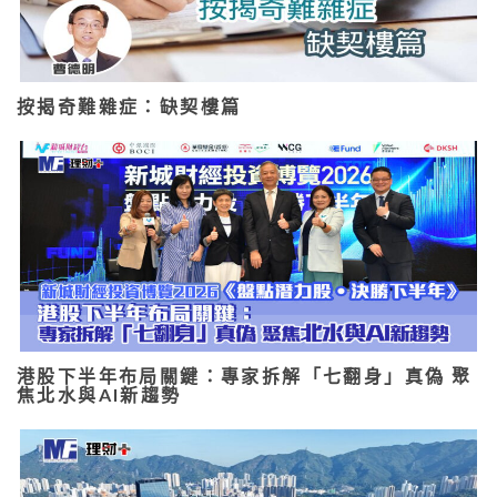
按揭奇難雜症：缺契樓篇
港股下半年布局關鍵：專家拆解「七翻身」真偽 聚
焦北水與AI新趨勢