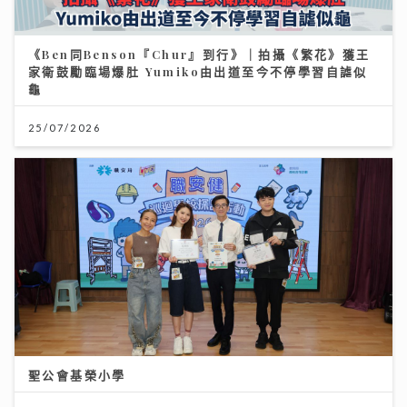
關節痛背後真相：可能不是勞損 而是免疫系統在攻擊自
己｜養和風濕病科專科黃佩茵醫生
《Ben同Benson『Chur』到行》｜拍攝《繁花》獲王
家衛鼓勵臨場爆肚 Yumiko由出道至今不停學習自謔似
龜
16/07/2026
25/07/2026
央視踢爆「劇毒養生茶」！服用3毫克可致死 網售生附子
偽裝農產品釀多宗中毒個案
聖公會基榮小學
30/07/2026