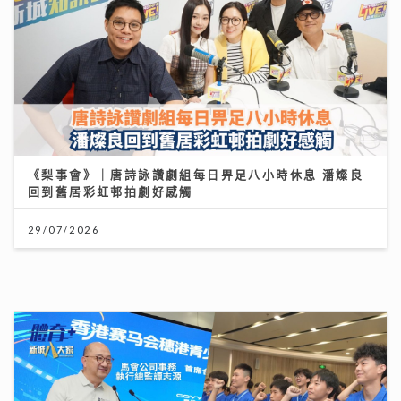
30/07/2026
29/07/2026
《QK玉瑛室》｜施匡翹與JC新歌唱出女生之間細膩情感
《JZ Society》把友情變成音樂企劃
馬會支持穗港青少年籃球精英交流 拓闊新一代視野 促進
體育發展
07/08/2026
01/08/2026