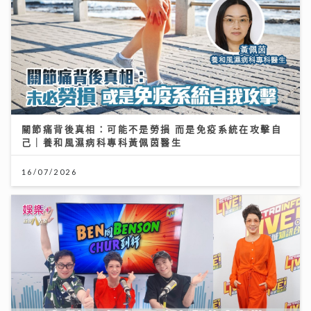
關節痛背後真相：可能不是勞損 而是免疫系統在攻擊自
《第四幕》亮相紐約亞洲電影節 袁澧林奪「亞洲新星
己｜養和風濕病科專科黃佩茵醫生
獎」 笑言5公斤獎座「份量十足」：要操Gym迎接更多
獎項
16/07/2026
25/07/2026