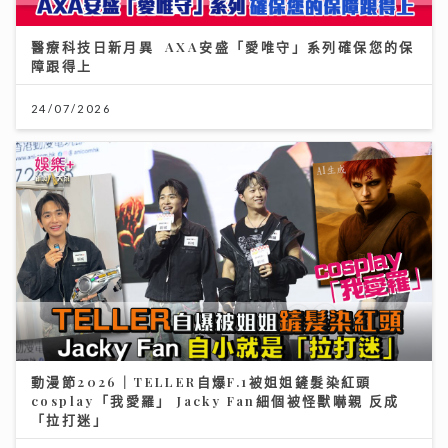
醫療科技日新月異 AXA安盛「愛唯守」系列確保您的保
障跟得上
美心集團70周年 逾30品牌7至8月推100萬元餐飲禮遇
24/07/2026
09/07/2026
動漫節2026｜TELLER自爆F.1被姐姐鏟髮染紅頭
民生無小事｜急症室加價半年求診人次跌一成 多種傳染
cosplay「我愛羅」 Jacky Fan細個被怪獸嚇親 反成
病夾擊 醫院接收大量感染個案
「拉打迷」