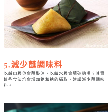
5.減少蘸調味料
吃鹹肉糭你會蘸豉油，吃鹼水糭會蘸砂糖嗎？其實
這些食法均會增加鈉和糖的攝取，建議減少蘸調味
料。