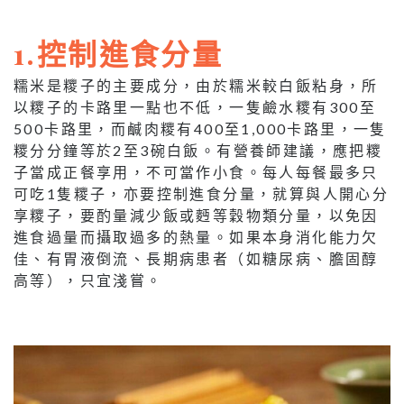
1.控制進食分量
糯米是糭子的主要成分，由於糯米較白飯粘身，所
以糭子的卡路里一點也不低，一隻鹼水糭有300至
500卡路里，而鹹肉糭有400至1,000卡路里，一隻
糭分分鐘等於2至3碗白飯。有營養師建議，應把糭
子當成正餐享用，不可當作小食。每人每餐最多只
可吃1隻糭子，亦要控制進食分量，就算與人開心分
享糭子，要酌量減少飯或麪等穀物類分量，以免因
進食過量而攝取過多的熱量。如果本身消化能力欠
佳、有胃液倒流、長期病患者（如糖尿病、膽固醇
高等），只宜淺嘗。