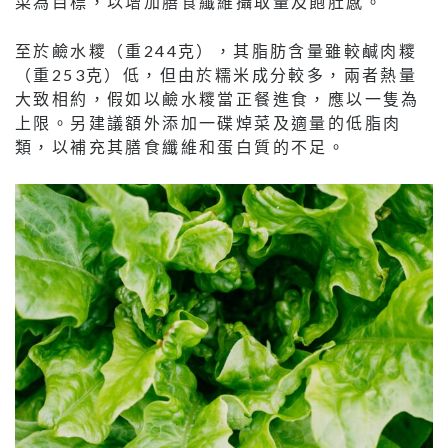
菜為目標，以增加膳食纖維攝取量及飽肚感。
至於鹼水糭（重244克），其脂肪含量雖較鹹肉糭
（重253克）低，但由於糯米成分較多，兩者熱量
大致相約，假如以鹼水糭當正餐進食，應以一隻為
上限。另建議額外添加一碟焯菜及適量的低脂肉
類，以補充其膳食纖維和蛋白質的不足。