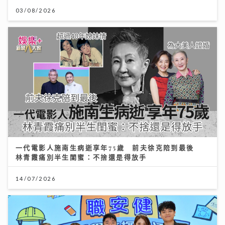
03/08/2026
12/07/2026
一代電影人施南生病逝享年75歲 前夫徐克陪到最後
DSE放榜2026終極懶人包｜惡劣天氣安排＋物品清單
林青霞痛別半生閨蜜：不捨還是得放手
+重要日程
14/07/2026
14/07/2026