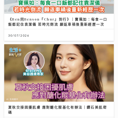
《Ben同Benson『Chur』到行》｜寶珮如：每食一口
飯都記住袁潔儀 若時光倒流 願返車禍後重新經歷一次
台灣米粉驗出一級致癌物甲醛！專家教你揀米粉秘訣與 2
招自救去毒法
30/07/2026
28/07/2026
夏秋交接困擾肌膚 應對醣化羰基化有辦法｜鑽石美肌密
碼
投資博覽壓軸場：AI熱潮降溫 市場風險升溫 輪證定律揭
示散戶警號