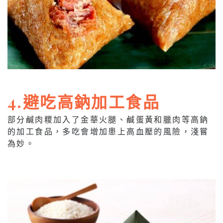
4.避吃高鈉加工食品
部分鹹肉糭加入了金華火腿、鹹蛋黃和臘肉等高鈉
的加工食品，多吃會增加患上高血壓的風險，淺嘗
為妙。