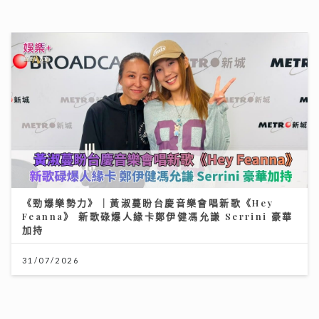
可連天下父母心｜江希文談母女關係 現任男友Herbert
靠「畫畫」冧掂13歲女兒 自爆曾因管教問題「炒大鑊」
《勁爆樂勢力》｜黃淑蔓盼台慶音樂會唱新歌《Hey
Feanna》 新歌碌爆人緣卡鄭伊健馮允謙 Serrini 豪華
加持
03/08/2026
31/07/2026