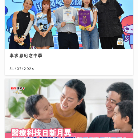
李求恩紀念中學
《Ben同Benson『Chur』到行》｜徐榮新劇演8歲智
障人士 角色極具挑戰盼再創收視佳績
31/07/2026
09/07/2026