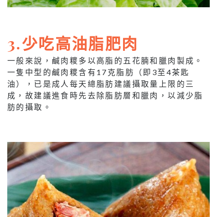
3.少吃高油脂肥肉
一般來說，鹹肉糭多以高脂的五花腩和臘肉製成。
一隻中型的鹹肉糭含有17克脂肪（即3至4茶匙
油），已是成人每天總脂肪建議攝取量上限的三
成，故建議進食時先去除脂肪層和臘肉，以減少脂
肪的攝取。