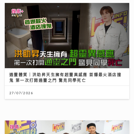
【#豐味旅程】｜尖沙咀iSQUARE南海一號 維港全景的
南洋粵菜體驗 金榜醬煮大蝦與茶燻雞的航海日誌
通靈體質｜洪助昇天生擁有超靈異感應 首爆最火酒店撞
鬼 第一次打開通靈之門 驚見同學死亡
25/07/2026
27/07/2026
外遊注意！「本迪布焦病毒」暫無特效藥無疫苗 醫生教
你嚴防伊波拉｜養和醫院感染及傳染病科專科醫生徐詩駿
醫生
《梨事會》｜唐詩詠讚劇組每日畀足八小時休息 潘燦良
回到舊居彩虹邨拍劇好感觸