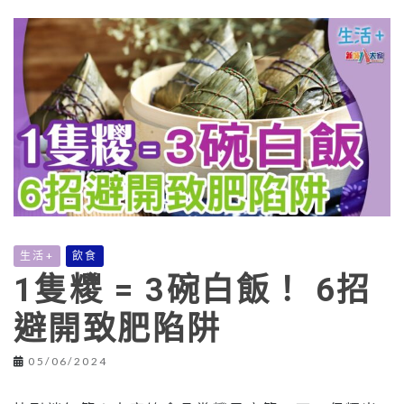
生活+
飲食
1隻糭 = 3碗白飯！ 6招
避開致肥陷阱
05/06/2024