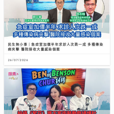
民生無小事｜安老政策面臨挑戰 管浩鳴倡善用大灣區及
樂齡科技
民生無小事｜急症室加價半年求診人次跌一成 多種傳染
病夾擊 醫院接收大量感染個案
19/07/2026
26/07/2026