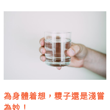
為身體着想，糭子還是淺嘗
為妙！