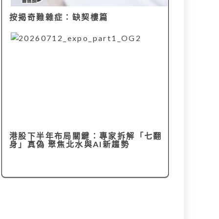
按揭奇難雜症：缺契樓篇
港股下半年布局關鍵：專家拆解「七翻
身」真偽 聚焦北水與AI新趨勢