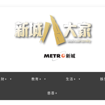
理財+
教育+
生活+
娛
慈善+