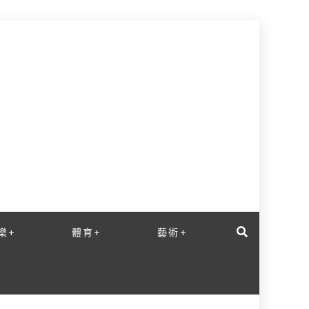
樂+
體育+
藝術+