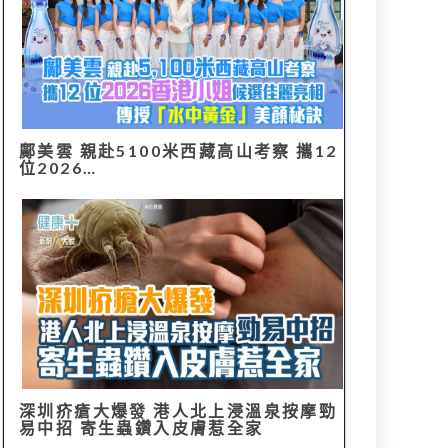
鄺美雲 親赴5100米西藏高山考察 攜12
位2026…
深圳疥瘡大爆發 港人北上浸溫泉按摩勁
易中招 寄生蟲鑽入皮膚惹全家