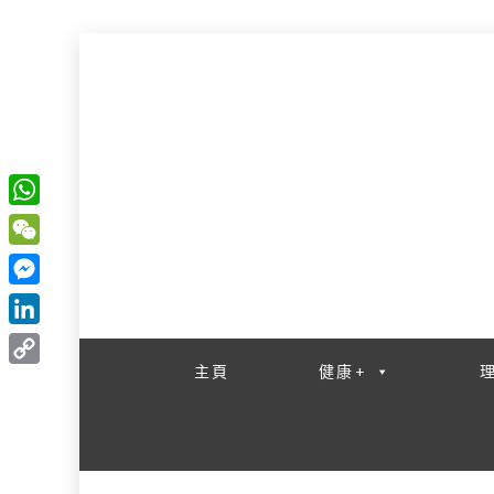
W
一網睇盡 八家大成
h
W
a
e
M
t
C
e
L
s
h
s
i
主頁
健康+
A
C
a
s
n
p
o
t
e
k
p
p
n
e
y
g
d