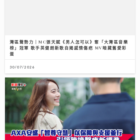
灣區聲勢力｜MC張天賦《男人怎可以》奪「大灣區音樂
榜」冠軍 歌手英健朗新歌自揭感情傷疤 MV暗藏舊愛彩
蛋
30/07/2026