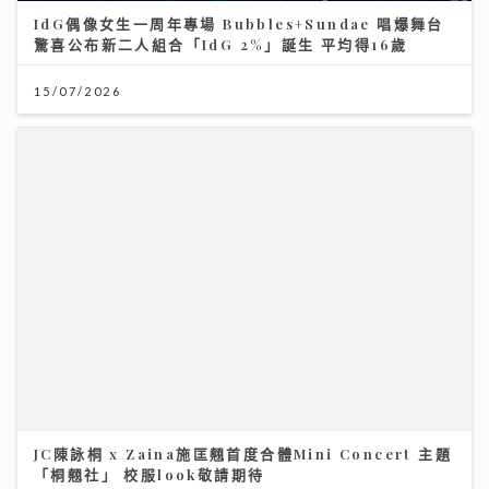
IdG偶像女生一周年專場 Bubbles+Sundae 唱爆舞台
驚喜公布新二人組合「IdG 2%」誕生 平均得16歲
15/07/2026
JC陳詠桐 x Zaina施匡翹首度合體Mini Concert 主題
「桐翹社」 校服look敬請期待