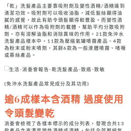
「乾」洗髮產品主要靠吸附劑及變性酒精/酒精達到
清潔功效。吸附劑可以吸收油脂，減低髮絲顯得油
膩的感覺，故此有助令頭髮顯得較豐盈。而變性酒
精/酒精可以作為吸附劑的載體，幫助平均分散吸附
劑，亦有溶解油脂和消除異味的作用。21款免沖水
洗髮產品樣本中，11款為壓縮氣罐噴霧產品、4款
為粉末或粉末噴劑，其餘6款為一般液體噴霧、啫喱
或慕絲產品。
(免沖水洗髮產品常見成分及其功用)
逾6成樣本含酒精 過度使用
令頭髮變乾
消委會檢視了各樣本標示的成分列表，發現合共13
款產品含高濃度變性酒精或酒精，包括全部壓縮氣