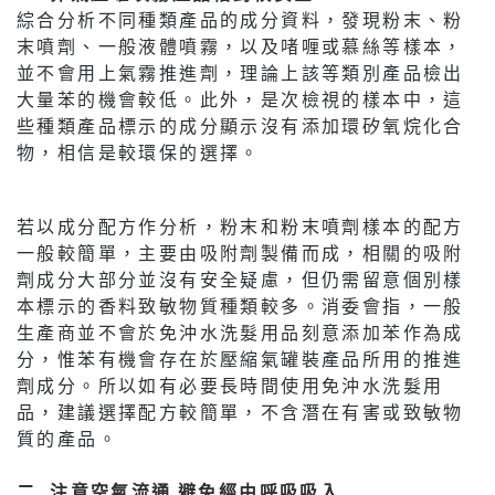
綜合分析不同種類產品的成分資料，發現粉末、粉
末噴劑、一般液體噴霧，以及啫喱或慕絲等樣本，
並不會用上氣霧推進劑，理論上該等類別產品檢出
大量苯的機會較低。此外，是次檢視的樣本中，這
些種類產品標示的成分顯示沒有添加環矽氧烷化合
物，相信是較環保的選擇。
若以成分配方作分析，粉末和粉末噴劑樣本的配方
一般較簡單，主要由吸附劑製備而成，相關的吸附
劑成分大部分並沒有安全疑慮，但仍需留意個別樣
本標示的香料致敏物質種類較多。消委會指，一般
生產商並不會於免沖水洗髮用品刻意添加苯作為成
分，惟苯有機會存在於壓縮氣罐裝產品所用的推進
劑成分。所以如有必要長時間使用免沖水洗髮用
品，建議選擇配方較簡單，不含潛在有害或致敏物
質的產品。
二. 注意空氣流通 避免經由呼吸吸入