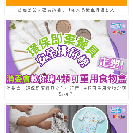
番茄製品高糖高鈉陷阱 1類人食後血糖波動大
消委會｜環保即棄餐具安全排行榜 4類可重用食物盒應
點揀？