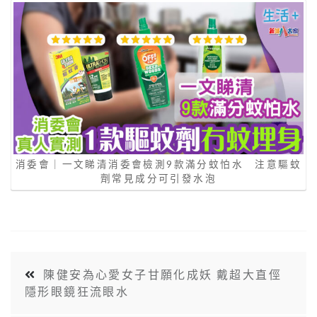
消委會｜一文睇清消委會檢測9款滿分蚊怕水 注意驅蚊
劑常見成分可引發水泡
陳健安為心愛女子甘願化成妖 戴超大直俓
隱形眼鏡狂流眼水