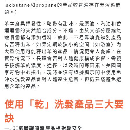
isobutane和propane的產品較普遍存在苯污染問
題。)
苯本身具揮發性，略帶有甜味，是原油、汽油和香
煙煙霧的天然組合成分。不過，由於大部分壓縮氣
罐噴霧都有添加香料，故此，不易靠嗅覺辨別產品
有否釋出苯。如果定期於狹小的空間（如浴室）內
大量使用可能釋出苯的產品，情況更令人憂慮。在
實際情況下，長遠會否對人體健康構成影響，需視
乎接觸苯的濃度、途徑，以及時間等因素。美國國
家毒物中心指出，現時並沒有證據顯示間中使用免
沖水洗髮產品會對人體產生危害，但仍建議避免選
用含苯的產品。
使用「乾」洗髮產品三大要
訣
一. 非氣壓罐噴霧產品相對較安全