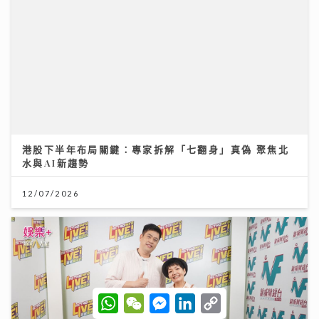
港股下半年布局關鍵：專家拆解「七翻身」真偽 聚焦北
水與AI新趨勢
12/07/2026
W
W
M
L
C
h
e
e
i
o