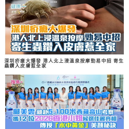
深圳疥瘡大爆發 港人北上浸溫泉按摩勁易中招 寄生
蟲鑽入皮膚惹全家