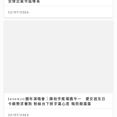
全球企業市值增長
12/07/2026
Jason20週年演唱會｜陳柏宇尾場遇牛一 愛女送生日
卡順勢求養狗 粉絲台下排字滿心思 唱到眼濕濕
22/07/2026