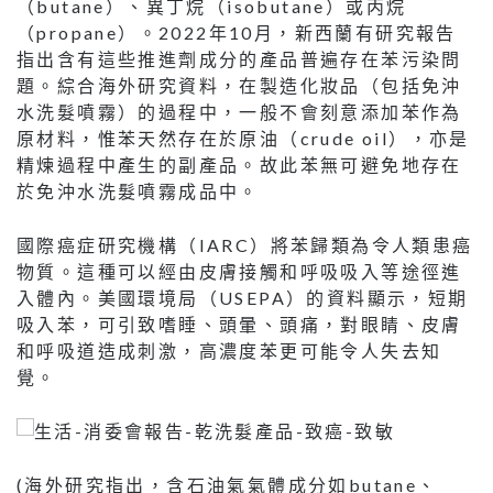
（butane）、異丁烷（isobutane）或丙烷
（propane）。2022年10月，新西蘭有研究報告
指出含有這些推進劑成分的產品普遍存在苯污染問
題。綜合海外研究資料，在製造化妝品（包括免沖
水洗髮噴霧）的過程中，一般不會刻意添加苯作為
原材料，惟苯天然存在於原油（crude oil），亦是
精煉過程中產生的副產品。故此苯無可避免地存在
於免沖水洗髮噴霧成品中。
國際癌症研究機構（IARC）將苯歸類為令人類患癌
物質。這種可以經由皮膚接觸和呼吸吸入等途徑進
入體內。美國環境局（USEPA）的資料顯示，短期
吸入苯，可引致嗜睡、頭暈、頭痛，對眼睛、皮膚
和呼吸道造成刺激，高濃度苯更可能令人失去知
覺。
(海外研究指出，含石油氣氣體成分如butane、