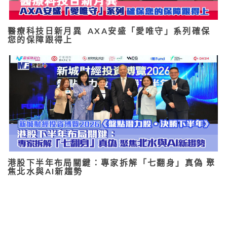
醫療科技日新月異 AXA安盛「愛唯守」系列確保
您的保障跟得上
港股下半年布局關鍵：專家拆解「七翻身」真偽 聚
焦北水與AI新趨勢