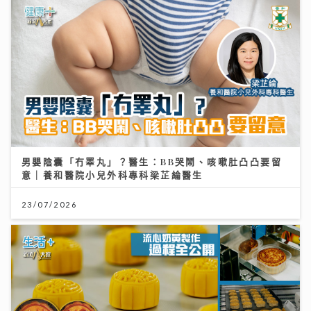
男嬰陰囊「冇睪丸」？醫生：BB哭鬧、咳嗽肚凸凸要留
意｜養和醫院小兒外科專科梁芷綸醫生
23/07/2026