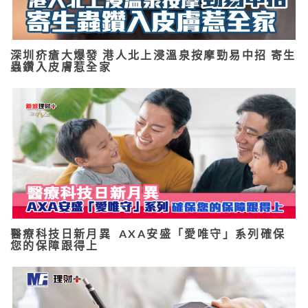
深圳疥瘡大爆發 港人北上浸溫泉按摩勁易中招 寄生
蟲鑽入皮膚惹全家
醫療科技日新月異 AXA安盛「愛唯守」系列確保
您的保障跟得上