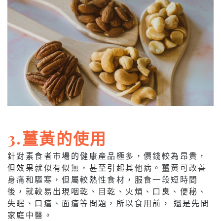
3.薑黃的使用
針對素食者巿場的健康產品極多，價錢較為昂貴，
但效果就似有似無，甚至引起其他病。薑黃可改善
身痛和驅寒，但屬較熱性食材，服食一段短時間
後，就較易出現咽乾、目乾、火煩、口臭、便秘、
失眠、口瘡、面瘡等問題，所以食用前， 還是先問
家庭中醫。