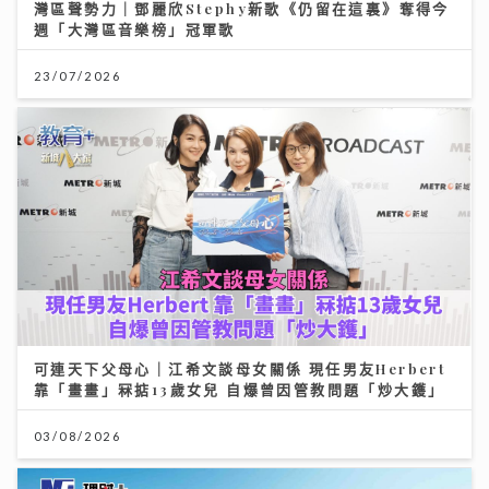
灣區聲勢力｜鄧麗欣Stephy新歌《仍留在這裏》奪得今
週「大灣區音樂榜」冠軍歌
23/07/2026
可連天下父母心｜江希文談母女關係 現任男友Herbert
靠「畫畫」冧掂13歲女兒 自爆曾因管教問題「炒大鑊」
03/08/2026