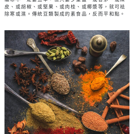
皮、或胡椒、或堅果、或肉桂、或椰漿等，就可袪
除寒或濕。傳統豆類製成的素食品，反而平和點。