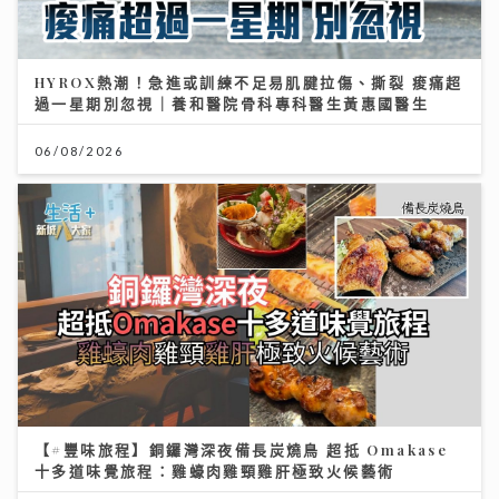
HYROX熱潮！急進或訓練不足易肌腱拉傷、撕裂 痠痛超
過一星期別忽視｜養和醫院骨科專科醫生黃惠國醫生
06/08/2026
【#豐味旅程】銅鑼灣深夜備長炭燒鳥 超抵 Omakase
十多道味覺旅程：雞蠔肉雞頸雞肝極致火候藝術