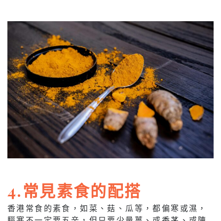
4.常見素食的配搭
香港常食的素食，如菜、菇、瓜等，都偏寒或濕，
驅寒不一定要五辛，但只要少量薑、或香茅、或陳