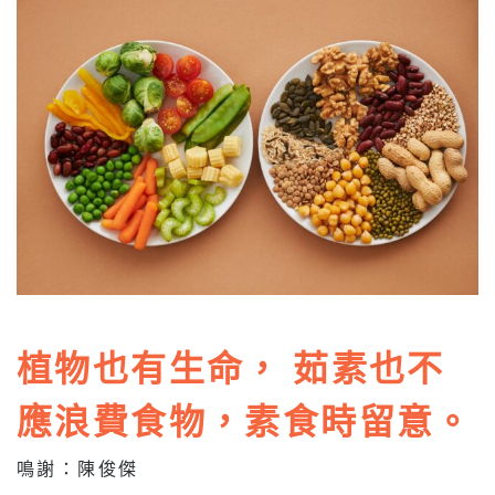
植物也有生命， 茹素也不
應浪費食物，素食時留意。
鳴謝：陳俊傑