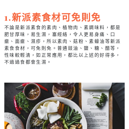
1.新派素食材可免則免
不論是新派素食的素肉、植物肉、素調味料，都是
肥甘厚味，易生濕，塞經絡，令人更易身痛、口
瘡、面瘡、濕疹，所以素肉、菇粉、素蠔油等新派
素食食材，可免則免。普通豉油、鹽、糖、醋等，
性味較輕清，如正常應用，都比以上述的好得多，
不過過食都會生濕。