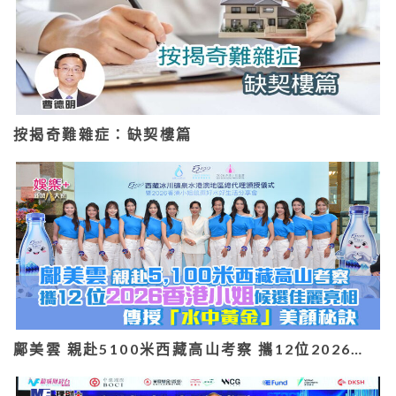
按揭奇難雜症：缺契樓篇
鄺美雲 親赴5100米西藏高山考察 攜12位2026…