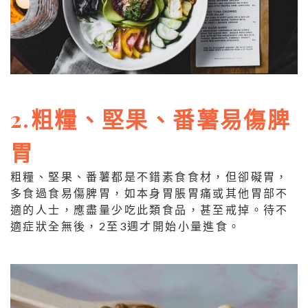
2.粗糧、堅果、番薯易傷脾
胃
粗糧、堅果、番薯都是不錯素食食材，但卻礙胃，
多食過食易傷脾胃，如本身胃脹胃痛或其他胃部不
適的人士，應盡量少吃此類食品，甚至戒掉。待不
適症狀全無後，2至3週才開始小量進食。