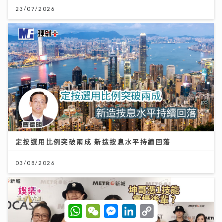
23/07/2026
定按選用比例突破兩成 新造按息水平持續回落
03/08/2026
W
W
M
L
C
h
e
e
i
o