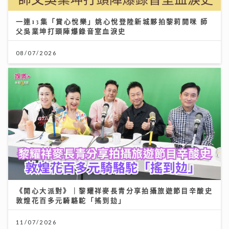
一連13集「賞心悅樂」姚心悅登陸新城夥拍黎莉開咪 師
父吳業坤打頭陣爆錄音室血淚史
08/07/2026
《開心大派對》｜黎耀祥麥長青分享拍攝旅遊節目辛酸史
敦煌花百多元騎駱駝「搖到攰」
11/07/2026