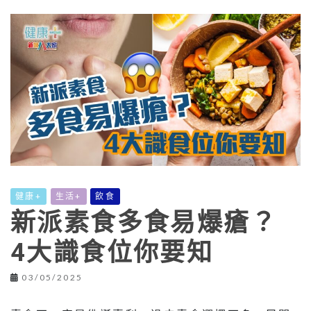
健康+
生活+
飲食
新派素食多食易爆瘡？
4大識食位你要知
03/05/2025