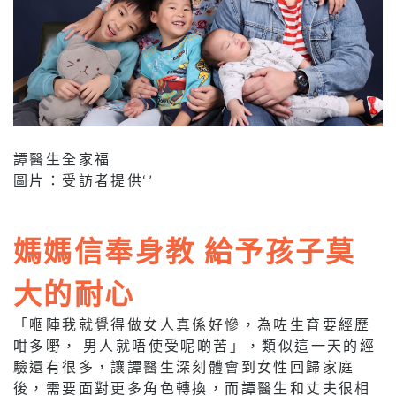
譚醫生全家福
圖片：受訪者提供‘’
媽媽信奉身教 給予孩子莫
大的耐心
「嗰陣我就覺得做女人真係好慘，為咗生育要經歷
咁多嘢， 男人就唔使受呢啲苦」，類似這一天的經
驗還有很多，讓譚醫生深刻體會到女性回歸家庭
後，需要面對更多角色轉換，而譚醫生和丈夫很相