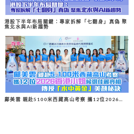
港股下半年布局關鍵：專家拆解「七翻身」真偽 聚
焦北水與AI新趨勢
鄺美雲 親赴5100米西藏高山考察 攜12位2026…