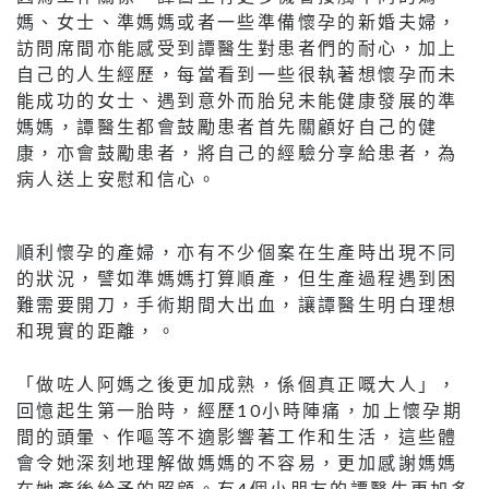
媽、女士、準媽媽或者一些準備懷孕的新婚夫婦，
訪問席間亦能感受到譚醫生對患者們的耐心，加上
自己的人生經歷，每當看到一些很執著想懷孕而未
能成功的女士、遇到意外而胎兒未能健康發展的準
媽媽，譚醫生都會鼓勵患者首先關顧好自己的健
康，亦會鼓勵患者，將自己的經驗分享給患者，為
病人送上安慰和信心。
順利懷孕的產婦，亦有不少個案在生產時出現不同
的狀況，譬如準媽媽打算順產，但生產過程遇到困
難需要開刀，手術期間大出血，讓譚醫生明白理想
和現實的距離，。
「做咗人阿媽之後更加成熟，係個真正嘅大人」，
回憶起生第一胎時，經歷10小時陣痛，加上懷孕期
間的頭暈、作嘔等不適影響著工作和生活，這些體
會令她深刻地理解做媽媽的不容易，更加感謝媽媽
在她產後給予的照顧。有4個小朋友的譚醫生更加多