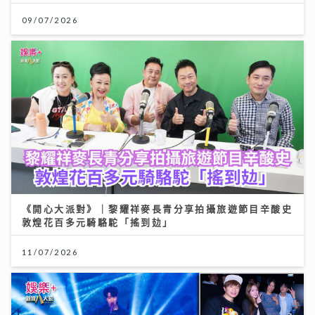
09/07/2026
《開心大派對》｜黎耀祥麥長青分享拍攝旅遊節目辛酸史
敦煌花百多元騎駱駝「搖到攰」
11/07/2026