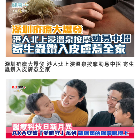
深圳疥瘡大爆發 港人北上浸溫泉按摩勁易中招 寄生
蟲鑽入皮膚惹全家