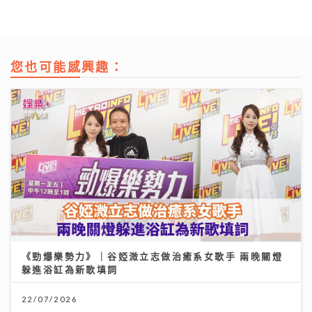
您也可能感興趣：
《勁爆樂勢力》｜谷婭溦立志做治癒系女歌手 兩晚關燈
躲進浴缸為新歌填詞
22/07/2026