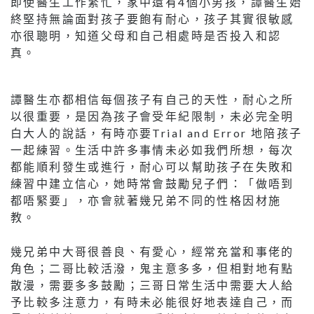
即使醫生工作繁忙，家中還有4個小男孩，譚醫生始
終堅持無論面對孩子要飽有耐心，孩子其實很敏感
亦很聰明，知道父母和自己相處時是否投入和認
真。
譚醫生亦都相信每個孩子有自己的天性，耐心之所
以很重要，是因為孩子會受年紀限制，未必完全明
白大人的說話，有時亦要Trial and Error 地陪孩子
一起練習。生活中許多事情未必如我們所想，每次
都能順利發生或進行，耐心可以幫助孩子在失敗和
練習中建立信心，她時常會鼓勵兒子們：「做唔到
都唔緊要」，亦會就著幾兄弟不同的性格因材施
教。
幾兄弟中大哥很善良、有愛心，經常充當和事佬的
角色；二哥比較活潑，鬼主意多多，但相對地有點
散漫，需要多多鼓勵；三哥日常生活中需要大人給
予比較多注意力，有時未必能很好地表達自己，而