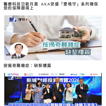
醫療科技日新月異 AXA安盛「愛唯守」系列確保
您的保障跟得上
按揭奇難雜症：缺契樓篇