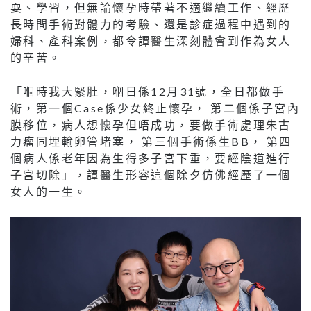
耍、學習，但無論懷孕時帶著不適繼續工作、經歷
長時間手術對體力的考驗、還是診症過程中遇到的
婦科、產科案例，都令譚醫生深刻體會到作為女人
的辛苦。
「嗰時我大緊肚，嗰日係12月31號，全日都做手
術，第一個Case係少女終止懷孕， 第二個係子宮內
膜移位，病人想懷孕但唔成功，要做手術處理朱古
力瘤同埋輸卵管堵塞， 第三個手術係生BB， 第四
個病人係老年因為生得多子宮下垂，要經陰道進行
子宮切除」，譚醫生形容這個除夕仿佛經歷了一個
女人的一生。