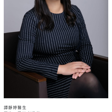
譚靜婷醫生