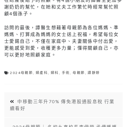
謝奶奶的幫忙，在她和丈夫工作繁忙時經常幫忙照
顧4個孫子。
訪問的最後，譚醫生想藉著母親節為各位媽媽、準
媽媽、打算成為媽媽的女士送上祝福，希望每位女
士愛錫自己，不僅在家庭中、夫妻關係中付出愛，
更能感受到愛，收穫更多力量；懂得關顧自己，亦
可以更好地照顧家庭。
2024母親節
,
婦產科
,
婦科
,
手術
,
母親節
,
譚靜婷
中移動三年升70% 傳免港股通股息稅 行業
續看好
2024母親節｜ 名校九真校長李伊瑩 承傳媽媽