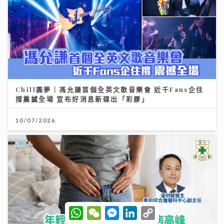
Chill圓夢｜馮允謙首個全英文歌音樂會 近千Fans企住
撐震撼全場 宣布好消息新碟出「彩膠」
10/07/2026
W
W
M
L
C
h
e
e
i
o