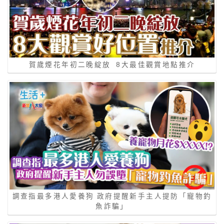
賀歲煙花年初二晚綻放 8大最佳觀賞地點推介
調查指最多港人愛養狗 政府提醒新手主人提防「寵物釣
魚詐騙」