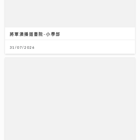
31/07/2026
世界盃決賽｜Honey Punch x N5自帶睇波「女團法
則」 邊隊咁有眼光All-in西班牙？