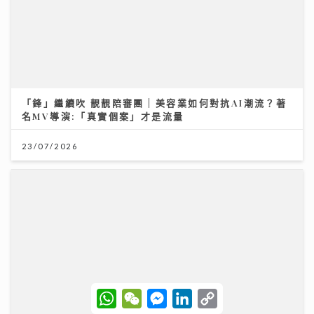
「鋒」繼續吹 靚靚陪審團 | 美容業如何對抗AI潮流？著
名MV導演:「真實個案」才是流量
23/07/2026
W
W
M
L
C
h
e
e
i
o