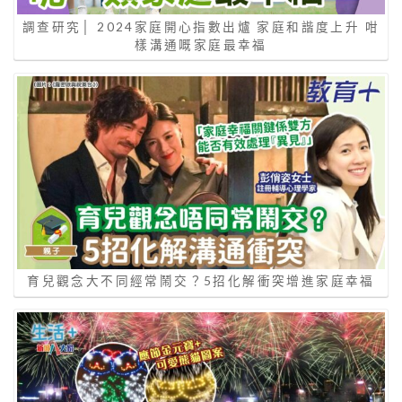
調查研究│ 2024家庭開心指數出爐 家庭和諧度上升 咁
樣溝通嘅家庭最幸福
育兒觀念大不同經常鬧交？5招化解衝突增進家庭幸福