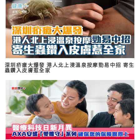
深圳疥瘡大爆發 港人北上浸溫泉按摩勁易中招 寄生
蟲鑽入皮膚惹全家