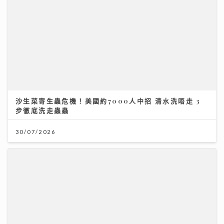
沙生菜寄生蟲危機！美國約7000人中招 清水洗唔走 3
步徹底洗走蟲蟲
30/07/2026