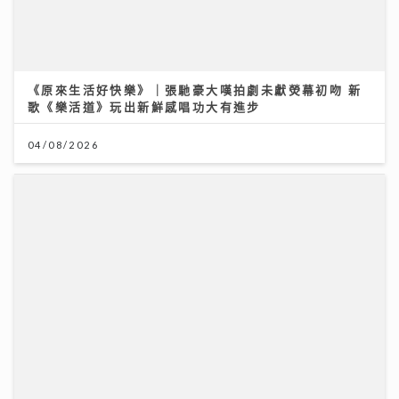
《原來生活好快樂》｜張馳豪大嘆拍劇未獻熒幕初吻 新
歌《樂活道》玩出新鮮感唱功大有進步
04/08/2026
馬會支持穗港青少年籃球精英交流 拓闊新一代視野 促進