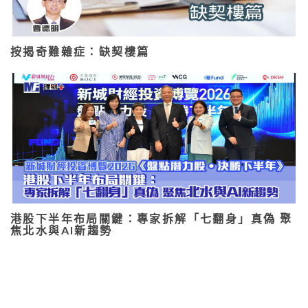
按揭奇難雜症：缺契樓篇
港股下半年布局關鍵：專家拆解「七翻身」真偽 聚
焦北水與AI新趨勢