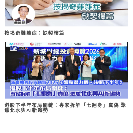
按揭奇難雜症：缺契樓篇
港股下半年布局關鍵：專家拆解「七翻身」真偽 聚
焦北水與AI新趨勢