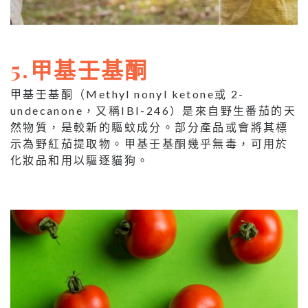
5.
甲基壬基酮
甲基壬基酮（Methyl nonyl ketone或 2-
undecanone，又稱IBI-246）是來自野生番茄的天
然物質，是較新的驅蚊成分。部分產品或會將其標
示為野紅茄提取物。甲基壬基酮幾乎無毒，可用於
化妝品和用以驅逐貓狗。