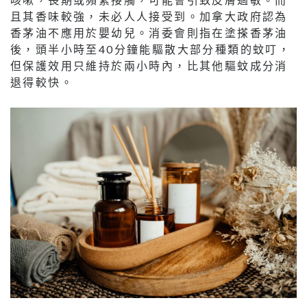
且其香味較強，未必人人接受到。加拿大政府認為
香茅油不應用於嬰幼兒。消委會則指在塗搽香茅油
後，頭半小時至40分鐘能驅散大部分種類的蚊叮，
但保護效用只維持於兩小時內，比其他驅蚊成分消
退得較快。