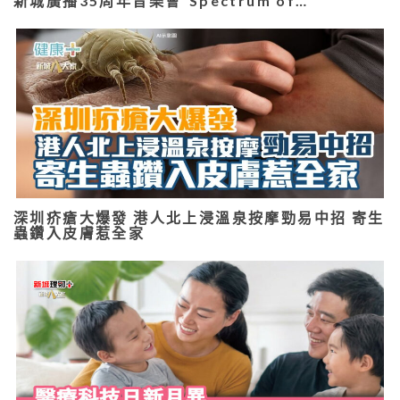
新城廣播35周年音樂會“Spectrum of…
深圳疥瘡大爆發 港人北上浸溫泉按摩勁易中招 寄生
蟲鑽入皮膚惹全家