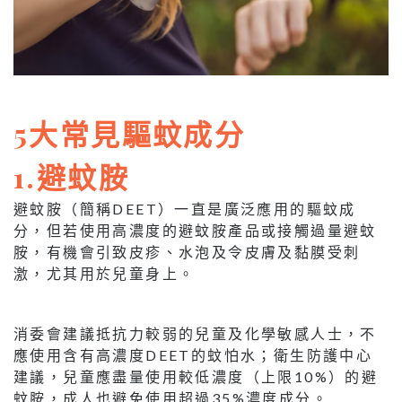
5大常見驅蚊成分
1.避蚊胺
避蚊胺（簡稱DEET）一直是廣泛應用的驅蚊成
分，但若使用高濃度的避蚊胺產品或接觸過量避蚊
胺，有機會引致皮疹、水泡及令皮膚及黏膜受刺
激，尤其用於兒童身上。
消委會建議抵抗力較弱的兒童及化學敏感人士，不
應使用含有高濃度DEET的蚊怕水；衛生防護中心
建議，兒童應盡量使用較低濃度（上限10%）的避
蚊胺，成人也避免使用超過35%濃度成分。