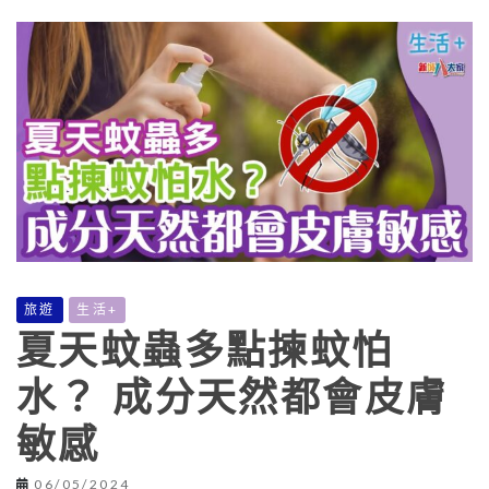
旅遊
生活+
夏天蚊蟲多點揀蚊怕
水？ 成分天然都會皮膚
敏感
06/05/2024