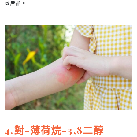
蚊產品。
4.對-薄荷烷-3,8二醇