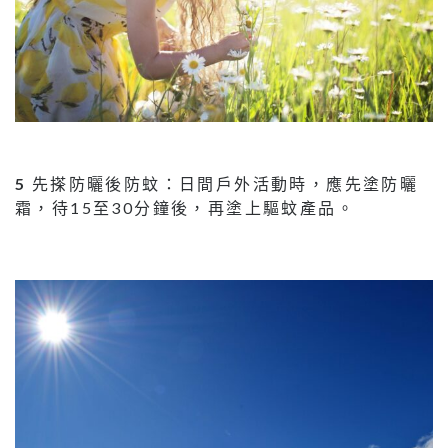
5
先搽防曬後防蚊：日間戶外活動時，應先塗防曬
霜，待15至30分鐘後，再塗上驅蚊產品。