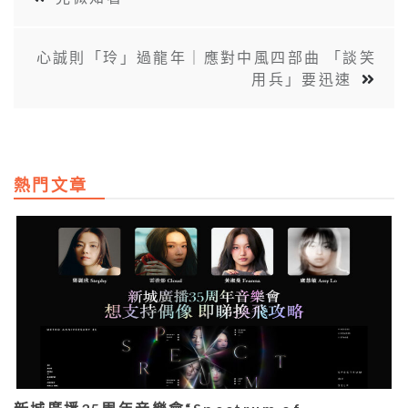
心誠則「玲」過龍年｜應對中風四部曲 「談笑
⽤兵」要迅速
熱門文章