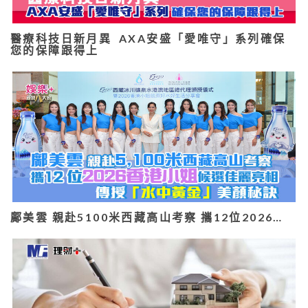
醫療科技日新月異 AXA安盛「愛唯守」系列確保
您的保障跟得上
鄺美雲 親赴5100米西藏高山考察 攜12位2026…