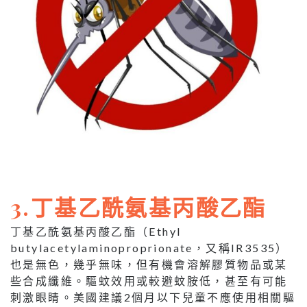
3.丁基乙酰氨基丙酸乙酯
丁基乙酰氨基丙酸乙酯（Ethyl
butylacetylaminoproprionate，又稱IR3535）
也是無色，幾乎無味，但有機會溶解膠質物品或某
些合成纖維。驅蚊效用或較避蚊胺低，甚至有可能
刺激眼睛。美國建議2個月以下兒童不應使用相關驅