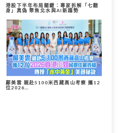
港股下半年布局關鍵：專家拆解「七翻
身」真偽 聚焦北水與AI新趨勢
鄺美雲 親赴5100米西藏高山考察 攜12
位2026…