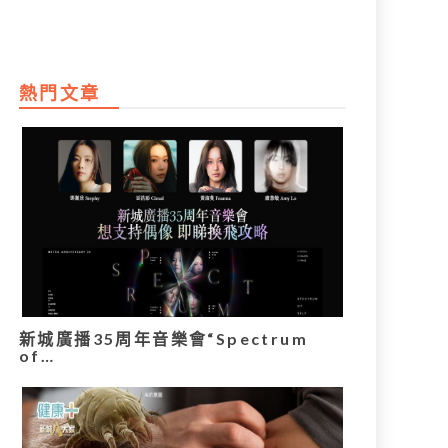
熱門文章
新城廣播35周年音樂會“Spectrum
of…