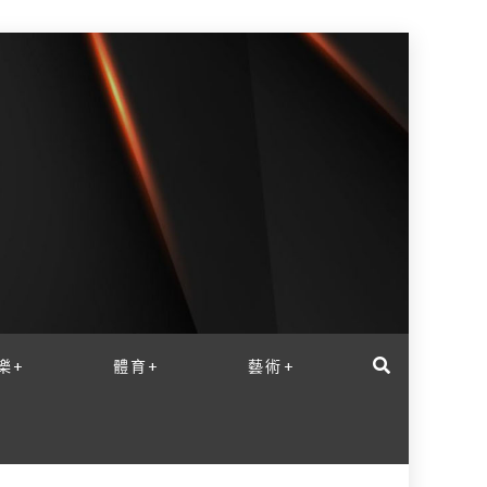
樂+
體育+
藝術+