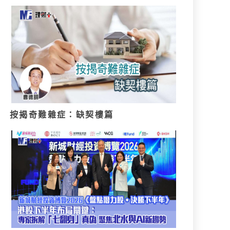
按揭奇難雜症：缺契樓篇