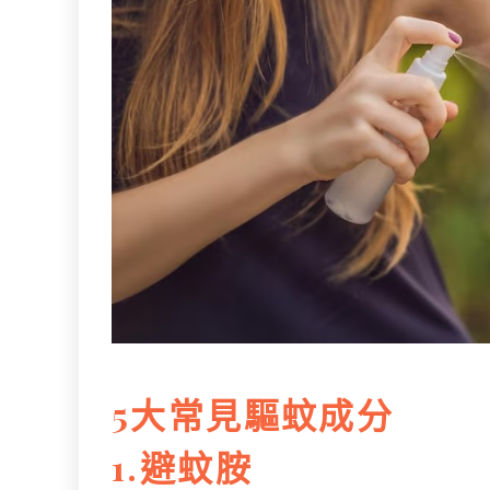
5大常見驅蚊成分
1.避蚊胺