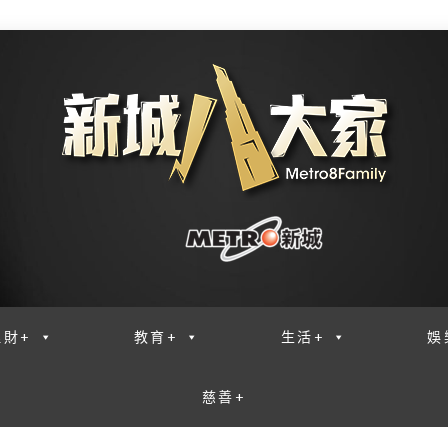
理財+
教育+
生活+
娛
慈善+