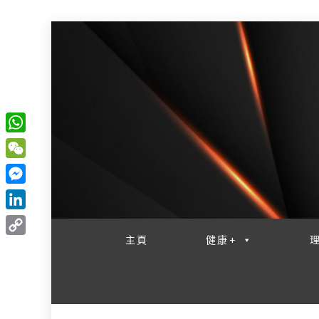
W
一網睇盡 八家大成
h
W
a
e
M
t
C
e
L
s
h
s
i
主頁
健康+
A
C
a
s
n
p
o
t
e
k
p
p
n
e
y
g
d