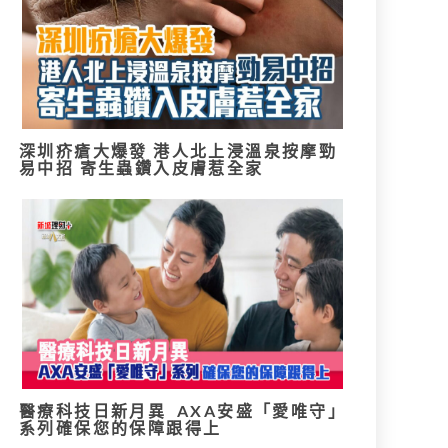
深圳疥瘡大爆發 港人北上浸溫泉按摩勁
易中招 寄生蟲鑽入皮膚惹全家
醫療科技日新月異 AXA安盛「愛唯守」
系列確保您的保障跟得上