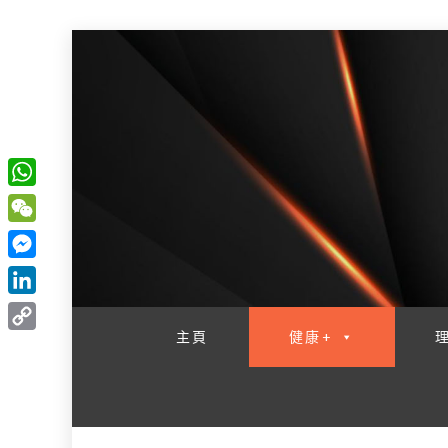
W
一網睇盡 八家大成
h
W
a
e
M
t
C
e
L
s
h
s
i
主頁
健康+
A
C
a
s
n
p
o
t
e
k
p
p
n
e
y
g
d