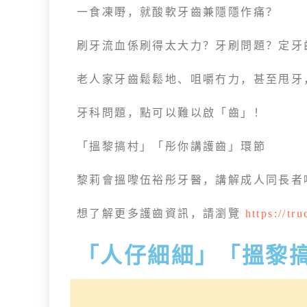
一食凍嘢，就酸軟牙齒兼隱隱作痛？
刷牙流血係刷得太大力？牙刷問題？定牙
老人家牙齒鬆鬆地、咀嚼冇力，甚至甩牙
牙科問題，點可以難以啟「齒」！
「搵黎搞村」「彤你講護齒」環節
黎莉會搵嚟伍裕彤牙醫，講解成人同長者
想了解更多護齒資訊，請瀏覽
https://tr
「人仔細細」「搵黎