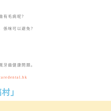
齒有毛病呢？
，係咪可以避免？
嘅牙齒健康問題
。
ucaredental.hk
搞村」