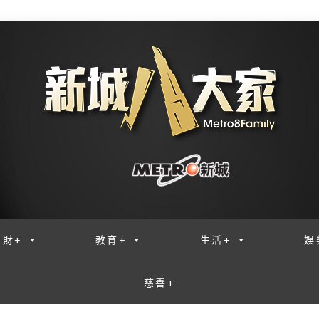
理財+
教育+
生活+
娛
慈善+