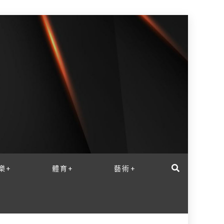
樂+
體育+
藝術+