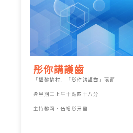
彤你講護齒
「
搵黎搞村
」「彤你講護齒」環節
逢星期
二上午十點四十八分
主持黎莉、伍裕彤牙醫