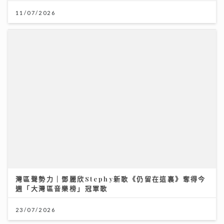
11/07/2026
定按選用比例突破兩成 新造按息水平持續回落
03/08/2026
灣區聲勢力｜鄧麗欣Stephy新歌《仍留在這裏》奪得今
週「大灣區音樂榜」冠軍歌
23/07/2026