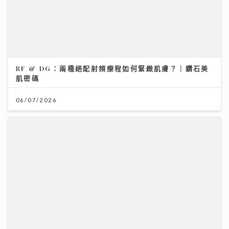
《勁爆樂勢力》｜黃淑蔓盼台慶音樂會唱新歌《Hey
Feanna》 新歌碌爆人緣卡鄭伊健馮允謙 Serrini 豪華
加持
RF & DG：兩種絕配射頻療程如何緊緻肌膚？｜鑽石美
肌密碼
31/07/2026
06/07/2026