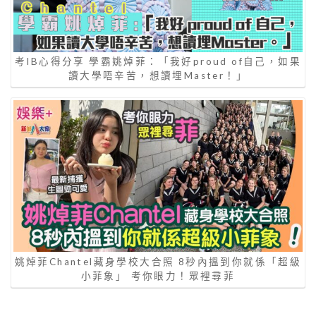
考IB心得分享 學霸姚焯菲：「我好proud of自己，如果
讀大學唔辛苦，想讀埋Master！」
姚焯菲Chantel藏身學校大合照 8秒內搵到你就係「超級
小菲象」 考你眼力！眾裡尋菲