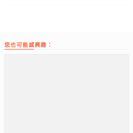
您也可能感興趣：
資產防禦與跨市場實戰： 加息與減息對金價的影響 如何
利用跨市場ETF策略與黃金配置