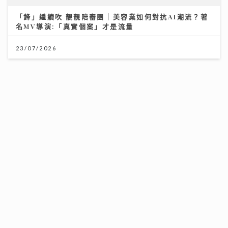
「鋒」繼續吹 靚靚陪審團 | 美容業如何對抗AI潮流？著
12/07/2026
名MV導演:「真實個案」才是流量
23/07/2026
DSE明日放榜｜今屆誕生24名狀元 當中11人是超級狀元
14/07/2026
央視踢爆「劇毒養生茶」！服用3毫克可致死 網售生附子
偽裝農產品釀多宗中毒個案