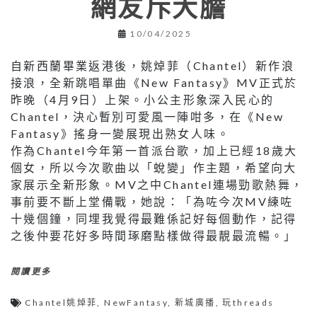
網友斥大膽
10/04/2025
自新西蘭畢業返港後，姚焯菲（Chantel）新作浪
接浪，全新跳唱單曲《New Fantasy》MV正式於
昨晚（4月9日）上架。小公主形象深入民心的
Chantel，決心暫別可愛風一陣咁多，在《New
Fantasy》搖身一變展現出熟女人味。
作為Chantel今年第一首派台歌，加上已經18歲大
個女，所以今次歌曲以「蛻變」作主題，希望向大
家展示全新形象。MV之中Chantel連場勁歌熱舞，
事前要不斷上堂備戰，她說：「為咗今次MV練咗
十幾個鐘，同埋我覺得最難係記好每個動作，記得
之後仲要花好多時間琢磨點樣做得最靚最流暢。」
閱讀更多
Chantel姚焯菲
,
NewFantasy
,
新城廣播
,
玩threads