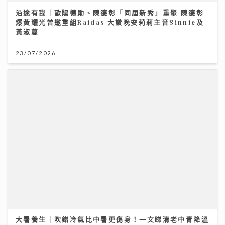
cosplay「我愛羅」 Jacky Fan細個被怪獸嚇親 反成
「拉打迷」
沿途有我｜歐陽德勛、陳德彰「同屆新秀」重聚 陳德彰
爆黃耀光曾邀重組Raidas 大讚晚安莉莉主音Sinnie及
黃淑蔓
26/07/2026
23/07/2026
MC張天賦演唱會跳唱脫胎換骨 紅館舞台向母親告白 萬
人感動見證
大暑養生｜吹錯冷氣比中暑更傷身！一文睇清老中青降溫