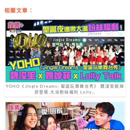
相關文章：
YOHO《Jingle Dreams: 聖誕玩樂舞台秀》 魏浚笙姚焯
菲登場 大派粉絲福利 Lolly…