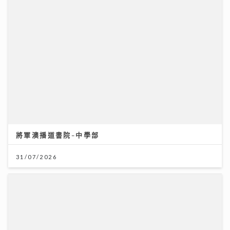
美心月餅｜美心麻辣牛肉、XO醬豬肉月餅、COVA黑芝
麻 全新口味挑戰味蕾 直擊流心奶黃製作
27/07/2026
將軍澳播道書院-中學部
31/07/2026