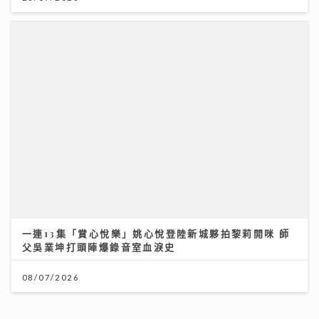
夏秋交接困擾肌膚 應對醣化羰基化有辦法｜鑽石美肌密
碼
一連13集「賞心悅樂」姚心悅登陸新城夥拍黎莉開咪 師
父吳業坤打頭陣爆錄音室血淚史
03/08/2026
08/07/2026