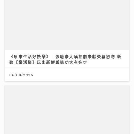
央視踢爆「劇毒養生茶」！服用3毫克可致死 網售生附子
偽裝農產品釀多宗中毒個案
《原來生活好快樂》｜張馳豪大嘆拍劇未獻熒幕初吻 新
30/07/2026
歌《樂活道》玩出新鮮感唱功大有進步
04/08/2026