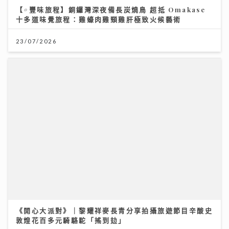
【#豐味旅程】銅鑼灣深夜備長炭燒鳥 超抵 Omakase
07/07/2026
十多道味覺旅程：雞蠔肉雞頸雞肝極致火候藝術
23/07/2026
193宣傳新歌《呆等》吐露半年心聲：學會放下執著 靠
兄弟理性分析走出偏激
《開心大派對》｜黎耀祥麥長青分享拍攝旅遊節目辛酸史
10/07/2026
敦煌花百多元騎駱駝「搖到攰」