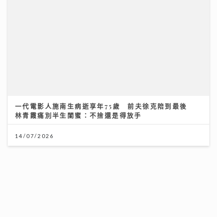
可連天下父母心｜江希文談母女關係 現任男友Herbert
靠「畫畫」冧掂13歲女兒 自爆曾因管教問題「炒大鑊」
一代電影人施南生病逝享年75歲 前夫徐克陪到最後
林青霞痛別半生閨蜜：不捨還是得放手
03/08/2026
14/07/2026