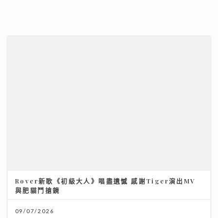
30/07/2026
《寵愛您》｜葉巧琳親揭變身100%貓奴歷程 瞓覺被咬
頭髮無奈要戴頭套
08/07/2026
Rover新歌《初級大人》唱盡遺憾 感謝Tiger演出MV
與肥貓鬥搶鏡
09/07/2026