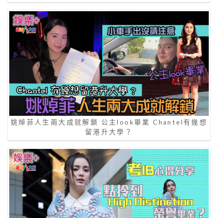
姚焯菲人生兩大成就解鎖 公主look畢業 Chantel有幾想
留港升大學？