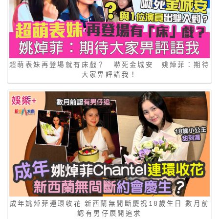
超萌表妹再登場就有床戲？ 嚇死金城安 姚焯菲：期待
大家畀評語我！
成年姚焯菲連環收花 新西蘭無間斷慶祝18歲生日 數月前
認有男仔展開追求