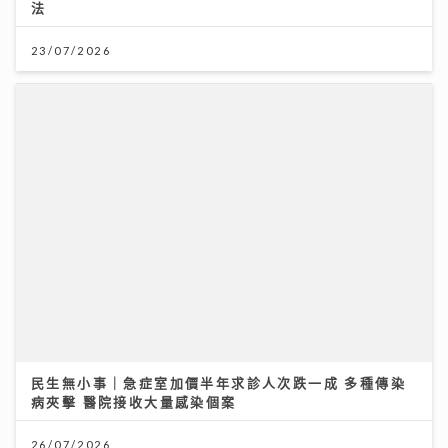
法
08/07/2026
23/07/2026
財知大道｜六歐洲勁旅即將來港 首場門票已售逾3萬張
強調「期望管理」球星或陣容不全
民生無小事｜急症室加價半年求診人次跌一成 多種傳染
病夾擊 醫院接收大量感染個案
28/07/2026
26/07/2026