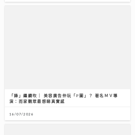
民生無小事｜安老政策面臨挑戰 管浩鳴倡善用大灣區及
樂齡科技
19/07/2026
「鋒」繼續吹 | 美容廣告仲玩「P圖」？ 著名ＭＶ導
演：而家觀眾最想睇真實感
16/07/2026