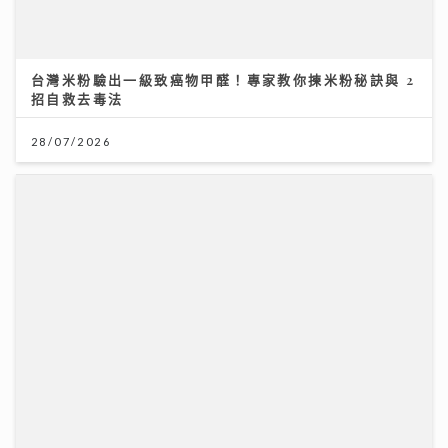
醫療科技日新月異 AXA安盛「愛唯守」系列確保您的保
障跟得上
台灣米粉驗出一級致癌物甲醛！專家教你揀米粉秘訣與 2
招自救去毒法
24/07/2026
28/07/2026
動漫節2026｜TELLER自爆F.1被姐姐鏟髮染紅頭