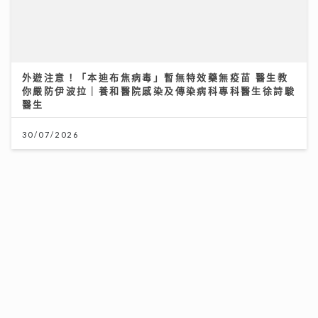
世界盃決賽｜球迷逼爆黃埔美食坊直擊西班牙奪冠 300
吋巨型大屏幕睇入球勁震撼
外遊注意！「本迪布焦病毒」暫無特效藥無疫苗 醫生教
你嚴防伊波拉｜養和醫院感染及傳染病科專科醫生徐詩駿
20/07/2026
醫生
30/07/2026