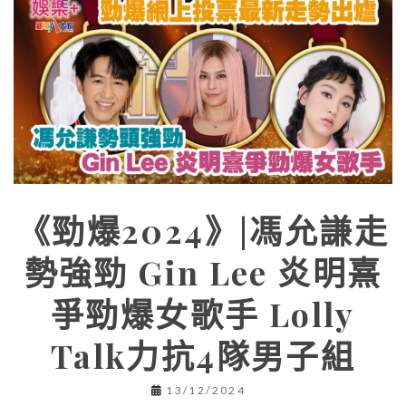
《勁爆2024》|馮允謙走
勢強勁 Gin Lee 炎明熹
爭勁爆女歌手 Lolly
Talk力抗4隊男子組
13/12/2024