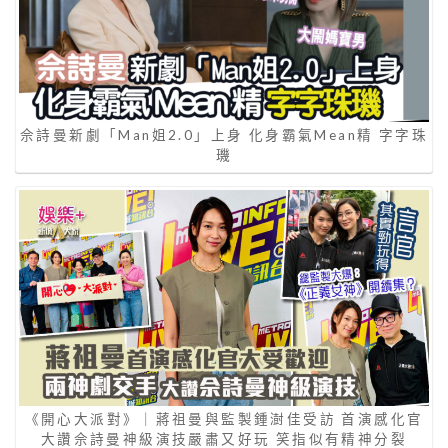
佘詩曼新劇「Man姐2.0」上身 化身霸氣Mean精 字字珠
璣
《開心大派對》｜蔣祖曼與監製鍾澍佳受訪 首演感化官
大讚佘詩曼神級演技嚴肅又好玩 笑指似有精神分裂