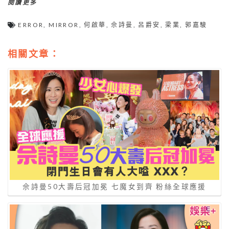
閱讀更多
ERROR
,
MIRROR
,
何啟華
,
佘詩曼
,
呂爵安
,
梁業
,
郭嘉駿
相關文章：
佘詩曼50大壽后冠加冕 七魔女到齊 粉絲全球應援