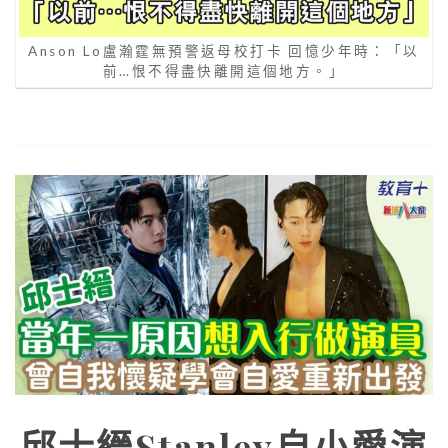
Anson Lo盧瀚霆無預警返母校打卡 回憶少年時：「以
前…恨不得盡快離開這個地方。」
邱士縉Stanley自小愛演