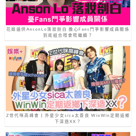
花姐逼供AnsonLo落妝剖白 擔心Fans鬥爭影響成員關係
到底組合唔會唔繼續？
Z世代咪高峰會 | 外星少女sica太善良 WinWin定期返鄉
下深造XX？