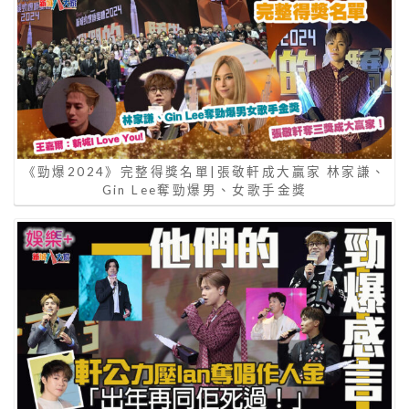
《勁爆2024》完整得獎名單|張敬軒成大贏家 林家謙、
Gin Lee奪勁爆男、女歌手金獎