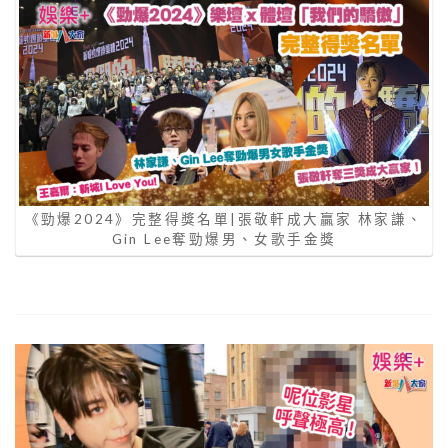
《勁爆2024》完整得獎名單|張敬軒成大贏家 林家謙、
Gin Lee奪勁爆男、女歌手金獎