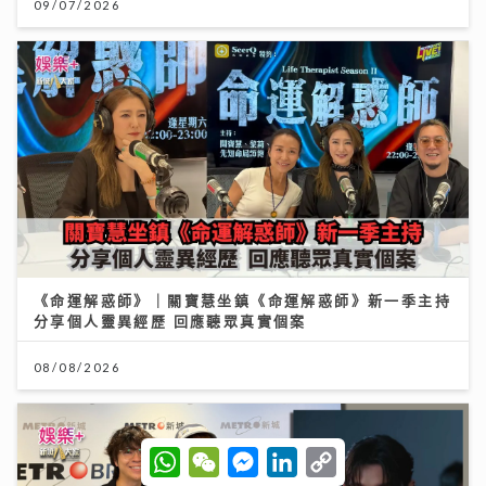
09/07/2026
《命運解惑師》｜關寶慧坐鎮《命運解惑師》新一季主持
分享個人靈異經歷 回應聽眾真實個案
08/08/2026
W
W
M
L
C
h
e
e
i
o