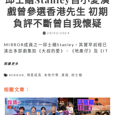
戲曾參選香港先生 初期
負評不斷曾自我懷疑
28/02/2024
MIRROR成員之一邱士縉Stanley，其實早前經已
演出多部劇集如《大叔的愛》、《地產仔》及《IT
閱讀更多
MIRROR
,
明星成長
,
本地升學
,
演員
,
邱士縉
相關文章：