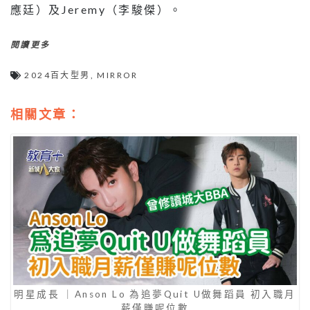
應廷）及Jeremy（李駿傑）。
閱讀更多
2024百大型男
,
MIRROR
相關文章：
明星成長 ｜Anson Lo 為追夢Quit U做舞蹈員 初入職月
薪僅賺呢位數