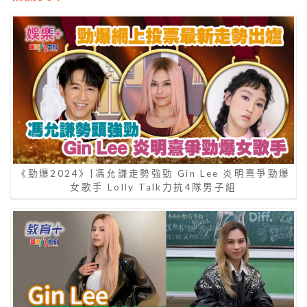
《勁爆2024》|馮允謙走勢強勁 Gin Lee 炎明熹爭勁爆
女歌手 Lolly Talk力抗4隊男子組