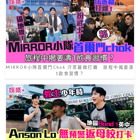
MIRROR小隊首爾鬥Chok 汗蒸幕做打雜 旅程中揭姜濤
1飲食習慣？