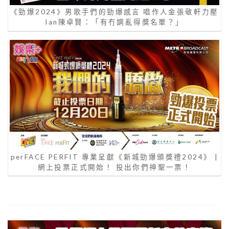
《勁爆2024》男歌手們的勁爆感言 唱作人金張敬軒力壓
Ian陳卓賢：「有冇調亂得獎名單？」
perFACE PERFIT 專業呈獻《新城勁爆頒獎禮2024》 |
網上投票正式開始！ 投出你們神聖一票！