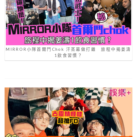
MIRROR小隊首爾鬥Chok 汗蒸幕做打雜 旅程中揭姜濤
1飲食習慣？