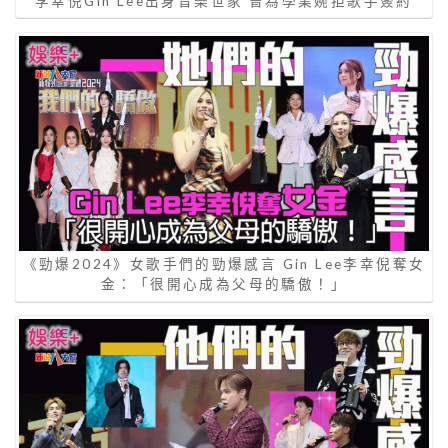
李幸倪Gin Lee出身音樂世家 曾為學業婉拒歌手簽約
《勁爆2024》女歌手們的勁爆感言 Gin Lee李幸倪奪女
金：「很開心成為父母的驕傲！」