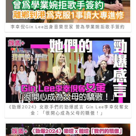
李幸倪Gin Lee出身音樂世家 曾為學業婉拒歌手簽約
《勁爆2024》女歌手們的勁爆感言 Gin Lee李幸倪奪女
金：「很開心成為父母的驕傲！」