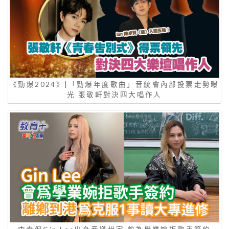
《勁爆2024》|「勁爆年度歌曲」音統會內部投票走勢曝
光 張敬軒對決四大唱作人