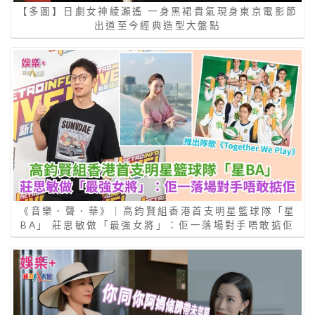
【多圖】日劇女神綾瀨遙 一身黑裙貴氣現身東京電影節
出道至今經典造型大盤點
《音樂．聲．華》｜高鈞賢組香港首支明星籃球隊「星
BA」 莊思敏做「最強女將」：佢一落場對手唔敢掂佢