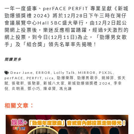
一年一度盛事、perFACE PERFIT 專業呈獻《新城
勁爆頒獎禮 2024》將於12月28日下午三時在灣仔
會議展覽中心Hall 5BC盛大舉行，由12月2日起公
開網上投票後，樂迷反應相當踴躍，經過9天激烈的
網上投票，到今日(12月11日)為止，「勁爆男女歌
手」及「組合獎」領先名單率先揭曉！
閱讀更多
Dear Jane
,
ERROR
,
Lolly Talk
,
MIRROR
,
P1X3L
,
perFACE
,
PERFIT
,
sica
,
勁爆樂隊
,
勁爆男歌手
,
姚焯菲
,
張天
賦
,
張敬軒
,
張馳豪
,
新城八大家
,
新城勁爆頒獎禮 2024
,
李幸
倪
,
炎明熹
,
鄧小巧
,
陳卓賢
,
馮允謙
相關文章：