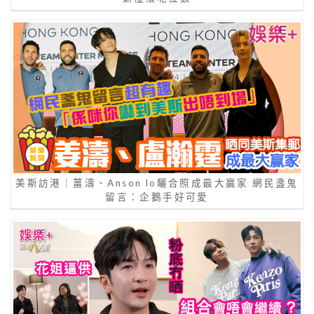
美斯訪港｜薑濤、Anson lo曬合照成最大贏家 網民盞鬼
留言：企鵝手好可愛