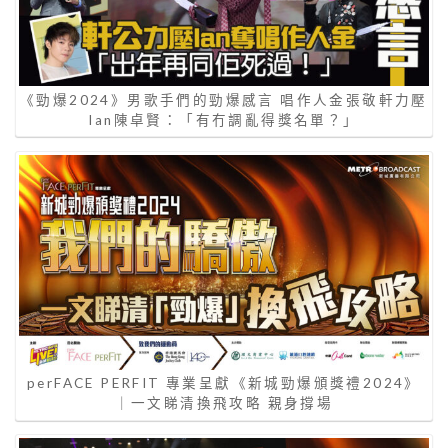
《勁爆2024》男歌手們的勁爆感言 唱作人金張敬軒力壓
Ian陳卓賢：「有冇調亂得獎名單？」
perFACE PERFIT 專業呈獻《新城勁爆頒獎禮2024》
｜一文睇清換飛攻略 親身撐場