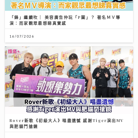
「鋒」繼續吹 | 美容廣告仲玩「P圖」？ 著名ＭＶ導
演：而家觀眾最想睇真實感
16/07/2026
Rover新歌《初級大人》唱盡遺憾 感謝Tiger演出MV
與肥貓鬥搶鏡