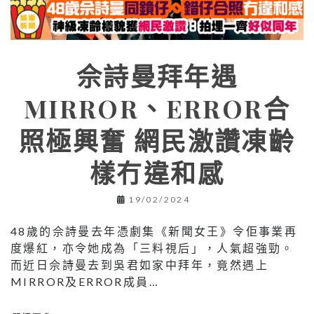
佘詩曼拜年遇
MIRROR、ERROR合
照極興奮 網民激讚凍齡
樣冇違和感
19/02/2024
48歲的佘詩曼去年憑劇集《新聞女王》令佢事業再
度爆紅，亦令她成為「三料視后」，人氣超強勁。
而近日佘詩曼去到吳君如家中拜年，竟然遇上
MIRROR及ERROR成員…