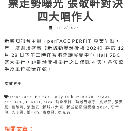
票走勢曝光 張敬軒對決
四大唱作人
24/12/2024
新城知訊台主辦、perFACE PERFIT 專業呈獻，一
年一度樂壇盛事《新城勁爆頒獎禮 2024》將於 12
月 28 日下午三時在香港會議展覽中心 Hall 5BC
盛大舉行，距離頒獎禮舉行之日僅餘 4 天，各位歌
手及單位如箭在弦。
閱讀更多
Dear Jane
,
ERROR
,
Lolly Talk
,
MIRROR
,
P1X3L
,
perFACE
,
PERFIT
,
sica
,
勁爆樂隊
,
勁爆男歌手
,
姚焯菲
,
張天
賦
,
張敬軒
,
張馳豪
,
新城八大家
,
新城勁爆頒獎禮 2024
,
李幸
倪
,
炎明熹
,
鄧小巧
,
陳卓賢
,
馮允謙
相關文章：