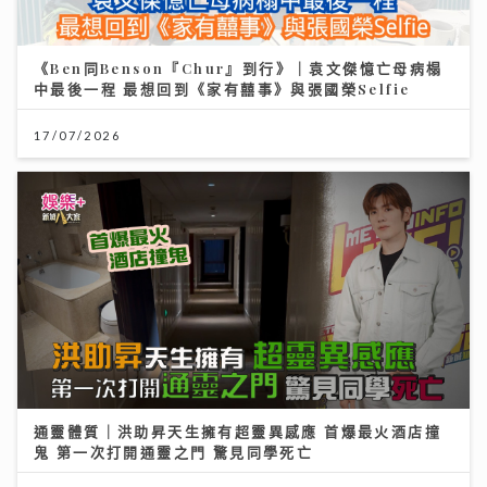
《Ben同Benson『Chur』到行》｜袁文傑憶亡母病榻
中最後一程 最想回到《家有囍事》與張國榮Selfie
17/07/2026
通靈體質｜洪助昇天生擁有超靈異感應 首爆最火酒店撞
鬼 第一次打開通靈之門 驚見同學死亡