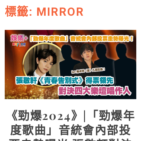
標籤:
MIRROR
《勁爆2024》|「勁爆年
度歌曲」音統會內部投