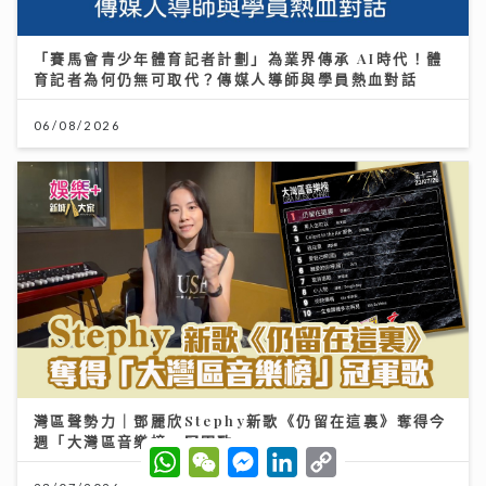
「賽馬會青少年體育記者計劃」為業界傳承 AI時代！體
育記者為何仍無可取代？傳媒人導師與學員熱血對話
06/08/2026
灣區聲勢力｜鄧麗欣Stephy新歌《仍留在這裏》奪得今
週「大灣區音樂榜」冠軍歌
W
W
M
L
C
h
e
e
i
o