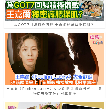
為GOT7回歸積極備戰 王嘉爾秘密減肥操肌？
王嘉爾《Feeling Lucky》大受歡迎 連續兩周登上「新
城歌曲播放榜」冠軍寶座