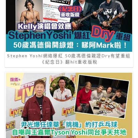
Stephen Yoshi網絡爆紅 50歲馮德倫親證Dry有望重組
《紀念日》翻hit重收版稅