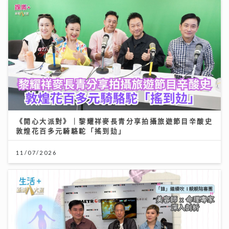
《開心大派對》｜黎耀祥麥長青分享拍攝旅遊節目辛酸史
敦煌花百多元騎駱駝「搖到攰」
11/07/2026