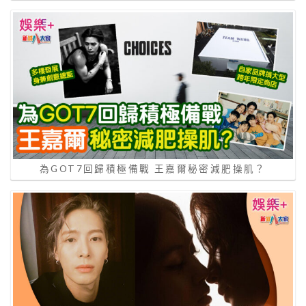
為GOT7回歸積極備戰 王嘉爾秘密減肥操肌？