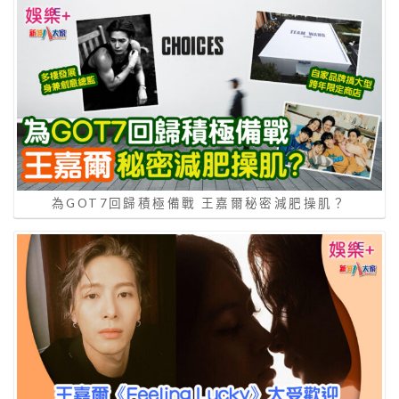
為GOT7回歸積極備戰 王嘉爾秘密減肥操肌？