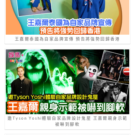
王嘉爾泰國為自家品牌宣傳 預告將強勢回歸香港
邀Tyson Yoshi體驗自家品牌設計鬼屋 王嘉爾親身示範
被嚇到腳軟