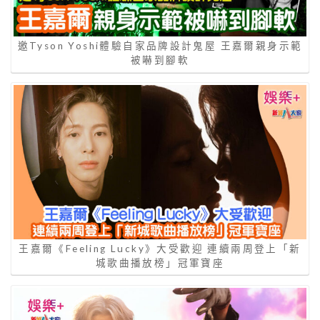
邀Tyson Yoshi體驗自家品牌設計鬼屋 王嘉爾親身示範
被嚇到腳軟
王嘉爾《Feeling Lucky》大受歡迎 連續兩周登上「新
城歌曲播放榜」冠軍寶座