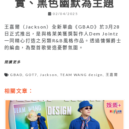
實、黑色幽默為主題
02/04/2025
王嘉爾（Jackson）全新單曲《GBAD》於3月28
日正式推出，是與格萊美獲獎製作人Dem Jointz
一同精心打造之另類R&B風格作品。透過慵懶爵士
的編曲，為整首歌營造憂鬱氛圍。
閱讀更多
GBAD
,
GOT7
,
Jackson
,
TEAM WANG design
,
王嘉爾
相關文章：