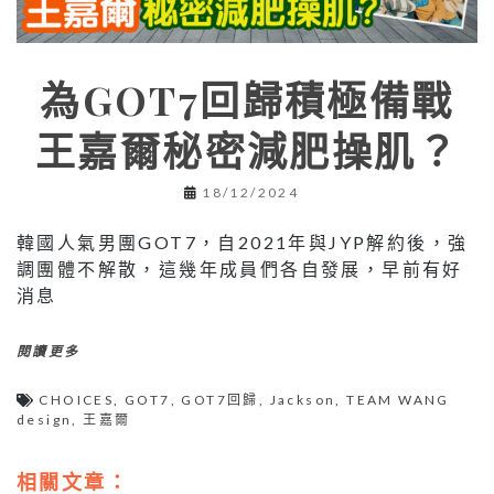
為GOT7回歸積極備戰
王嘉爾秘密減肥操肌？
18/12/2024
韓國人氣男團GOT7，自2021年與JYP解約後，強
調團體不解散，這幾年成員們各自發展，早前有好
消息
閱讀更多
CHOICES
,
GOT7
,
GOT7回歸
,
Jackson
,
TEAM WANG
design
,
王嘉爾
相關文章：