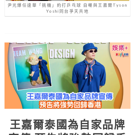
尹光爆任達華「挑機」約打乒乓球 自嘲與王嘉爾Tyson
Yoshi同台爭天共地
王嘉爾泰國為自家品牌