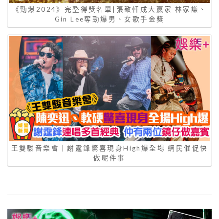
《勁爆2024》完整得獎名單|張敬軒成大贏家 林家謙、
Gin Lee奪勁爆男、女歌手金獎
王雙駿音樂會｜謝霆鋒驚喜現身High爆全場 網民催促快
做呢件事