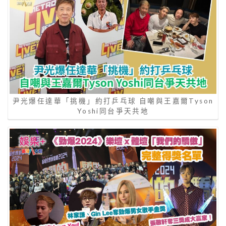
尹光爆任達華「挑機」約打乒乓球 自嘲與王嘉爾Tyson
Yoshi同台爭天共地