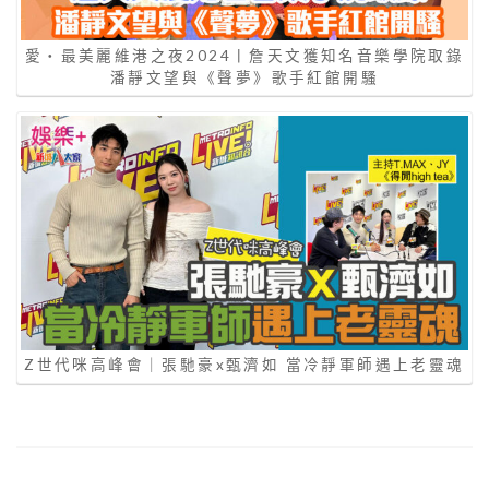
愛‧最美麗維港之夜2024丨詹天文獲知名音樂學院取錄
潘靜文望與《聲夢》歌手紅館開騷
Z世代咪高峰會｜張馳豪x甄濟如 當冷靜軍師遇上老靈魂