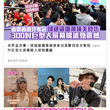
世界盃決賽｜球迷逼爆黃埔美食坊直擊西班牙奪冠 300
吋巨型大屏幕睇入球勁震撼
20/07/2026