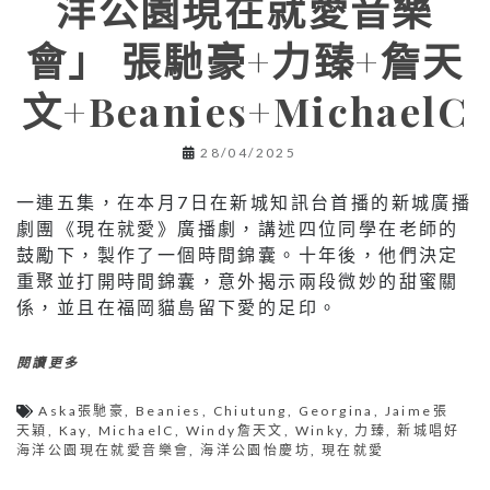
洋公園現在就愛音樂
會」 張馳豪+力臻+詹天
文+Beanies+MichaelC
28/04/2025
一連五集，在本月7日在新城知訊台首播的新城廣播
劇團《現在就愛》廣播劇，講述四位同學在老師的
鼓勵下，製作了一個時間錦囊。十年後，他們決定
重聚並打開時間錦囊，意外揭示兩段微妙的甜蜜關
係，並且在福岡貓島留下愛的足印。
閱讀更多
Aska張馳豪
,
Beanies
,
Chiutung
,
Georgina
,
Jaime張
天穎
,
Kay
,
MichaelC
,
Windy詹天文
,
Winky
,
力臻
,
新城唱好
海洋公園現在就愛音樂會
,
海洋公園怡慶坊
,
現在就愛