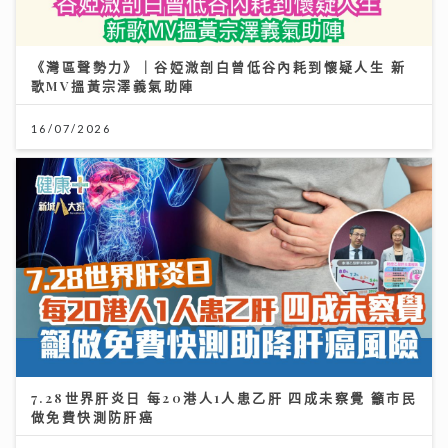
《灣區聲勢力》｜谷婭溦剖白曾低谷內耗到懷疑人生 新
歌MV搵黃宗澤義氣助陣
16/07/2026
7.28世界肝炎日 每20港人1人患乙肝 四成未察覺 籲市民
做免費快測防肝癌