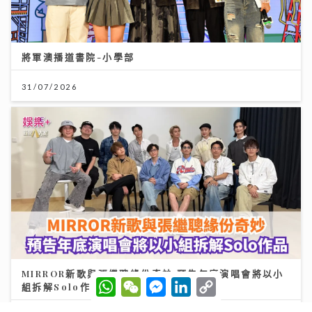
將軍澳播道書院-小學部
31/07/2026
MIRROR新歌與張繼聰緣份奇妙 預告年底演唱會將以小
W
W
M
L
C
組拆解Solo作品
h
e
e
i
o
a
C
s
n
p