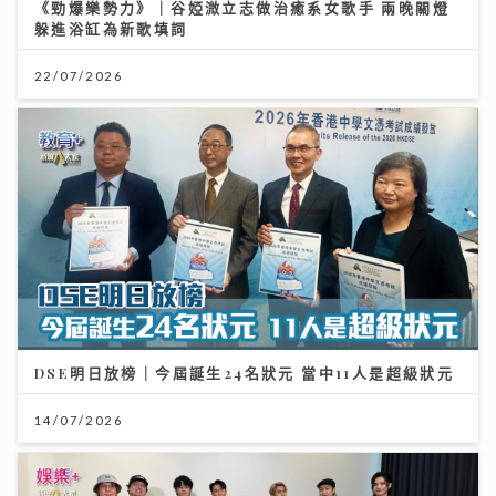
《勁爆樂勢力》｜谷婭溦立志做治癒系女歌手 兩晚關燈
躲進浴缸為新歌填詞
22/07/2026
DSE明日放榜｜今屆誕生24名狀元 當中11人是超級狀元
14/07/2026