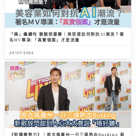
「鋒」繼續吹 靚靚陪審團 | 美容業如何對抗AI潮流？著
名MV導演:「真實個案」才是流量
23/07/2026
《勁爆樂勢力》｜周吉佩廣州一日三場熱血Busking 新