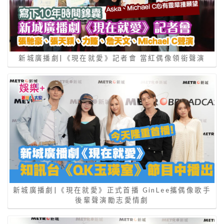
新城廣播劇|《現在就愛》記者會 當紅偶像領銜聲演
新城廣播劇|《現在就愛》正式首播 GinLee攜偶像歌手
後輩聲演勵志愛情劇