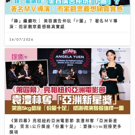
「鋒」繼續吹 | 美容廣告仲玩「P圖」？ 著名ＭＶ導
演：而家觀眾最想睇真實感
16/07/2026
《第四幕》亮相紐約亞洲電影節 袁澧林奪「亞洲新星
獎」 笑言5公斤獎座「份量十足」：要操Gym迎接更多
獎項