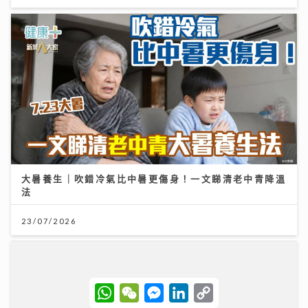
大暑養生｜吹錯冷氣比中暑更傷身！一文睇清老中青降溫
法
23/07/2026
W
W
M
L
C
h
e
e
i
o