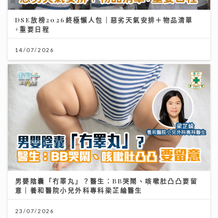
DSE放榜2026終極懶人包｜惡劣天氣安排＋物品清單
+重要日程
14/07/2026
男嬰陰囊「冇睪丸」？醫生：BB哭鬧、咳嗽肚凸凸要留
意｜養和醫院小兒外科專科梁芷綸醫生
23/07/2026