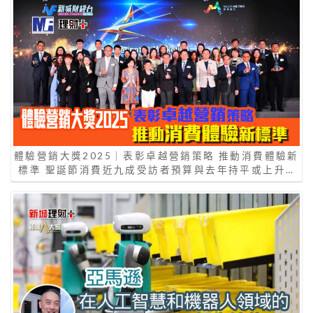
體驗營銷大獎2025｜表彰卓越營銷策略 推動消費體驗新
標準 聖誕節消費近九成受訪者預算與去年持平或上升…