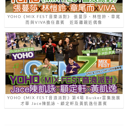
YOHO《MIX FEST音樂派對》 張蔓莎、林愷鈴、章尾
而與VIVA擔任嘉賓 近距離親近偶像
YOHO《MIX FEST音浪派對》第4場 Busker雲集施展
才華 Jace陳凱詠、顧定軒及黃凱逸任嘉賓