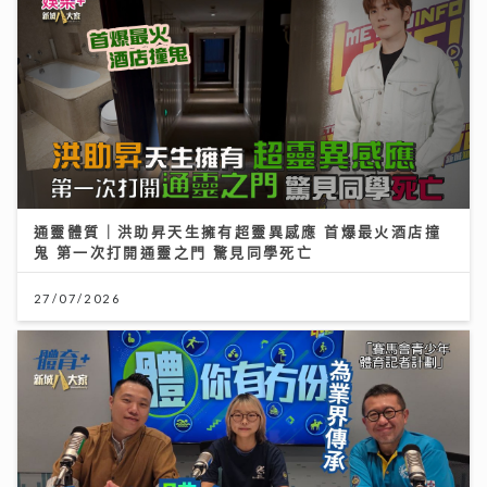
通靈體質｜洪助昇天生擁有超靈異感應 首爆最火酒店撞
鬼 第一次打開通靈之門 驚見同學死亡
27/07/2026