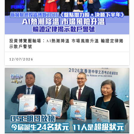
投資博覽壓軸場：AI熱潮降溫 市場風險升溫 輪證定律揭
示散戶警號
12/07/2026