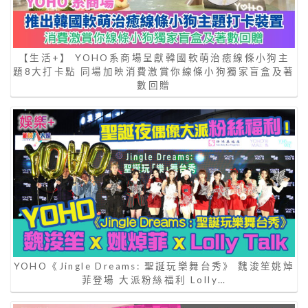
【生活+】 YOHO系商場呈獻韓國軟萌治癒線條小狗主
題8大打卡點 同場加映消費激賞你線條小狗獨家盲盒及著
數回贈
YOHO《Jingle Dreams: 聖誕玩樂舞台秀》 魏浚笙姚焯
菲登場 大派粉絲福利 Lolly…