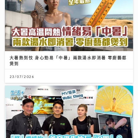
大暑熱到忟 身心勁易「中暑」兩款湯水即消暑 零廚藝都
煲到
23/07/2026