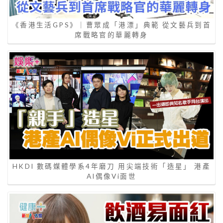
《香港生活GPS》｜曹眾成「港漂」典範 從文藝兵到首
席戰略官的華麗轉身
HKDI 數碼媒體學系4年磨刀 用尖端技術「造星」 港產
AI偶像Vi面世