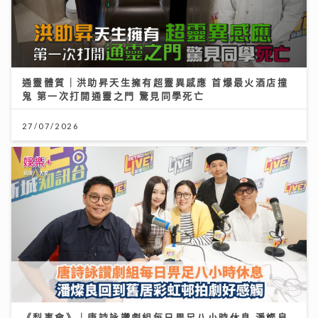
通靈體質｜洪助昇天生擁有超靈異感應 首爆最火酒店撞
鬼 第一次打開通靈之門 驚見同學死亡
27/07/2026
《梨事會》｜唐詩詠讚劇組每日畀足八小時休息 潘燦良