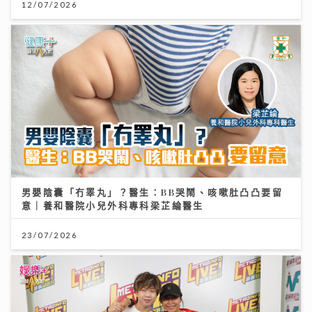
12/07/2026
男嬰陰囊「冇睪丸」？醫生：BB哭鬧、咳嗽肚凸凸要留
意｜養和醫院小兒外科專科梁芷綸醫生
23/07/2026