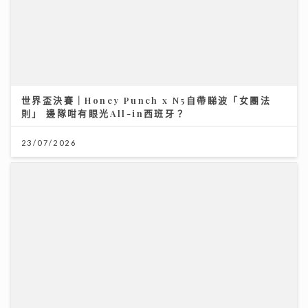
世界盃決賽｜Honey Punch x N5自帶睇波「女團法
則」 邊隊咁有眼光All-in西班牙？
23/07/2026
馬會支持穗港青少年籃球精英交流 拓闊新一代視野 促進
體育發展