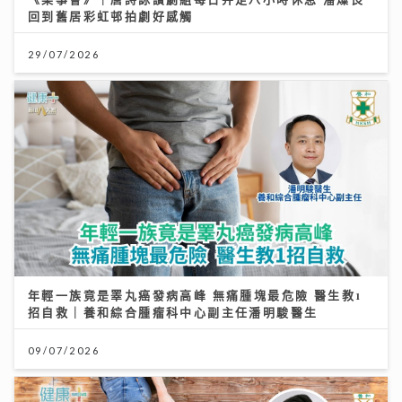
回到舊居彩虹邨拍劇好感觸
29/07/2026
年輕一族竟是睪丸癌發病高峰 無痛腫塊最危險 醫生教1
招自救｜養和綜合腫瘤科中心副主任潘明駿醫生
09/07/2026