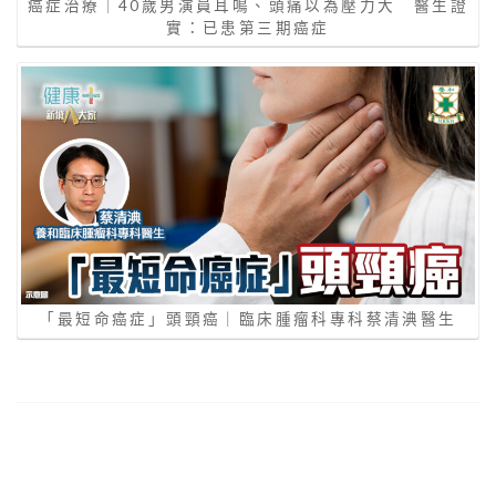
癌症治療｜40歲男演員耳鳴、頭痛以為壓力大 醫生證
實：已患第三期癌症
「最短命癌症」頭頸癌｜臨床腫瘤科專科蔡清淟醫生