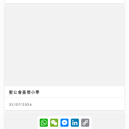
聖公會基榮小學
31/07/2026
W
W
M
L
C
h
e
e
i
o