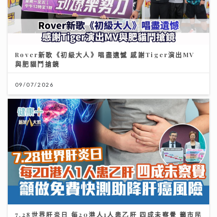
Rover新歌《初級大人》唱盡遺憾 感謝Tiger演出MV
與肥貓鬥搶鏡
09/07/2026
7.28世界肝炎日 每20港人1人患乙肝 四成未察覺 籲市民