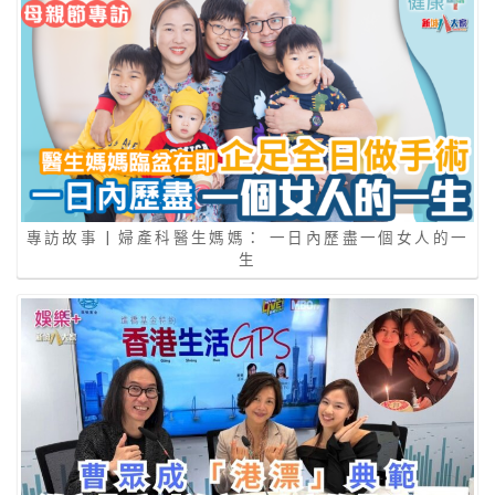
專訪故事 | 婦產科醫生媽媽： 一日內歷盡一個女人的一
生