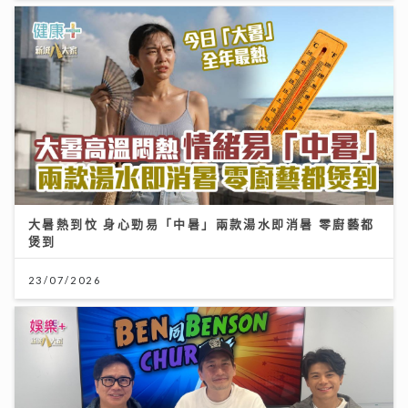
大暑熱到忟 身心勁易「中暑」兩款湯水即消暑 零廚藝都
煲到
23/07/2026