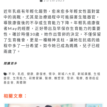
21/10/2025
近年乳癌有年輕化趨勢，愈來愈多年輕女性面對當
中的挑戰，尤其是治療過程中可能損害生殖器官，
導致康復後的不孕或生育能力下降。年輕乳癌康復
者May的經歷，正好帶出及早保存生育能力的重要
性。確診時僅30歲，她作出雪卵的決定，不僅保留
了生育機會，更是一種精神支柱，讓她在抗癌的過
程中多了一分希望。如今她已成為媽媽，兒子已經
兩歲了。
閱讀更多
不孕
,
乳癌
,
健康
,
康復者
,
懷孕
,
新城八大家
,
新城廣播
,
生殖
器官
,
生育能力
,
荷爾蒙藥
,
醫療
,
雕塑家
,
雪卵
,
電療
,
香港癌症
基金會
,
黃體酮
相關文章：