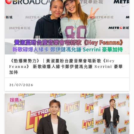
《勁爆樂勢力》｜黃淑蔓盼台慶音樂會唱新歌《Hey
Feanna》 新歌碌爆人緣卡鄭伊健馮允謙 Serrini 豪華
加持
31/07/2026