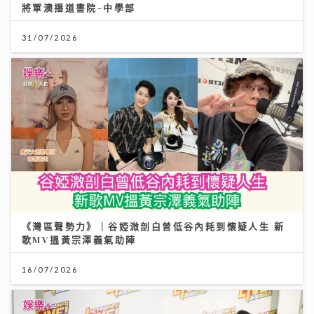
將軍澳播道書院-中學部
31/07/2026
《灣區聲勢力》｜谷婭溦剖白曾低谷內耗到懷疑人生 新
歌MV搵黃宗澤義氣助陣
16/07/2026