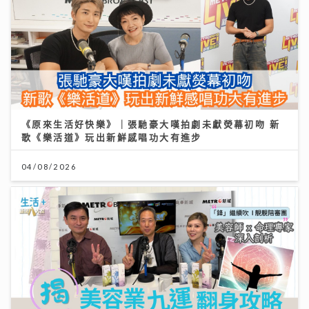
《原來生活好快樂》｜張馳豪大嘆拍劇未獻熒幕初吻 新
歌《樂活道》玩出新鮮感唱功大有進步
04/08/2026