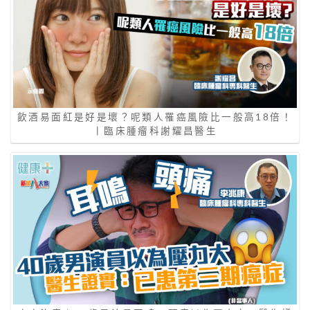
飲酒易面紅是好是壞？呢類人罹癌風險比一般高18倍！
丨臨床腫瘤科謝耀昌醫生