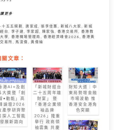
閱讀更多
十五五規劃
,
唐家成
,
張李佳蕙
,
新城八大家
,
新城
財經台
,
李子建
,
李家超
,
陳家強
,
香港交易所
,
香港教
育大學
,
香港機場管理局
,
香港經濟峰會2026
,
香港黃
金交易所
,
馬浚偉
,
黃偉綸
相關文章：
香港AI+及創
「新城財經台
財知大道｜中
科大獎暨「創
二十五周年雄
東局勢增金融
智•動能」高
財宴」 暨
市場波動 惟
峰論壇2026
「香港企業領
香港安全港角
政產學研齊聚
袖品牌
色突顯
共探人工智能
2026」隆重
發展新路向
舉行 政商領
袖雲集 共慶