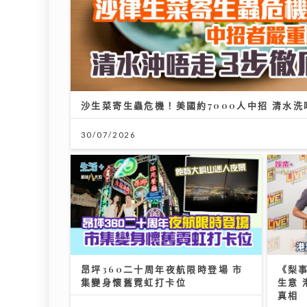
沙生菜寄生蟲危機！美國約7000人中招 清水洗
30/07/2026
昂坪360二十周年夜航限時登場 市
《梨
集變身懷舊霓虹打卡位
生意
真相