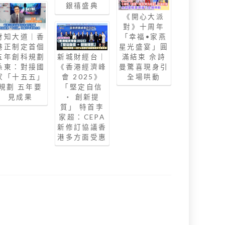
銀禧盛典
《開心大派
對》十周年
財知大道｜香
「幸福•家燕
港正制定首個
星光盛宴」圓
五年創科規劃
新城財經台｜
滿結束 佘詩
孫東：對接國
《香港經濟峰
曼驚喜現身引
家「十五五」
會 2025》
全場哄動
規劃 五年要
「堅定自信
見成果
‧ 創新提
質」 特首李
家超：CEPA
新修訂協議香
港多方面受惠