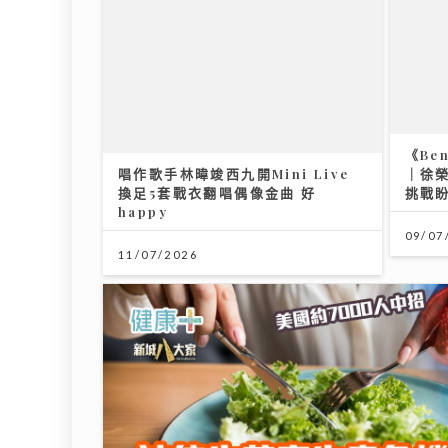
《Be
唱作歌手林暐竣西九開Mini Live
｜徐
換足5套戰衣翻唱偶像金曲 好
挑戰
happy
09/07
11/07/2026