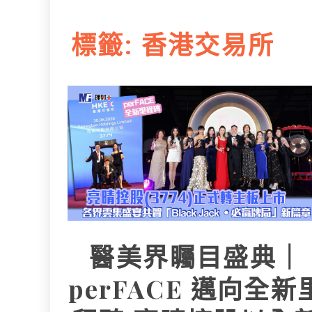
L
e
I
i
r
標籤:
香港交易所
n
n
k
醫美界矚目盛典｜
perFACE 邁向全新