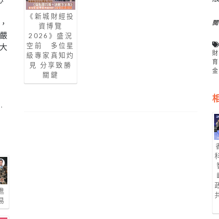
《新城財經投
，
資博覽
嚴
2026》盛況
空前 多位星
大
級專家真知灼
見 分享致勝
關鍵
E
,
進
易