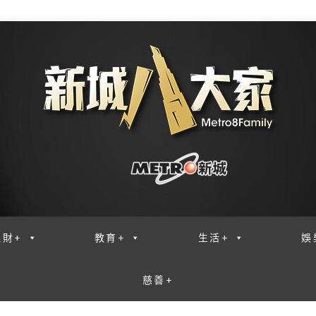
理財+
教育+
生活+
娛
慈善+