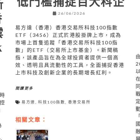
低門檻捕捉百大科企
新
香
26/06/2026
易方達（香港）香港交易所科技100指數
雲
ETF（3456）正式於港股掛牌上市，成為
k
市場上首隻追蹤「香港交易所科技100指
數」的ETF（交易所上市基金）。新聞稿
指，該產品旨在為全球投資者提供一個高
效、透明且具流動性的工具，全面捕捉香港
上市科技及創新企業的長期增長紅利。
，
閱讀更多
時
控
易方達
,
科技100指數
,
香港交易所
由
相關文章：
為
！
心