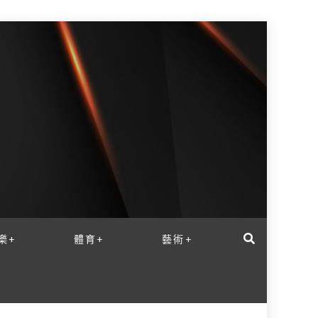
樂+
體育+
藝術+