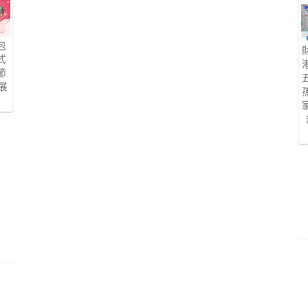
包
式
節
展
言