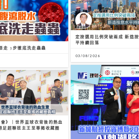
定按選用比例突破兩成 新造
平持續回落
唔走 3步徹底洗走蟲蟲
03/08/2026
事會》｜世界盃球衣背後的熱血
 港足超聯班主王至尊揭收藏圈