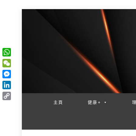
W
一網睇盡 八家大成
h
W
a
e
M
t
C
e
L
s
h
s
i
主頁
健康+
A
C
a
s
n
p
o
t
e
k
p
p
n
e
y
g
d