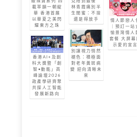
級珠寶系列 四
克陪到最後
載萃韻一朝綻
林青霞痛別半
華 香港首展
生閨蜜：不捨
以華夏之美閃
還是得放手
情人節戀人
耀東方之珠
｜預訂一站
愉景灣情人
套餐 大屏幕
示愛的宣
別讓視力悄然
香港AI+及創
褪色：積極面
科大獎暨「創
對老年黃斑病
智•動能」高
變 迎向清晰未
峰論壇2026
來
政產學研齊聚
共探人工智能
發展新路向