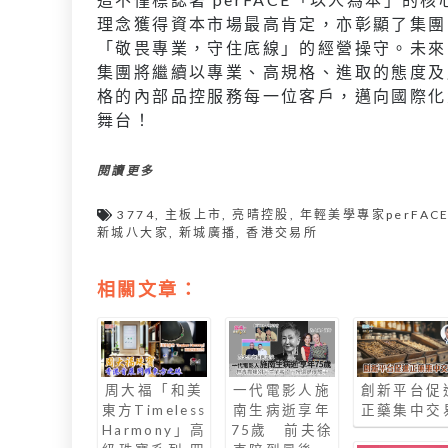
理念獲得資本市場最高肯定，亦彰顯了集團
「敬畏專業，守住底線」的經營操守。未來
集團將繼續以專業、高規格、進取的態度及
格的內部品控服務每一位客戶，邁向國際化
舞台！
閱讀更多
3774
,
主板上市
,
亮晴控股
,
年輕美學專家perFAC
新城八大家
,
新城廣播
,
香港交易所
相關文章：
周大福「和美
創新平台促
一代電影人施
東方Timeless
正藥集中交
南生病逝享年
Harmony」高
75歲 前夫徐