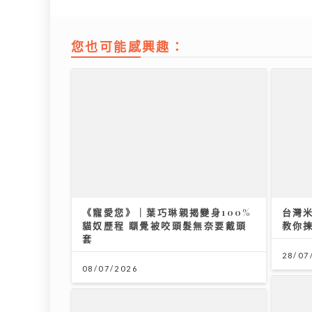
您也可能感興趣：
《寵愛您》｜葉巧琳親揭變身100%
台灣
貓奴歷程 瞓覺被咬頭髮無奈要戴頭
教你揀
套
28/07
08/07/2026