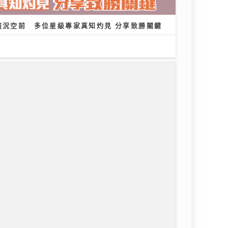
盛況空前 多位星級專家真知灼見 分享致勝關鍵
y新歌《仍留在這裏》奪得今週「大灣區音樂榜」冠