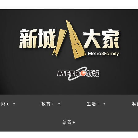
理財+
教育+
生活+
娛
慈善+