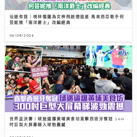
世界盃決賽｜球迷逼爆黃埔美食坊直擊西班牙奪冠 300
吋巨型大屏幕睇入球勁震撼
20/07/2026