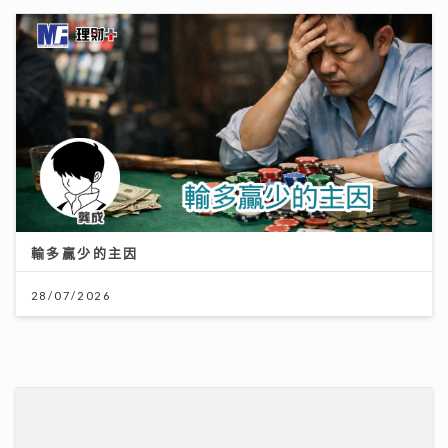
輸多贏少的主因
28/07/2026
HYROX熱潮！急進或訓練不足易肌腱拉傷、撕裂 痠痛超
過一星期別忽視｜養和醫院骨科專科醫生黃惠國醫生
06/08/2026