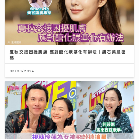
夏秋交接困擾肌膚 應對醣化羰基化有辦法｜鑽石美肌密
碼
03/08/2026
沿途有我｜視林憶蓮為女神飛啟德追星 馬來西亞歌手何
芸妮推「南洋爵士」改編經典
06/08/2026