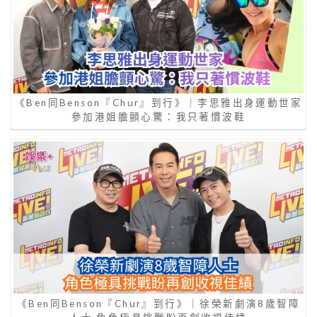
《Ben同Benson『Chur』到行》｜李思雅出身運動世家
參加港姐膽顫心驚：我只著慣波鞋
《Ben同Benson『Chur』到行》｜徐榮新劇演8歲智障