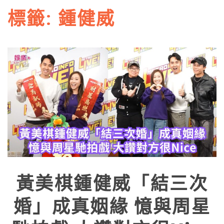
標籤:
鍾健威
黃美棋鍾健威「結三次
婚」成真姻緣 憶與周星