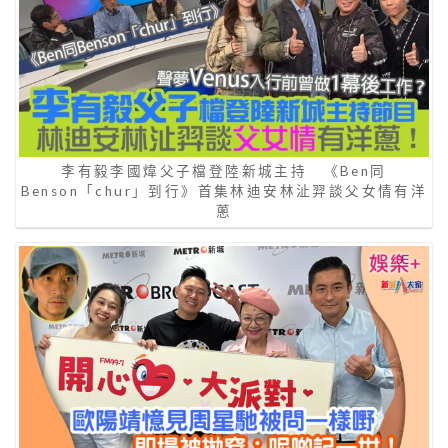
李有毅李國煒父子檔登陸新城主持 《Ben同
Benson「chur」到行》首集林迪安林沚羿談父女情有洋
蔥