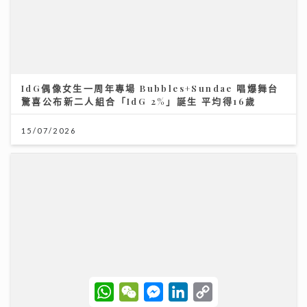
「賽馬會青少年體育記者計劃」為業界傳承 AI時代！體
育記者為何仍無可取代？傳媒人導師與學員熱血對話
06/08/2026
W
W
M
L
C
h
e
e
i
o