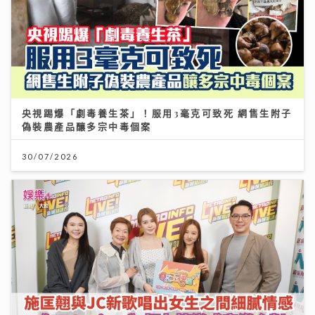
央視踢爆「劇毒養生茶」！服用3毫克可致死 網售生附子
偽裝農產品釀多宗中毒個案
30/07/2026
《QK玉瑛室》｜施匡翹與JC新歌唱出女生之間細膩情感
《JZ Society》把友情變成音樂企劃
07/08/2026