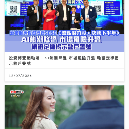
投資博覽壓軸場：AI熱潮降溫 市場風險升溫 輪證定律揭
示散戶警號
12/07/2026