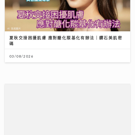
IdG偶像女生一周年專場 Bubbles+Sundae 唱爆舞台
驚喜公布新二人組合「IdG 2%」誕生 平均得16歲
15/07/2026