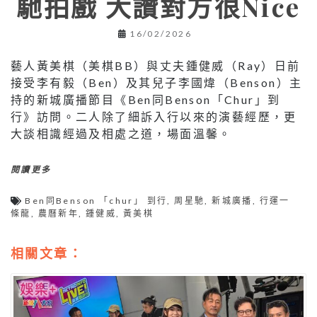
馳拍戲 大讚對方很Nice
16/02/2026
藝人黃美棋（美棋BB）與丈夫鍾健威（Ray）日前
接受李有毅（Ben）及其兒子李國煒（Benson）主
持的新城廣播節目《Ben同Benson「Chur」到
行》訪問。二人除了細訴入行以來的演藝經歷，更
大談相識經過及相處之道，場面溫馨。
閱讀更多
Ben同Benson 「chur」 到行
,
周星馳
,
新城廣播
,
行運一
條龍
,
農曆新年
,
鍾健威
,
黃美棋
相關文章：