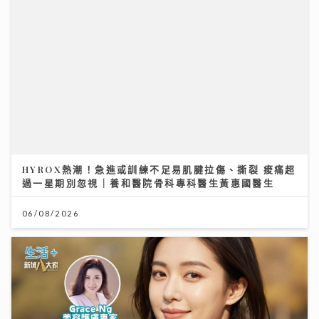
夏秋交接困擾肌膚 應對醣化羰基化有辦法｜鑽石美肌密
碼
03/08/2026