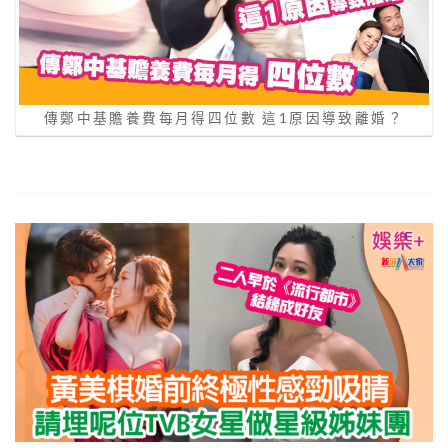
傳鄭中基贍養費每月得四位數 這1原因導致離婚？