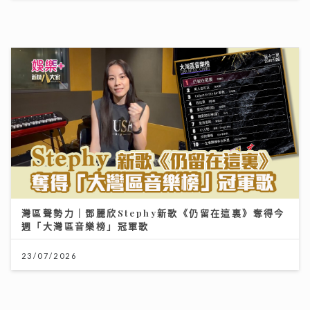
灣區聲勢力｜鄧麗欣Stephy新歌《仍留在這裏》奪得今
週「大灣區音樂榜」冠軍歌
23/07/2026