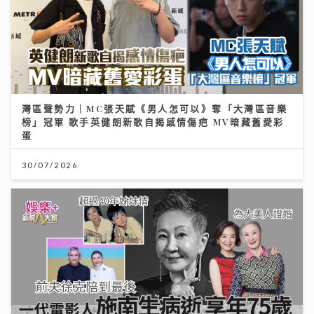
灣區聲勢力｜MC張天賦《男人怎可以》奪「大灣區音樂
榜」冠軍 歌手英健朗新歌自揭感情傷疤 MV暗藏舊愛彩
蛋
30/07/2026
一代電影人施南生病逝享年75歲 前夫徐克陪到最後
林青霞痛別半生閨蜜：不捨還是得放手