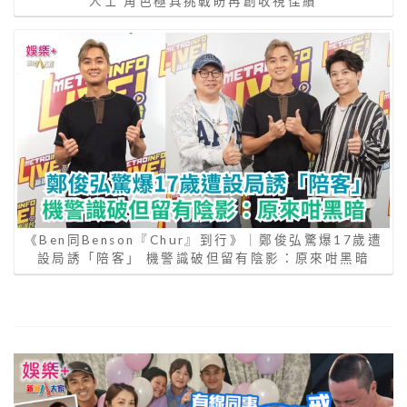
人士 角色極具挑戰盼再創收視佳績
《Ben同Benson『Chur』到行》｜鄭俊弘驚爆17歲遭
設局誘「陪客」 機警識破但留有陰影：原來咁黑暗