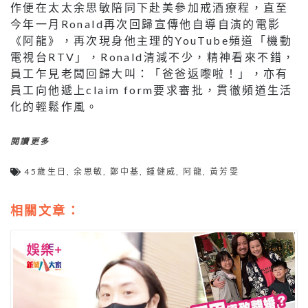
作便在太太余思敏陪同下赴美參加戒酒療程，直至
今年一月Ronald再次回歸宣傳他自導自演的電影
《阿龍》，再次現身他主理的YouTube頻道「機動
電視台RTV」，Ronald清減不少，精神看來不錯，
員工乍見老闆回歸大叫：「爸爸返嚟啦！」，亦有
員工向他遞上claim form要求審批，貫徹頻道生活
化的輕鬆作風。
閱讀更多
45歲生日
,
余思敏
,
鄭中基
,
鍾健威
,
阿龍
,
黃芳雯
相關文章：