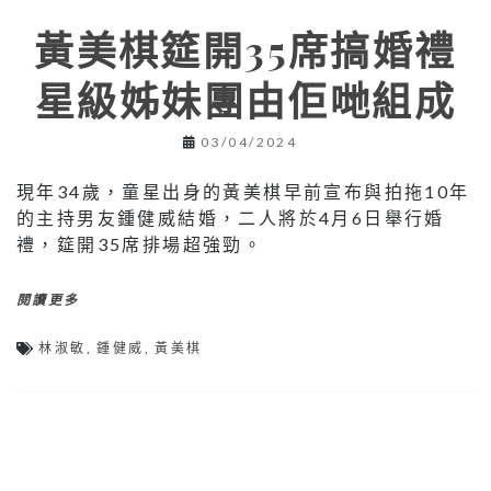
黃美棋筵開35席搞婚禮
星級姊妹團由佢哋組成
03/04/2024
現年34歲，童星出身的黃美棋早前宣布與拍拖10年
的主持男友鍾健威結婚，二人將於4月6日舉行婚
禮，筵開35席排場超強勁。
閱讀更多
林淑敏
,
鍾健威
,
黃美棋