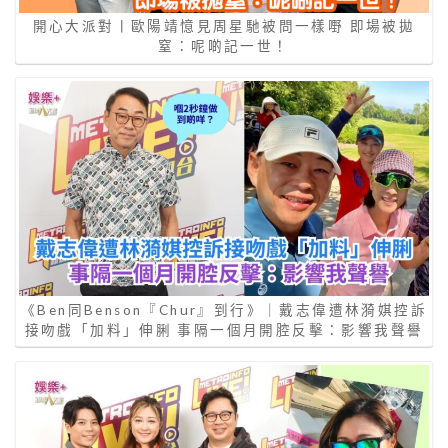
開心大派對丨歐陽靖憶見周星馳被問一樣嘢 即場被拋
窒：呢啲記一世！
《Ben同Benson『Chur』到行》｜戴志偉遭林漪娸控訴
接吻戲「加料」伸脷 事隔一個月開腔反擊：影響我聲譽