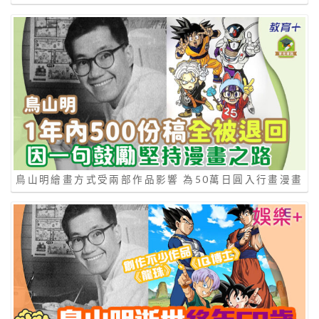
鳥山明繪畫方式受兩部作品影響 為50萬日圓入行畫漫畫