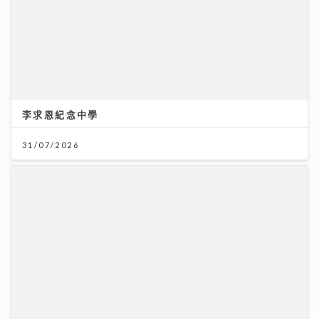
李求恩紀念中學
31/07/2026
《QK玉瑛室》｜施匡翹與JC新歌唱出女生之間細膩情感
《JZ Society》把友情變成音樂企劃