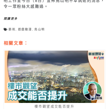
明工作室今日（8日）宣佈鳥山明不幸病逝的消息，
令一眾粉絲大感難過。
閱讀更多
藝術
,
遊戲動漫
,
鳥山明
相關文章：
樓市觀望成交能否提升