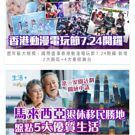
歷年最大規模｜國際盛事香港動漫電玩節7.24開鑼 新增
2大展區+4大重磅舞台