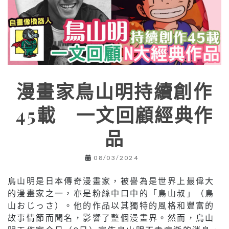
漫畫家鳥山明持續創作
45載 一文回顧經典作
品
08/03/2024
鳥山明是日本傳奇漫畫家，被譽為是世界上最偉大
的漫畫家之一，亦是粉絲中口中的「鳥山叔」（鳥
山おじっさ）。他的作品以其獨特的風格和豐富的
故事情節而聞名，影響了整個漫畫界。然而，鳥山