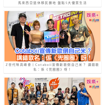
馬來西亞退休移民勝地 盤點5大優質生活
Z世代咪高峰會丨Cotaboii宣傳新歌倒自己米？ 講錯歌
名：係《兜圈圈》呀！