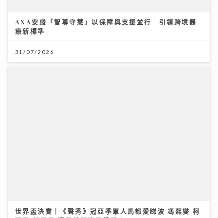
世界盃決賽｜《聲秀》冠亞季軍人馬都愛睇波 馮熙燮 柯
雨霏 胡子貝 邊個係西班牙鐵粉？
20/07/2026