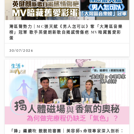
灣區聲勢力｜MC張天賦《男人怎可以》奪「大灣區音樂
榜」冠軍 歌手英健朗新歌自揭感情傷疤 MV暗藏舊愛彩
蛋
30/07/2026
「鋒」繼續吹 靚靚陪審團 | 美容師x命理專家深入剖析：