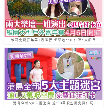
維園免費嘉年華4月舉行 坐草地chill住睇4大節目
港島全新5大主題迷宮 逾1.3萬呎空間免費任玩