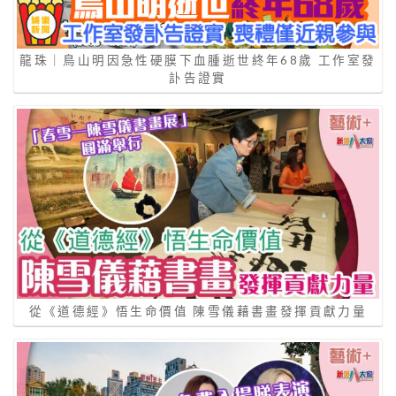
龍珠｜鳥山明因急性硬膜下血腫逝世終年68歲 工作室發
訃告證實
從《道德經》悟生命價值 陳雪儀藉書畫發揮貢獻力量