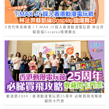
Z世代咪高峰會丨T.MAX JY踩入香港動漫電玩節 林沚羿
蘇凱倫Cosplay唱爆舞台
動漫節2024｜香港動漫電玩節25周年 必睇買飛攻略收
藏閃卡門票