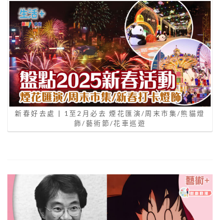
新春好去處 | 1至2月必去 煙花匯演/周末市集/熊貓燈
飾/藝術節/花車巡遊