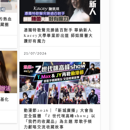
收藏圈
憑獨特歌聲完勝過百對手 華納新人
Kacey大學畢業即出道 師姐陳蕾大
讚好有魔力
21/07/2026
羰基化
動漫節2026｜「新城廣播」大會指
定全媒體 「Z 世代咪高峰show」以
「我們的收藏品」為主題 眾歌手傾
力獻唱交流收藏故事
24/07/2026