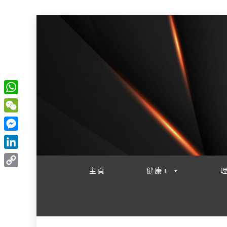
W
一網睇盡 八家大成
h
W
a
e
M
t
C
e
L
s
h
s
i
主頁
健康+
A
C
a
s
n
p
o
t
e
k
p
p
n
e
y
g
d