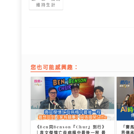
維持生計
您也可能感興趣：
《Ben同Benson『Chur』到行》
「賽
｜袁文傑憶亡母病榻中最後一程 最
界傳承