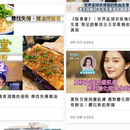
生意 港足超聯班主王至尊揭
真相
09/07/2026
豬骨湯燒肉卷粉 尋找失傳豬油
夏秋交接困擾肌膚 應對醣化
有辦法｜鑽石美肌密碼
03/08/2026