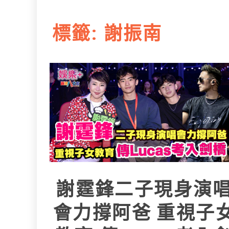
L
e
I
i
r
標籤:
謝振南
n
n
k
謝霆鋒二子現身演
會力撐阿爸 重視子