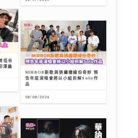
曾低谷
宗澤義
MIRROR新歌與張繼聰緣份奇妙 預
告年底演唱會將以小組拆解Solo作
品
08/08/2026
的熱血