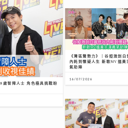
《灣區聲勢力》｜谷婭溦剖白
內耗到懷疑人生 新歌MV搵黃
氣助陣
16/07/2026
劇演8歲智障人士 角色極具挑戰盼
《梨事會》｜世界盃球衣背後