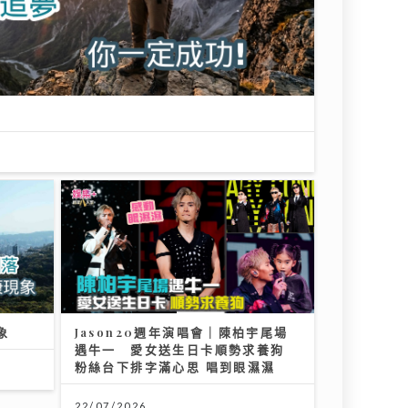
象
Jason20週年演唱會｜陳柏宇尾場
遇牛一 愛女送生日卡順勢求養狗
粉絲台下排字滿心思 唱到眼濕濕
22/07/2026