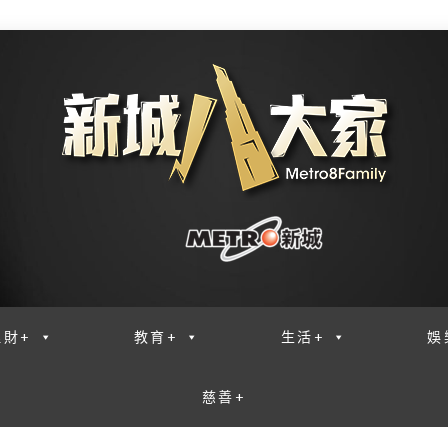
理財+
教育+
生活+
娛
慈善+