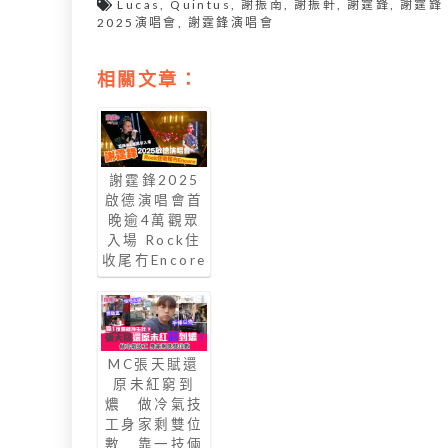
Lucas
,
Quintus
,
謝振南
,
謝振軒
,
謝霆鋒
,
謝霆鋒
2025演唱會
,
謝霆鋒演唱會
相關文章：
謝霆鋒2025
啟德演唱會首
晚逾4萬觀眾
入場 Rock住
收尾冇Encore
MC張天賦還
原未紅窮到
燶 做冷氣技
工身家剩雙位
數 靠一技倆