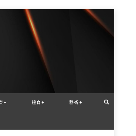
樂+
體育+
藝術+