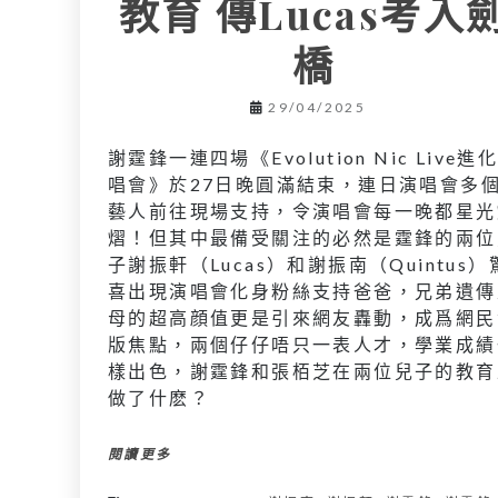
教育 傳Lucas考入
橋
29/04/2025
謝霆鋒一連四場《Evolution Nic Live進
唱會》於27日晚圓滿結束，連日演唱會多
藝人前往現場支持，令演唱會每一晚都星光
熠！但其中最備受關注的必然是霆鋒的兩位
子謝振軒（Lucas）和謝振南（Quintus）
喜出現演唱會化身粉絲支持爸爸，兄弟遺傳
母的超高顔值更是引來網友轟動，成爲網民
版焦點，兩個仔仔唔只一表人才，學業成績
樣出色，謝霆鋒和張栢芝在兩位兒子的教育
做了什麽？
閱讀更多