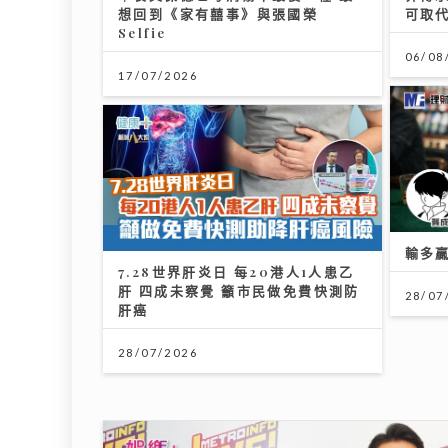
想回到《家有囍事》與張國榮
可取
Selfie
06/08
17/07/2026
輸多
7.28世界肝炎日 每20港人1人患乙
肝 四成未察覺 籲市民做免費快測防
28/07
肝癌
28/07/2026